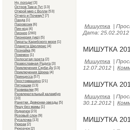
Ну, погоди!
[3]
Остров Там-и-Тут
[13]
Открой мир с Волли
[53]
Отчего и Почему?
[7]
Панда
[1]
Паровозик
[6]
Мишутка
|
Прос
Пин-код
[4]
Дата:
25.02.2012
Пионер
[280]
Пионерия (укр)
[5]
Пираты Карибского моря
[1]
Планета Школярис
[4]
МИШУТКА 201
Познайка
[9]
Покемон
[1]
Полосатая газета
[2]
Мишутка
|
Прос
Православная Радуга
[3]
12.07.2012
|
Комм
Приключения Скуби-Ду
[13]
Приключения Шрека
[4]
Принцесса
[57]
Простоквашино
[21]
МИШУТКА 201
Пятнашки
[13]
Развивалки
[9]
Развлекательный каламбур
Мишутка
|
Прос
[10]
30.12.2012
|
Комм
Ранетки. Девчонки-звезды
[5]
Решу без мамы
[1]
Родничок
[23]
Розовый слон
[9]
МИШУТКА 201
Русалочка
[13]
Рюкзак
[2]
Рюкзачок
[2]