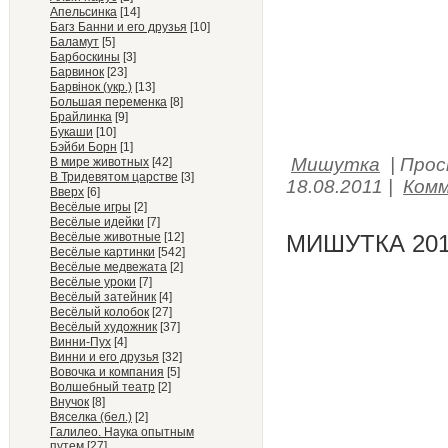
Апельсинка
[14]
Багз Банни и его друзья
[10]
Баламут
[5]
Барбоскины
[3]
Барвинок
[23]
Барвiнок (укр.)
[13]
Большая переменка
[8]
Брайлинка
[9]
Букаши
[10]
Бэйби Борн
[1]
Мишутка
|
Прос
В мире животных
[42]
В Тридевятом царстве
[3]
18.08.2011
|
Комм
Вверх
[6]
Весёлые игры
[2]
Весёлые идейки
[7]
Весёлые животные
[12]
МИШУТКА 201
Весёлые картинки
[542]
Весёлые медвежата
[2]
Весёлые уроки
[7]
Весёлый затейник
[4]
Весёлый колобок
[27]
Весёлый художник
[37]
Винни-Пух
[4]
Винни и его друзья
[32]
Вовочка и компания
[5]
Волшебный театр
[2]
Внучок
[8]
Вяселка (бел.)
[2]
Галилео. Наука опытным
путем
[27]