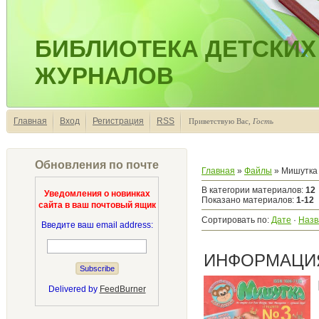
БИБЛИОТЕКА ДЕТСКИХ
ЖУРНАЛОВ
Главная
Вход
Регистрация
RSS
Приветствую Вас
,
Гость
Обновления по почте
Главная
»
Файлы
» Мишутка
В категории материалов
:
12
Уведомления о новинках
Показано материалов
:
1-12
сайта в ваш почтовый ящик
Сортировать по
:
Дате
·
Назв
Введите ваш email address:
ИНФОРМАЦИЯ
Delivered by
FeedBurner