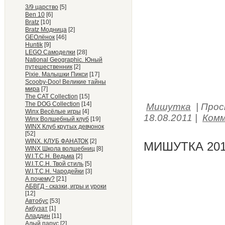
3/9 царство
[5]
Ben 10
[6]
Bratz
[10]
Bratz Модница
[2]
GEOлёнок
[46]
Huntik
[9]
LEGO Самоделки
[28]
National Geographic. Юный
путешественник
[2]
Pixie. Малышки Пикси
[17]
Scooby-Doo! Великие тайны
мира
[7]
The CAT Collection
[15]
The DOG Collection
[14]
Мишутка
|
Прос
Winx Весёлые игры
[4]
18.08.2011
|
Комм
Winx Волшебный клуб
[19]
WINX Клуб крутых девчонок
[52]
WINX. КЛУБ ФАНАТОК
[2]
МИШУТКА 201
WINX Школа волшебниц
[8]
W.I.T.C.H. Ведьма
[2]
W.I.T.C.H. Твой стиль
[5]
W.I.T.C.H. Чародейки
[3]
А почему?
[21]
АБВГД - сказки, игры и уроки
[12]
Автобус
[53]
Акбузат
[1]
Аладдин
[11]
Алый парус
[2]