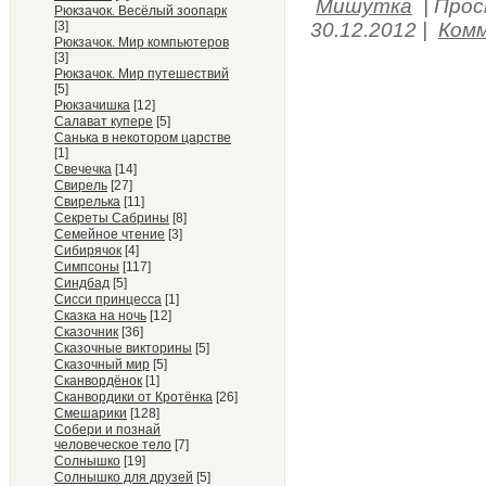
Мишутка
|
Прос
Рюкзачок. Весёлый зоопарк
[3]
30.12.2012
|
Комм
Рюкзачок. Мир компьютеров
[3]
Рюкзачок. Мир путешествий
[5]
Рюкзачишка
[12]
Салават купере
[5]
Санька в некотором царстве
[1]
Свечечка
[14]
Свирель
[27]
Свирелька
[11]
Секреты Сабрины
[8]
Семейное чтение
[3]
Сибирячок
[4]
Симпсоны
[117]
Синдбад
[5]
Сисси принцесса
[1]
Сказка на ночь
[12]
Сказочник
[36]
Сказочные викторины
[5]
Сказочный мир
[5]
Сканвордёнок
[1]
Сканвордики от Кротёнка
[26]
Смешарики
[128]
Собери и познай
человеческое тело
[7]
Солнышко
[19]
Солнышко для друзей
[5]