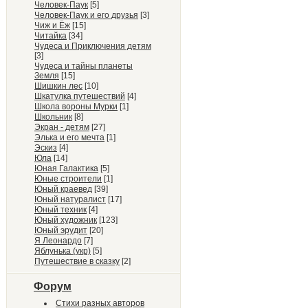
Человек-Паук
[5]
Человек-Паук и его друзья
[3]
Чиж и Ёж
[15]
Читайка
[34]
Чудеса и Приключения детям
[3]
Чудеса и тайны планеты
Земля
[15]
Шишкин лес
[10]
Шкатулка путешествий
[4]
Школа вороны Мурки
[1]
Школьник
[8]
Экран - детям
[27]
Элька и его мечта
[1]
Эскиз
[4]
Юла
[14]
Юная Галактика
[5]
Юные строители
[1]
Юный краевед
[39]
Юный натуралист
[17]
Юный техник
[4]
Юный художник
[123]
Юный эрудит
[20]
Я Леонардо
[7]
Яблунька (укр)
[5]
Путешествие в сказку
[2]
Форум
Стихи разных авторов