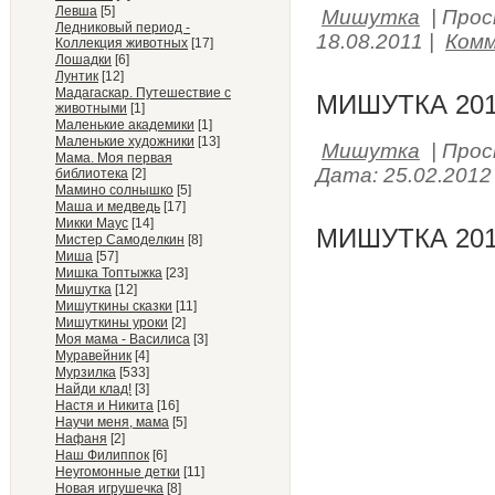
Левша
[5]
Мишутка
|
Прос
Ледниковый период -
18.08.2011
|
Комм
Коллекция животных
[17]
Лошадки
[6]
Лунтик
[12]
Мадагаскар. Путешествие с
МИШУТКА 201
животными
[1]
Маленькие академики
[1]
Маленькие художники
[13]
Мишутка
|
Прос
Мама. Моя первая
Дата:
25.02.2012
библиотека
[2]
Мамино солнышко
[5]
Маша и медведь
[17]
Микки Маус
[14]
МИШУТКА 201
Мистер Самоделкин
[8]
Миша
[57]
Мишка Топтыжка
[23]
Мишутка
[12]
Мишуткины сказки
[11]
Мишуткины уроки
[2]
Моя мама - Василиса
[3]
Муравейник
[4]
Мурзилка
[533]
Найди клад!
[3]
Настя и Никита
[16]
Научи меня, мама
[5]
Нафаня
[2]
Наш Филиппок
[6]
Неугомонные детки
[11]
Новая игрушечка
[8]