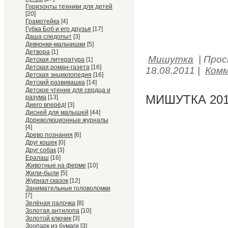
Горизонты техники для детей
[20]
Грамотейка
[4]
Губка Боб и его друзья
[17]
Даша следопыт
[3]
Девчонки-мальчишки
[5]
Детвора
[1]
Мишутка
|
Прос
Детская литература
[1]
Детская роман-газета
[16]
18.08.2011
|
Комм
Детская энциклопедия
[16]
Детский развивашка
[14]
Детское чтение для сердца и
МИШУТКА 201
разума
[13]
Диего вперёд!
[3]
Дисней для малышей
[44]
Дореволюционные журналы
[4]
Древо познания
[6]
Друг кошек
[0]
Друг собак
[3]
Ералаш
[16]
Животные на ферме
[10]
Жили-были
[5]
Журнал сказок
[12]
Занимательные головоломки
[7]
Зелёная палочка
[8]
Золотая антилопа
[10]
Золотой ключик
[3]
Зоопарк из бумаги
[3]