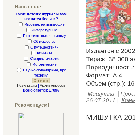
Наш опрос
Какие детские журналы вам
нравятся больше?
Игровые, развивающие
Литературные
Про животных и природу
Об искусстве
О путешествиях
Издается с 2002
Комиксы
Тираж: 38 000 эк
Юмористические
Исторические
Периодичность: 
Научно-популярные, про
Формат: А 4
технику
Объем (стр.): 16
Результаты
|
Архив опросов
Всего ответов:
17096
Мишутка
|
Прос
26.07.2011
|
Комм
Рекомендуем!
МИШУТКА 201