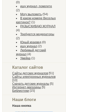
(0)
ищу журнал, помогите
(2)
Могу выложить
(54)
В каком номере Веселых
картинок?
(1)
РАЗЫСКИВАЮ ЖУРНАЛ
(4)
Требуются модераторы
(2)
Юный краевед
(0)
ищу журнал
(2)
Любимый детский
журнал
(4)
Умейка
(1)
Каталог сайтов
Сайты детских журналов
[51]
Сайты электронных журналов
[10]
Скачать детские журналы
[5]
Интернет-магазины
[5]
Библиотеки
[15]
Наши блоги
Наша кнопка