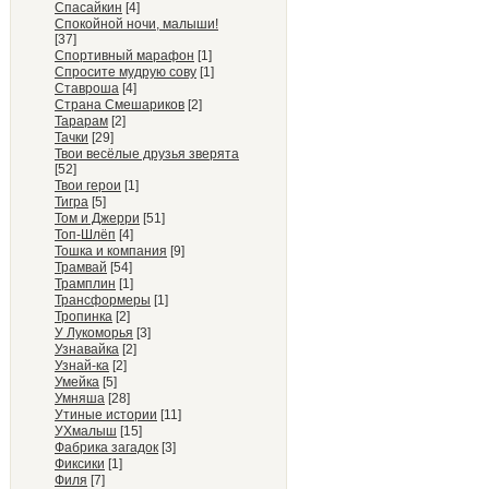
Спасайкин
[4]
Спокойной ночи, малыши!
[37]
Спортивный марафон
[1]
Спросите мудрую сову
[1]
Ставроша
[4]
Страна Смешариков
[2]
Тарарам
[2]
Тачки
[29]
Твои весёлые друзья зверята
[52]
Твои герои
[1]
Тигра
[5]
Том и Джерри
[51]
Топ-Шлёп
[4]
Тошка и компания
[9]
Трамвай
[54]
Трамплин
[1]
Трансформеры
[1]
Тропинка
[2]
У Лукоморья
[3]
Узнавайка
[2]
Узнай-ка
[2]
Умейка
[5]
Умняша
[28]
Утиные истории
[11]
УХмалыш
[15]
Фабрика загадок
[3]
Фиксики
[1]
Филя
[7]