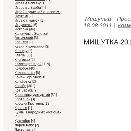
Играем в сказку
[1]
Играем с Барби
[4]
Играй и учись с Человеком-
Пауком!
[2]
Мишутка
|
Прос
Играю с мамой
[1]
18.08.2011
|
Комм
Игрушечка
[6]
Искорка
[94]
Каникулы с Золотой
Антилопой
[3]
МИШУТКА 201
Квантик
[8]
Кваня и компания
[3]
Кенгуру
[1]
Клёпа
[53]
Книговар
[2]
Коллекция идей
[119]
Колобок
[40]
Колокольчик
[6]
Конёк-Горбунок
[10]
Конфетка
[2]
Костёр
[301]
Кот Васька
[9]
Кроссворд для детей
[31]
Кротёнок
[3]
Крошка Кротёнок
[13]
Крылья
[1]
Куклы в народных костюмах
[4]
Кукумбер
[4]
Ларец Клио
[2]
Ласточка
[6]