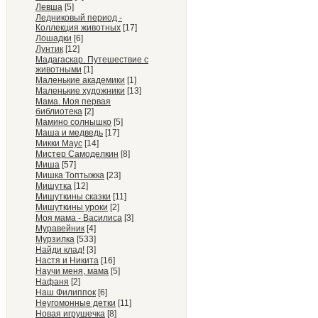
Левша
[5]
Ледниковый период -
Коллекция животных
[17]
Лошадки
[6]
Лунтик
[12]
Мадагаскар. Путешествие с
животными
[1]
Маленькие академики
[1]
Маленькие художники
[13]
Мама. Моя первая
библиотека
[2]
Мамино солнышко
[5]
Маша и медведь
[17]
Микки Маус
[14]
Мистер Самоделкин
[8]
Миша
[57]
Мишка Топтыжка
[23]
Мишутка
[12]
Мишуткины сказки
[11]
Мишуткины уроки
[2]
Моя мама - Василиса
[3]
Муравейник
[4]
Мурзилка
[533]
Найди клад!
[3]
Настя и Никита
[16]
Научи меня, мама
[5]
Нафаня
[2]
Наш Филиппок
[6]
Неугомонные детки
[11]
Новая игрушечка
[8]