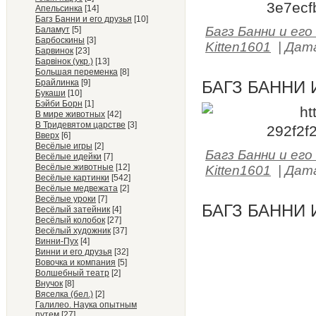
Апельсинка
[14]
Багз Банни и его друзья
[10]
Багз Банни и его
Баламут
[5]
Барбоскины
[3]
Kitten1601
|
Дат
Барвинок
[23]
Барвiнок (укр.)
[13]
Большая переменка
[8]
Брайлинка
[9]
БАГЗ БАННИ 
Букаши
[10]
Бэйби Борн
[1]
В мире животных
[42]
В Тридевятом царстве
[3]
Вверх
[6]
Весёлые игры
[2]
Багз Банни и его
Весёлые идейки
[7]
Весёлые животные
[12]
Kitten1601
|
Дат
Весёлые картинки
[542]
Весёлые медвежата
[2]
Весёлые уроки
[7]
БАГЗ БАННИ 
Весёлый затейник
[4]
Весёлый колобок
[27]
Весёлый художник
[37]
Винни-Пух
[4]
Винни и его друзья
[32]
Вовочка и компания
[5]
Волшебный театр
[2]
Внучок
[8]
Вяселка (бел.)
[2]
Галилео. Наука опытным
путем
[27]