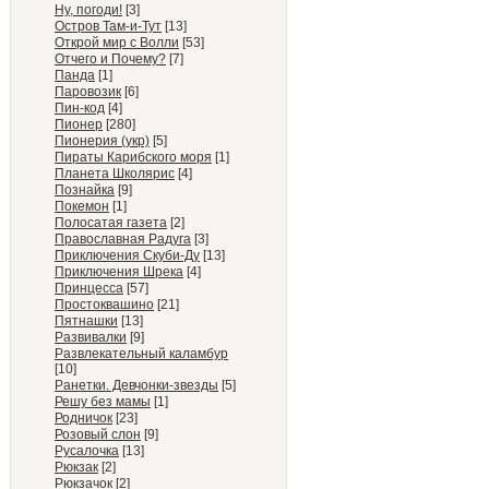
Ну, погоди!
[3]
Остров Там-и-Тут
[13]
Открой мир с Волли
[53]
Отчего и Почему?
[7]
Панда
[1]
Паровозик
[6]
Пин-код
[4]
Пионер
[280]
Пионерия (укр)
[5]
Пираты Карибского моря
[1]
Планета Школярис
[4]
Познайка
[9]
Покемон
[1]
Полосатая газета
[2]
Православная Радуга
[3]
Приключения Скуби-Ду
[13]
Приключения Шрека
[4]
Принцесса
[57]
Простоквашино
[21]
Пятнашки
[13]
Развивалки
[9]
Развлекательный каламбур
[10]
Ранетки. Девчонки-звезды
[5]
Решу без мамы
[1]
Родничок
[23]
Розовый слон
[9]
Русалочка
[13]
Рюкзак
[2]
Рюкзачок
[2]