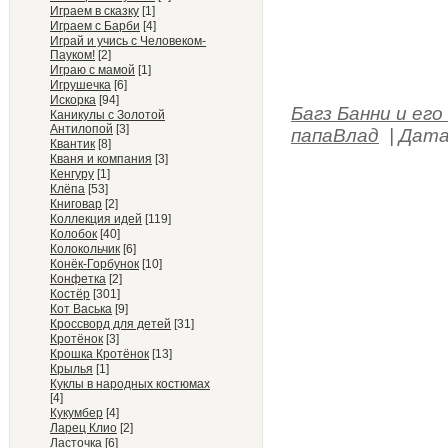
Играем в сказку
[1]
Играем с Барби
[4]
Играй и учись с Человеком-
Пауком!
[2]
Играю с мамой
[1]
Игрушечка
[6]
Искорка
[94]
Багз Банни и его
Каникулы с Золотой
Антилопой
[3]
папаВлад
|
Дата
Квантик
[8]
Кваня и компания
[3]
Кенгуру
[1]
Клёпа
[53]
Книговар
[2]
Коллекция идей
[119]
Колобок
[40]
Колокольчик
[6]
Конёк-Горбунок
[10]
Конфетка
[2]
Костёр
[301]
Кот Васька
[9]
Кроссворд для детей
[31]
Кротёнок
[3]
Крошка Кротёнок
[13]
Крылья
[1]
Куклы в народных костюмах
[4]
Кукумбер
[4]
Ларец Клио
[2]
Ласточка
[6]