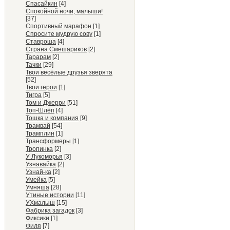
Спасайкин
[4]
Спокойной ночи, малыши!
[37]
Спортивный марафон
[1]
Спросите мудрую сову
[1]
Ставроша
[4]
Страна Смешариков
[2]
Тарарам
[2]
Тачки
[29]
Твои весёлые друзья зверята
[52]
Твои герои
[1]
Тигра
[5]
Том и Джерри
[51]
Топ-Шлёп
[4]
Тошка и компания
[9]
Трамвай
[54]
Трамплин
[1]
Трансформеры
[1]
Тропинка
[2]
У Лукоморья
[3]
Узнавайка
[2]
Узнай-ка
[2]
Умейка
[5]
Умняша
[28]
Утиные истории
[11]
УХмалыш
[15]
Фабрика загадок
[3]
Фиксики
[1]
Филя
[7]