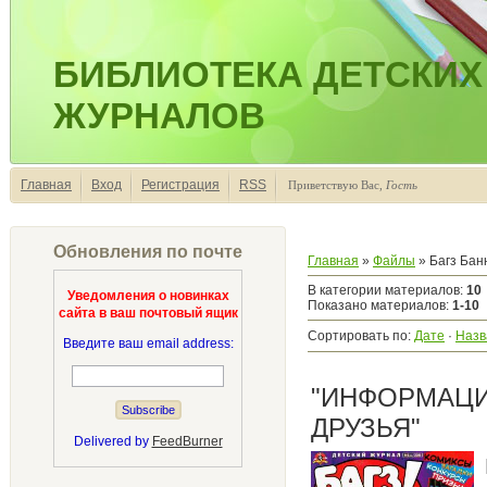
БИБЛИОТЕКА ДЕТСКИХ
ЖУРНАЛОВ
Главная
Вход
Регистрация
RSS
Приветствую Вас
,
Гость
Обновления по почте
Главная
»
Файлы
» Багз Банн
В категории материалов
:
10
Уведомления о новинках
Показано материалов
:
1-10
сайта в ваш почтовый ящик
Сортировать по
:
Дате
·
Назв
Введите ваш email address:
"ИНФОРМАЦИ
ДРУЗЬЯ"
Delivered by
FeedBurner