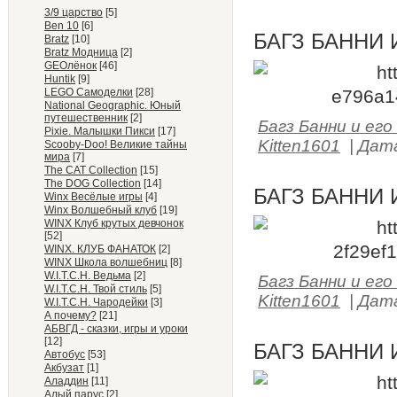
3/9 царство
[5]
Ben 10
[6]
БАГЗ БАННИ 
Bratz
[10]
Bratz Модница
[2]
GEOлёнок
[46]
Huntik
[9]
LEGO Самоделки
[28]
National Geographic. Юный
путешественник
[2]
Багз Банни и его
Pixie. Малышки Пикси
[17]
Kitten1601
|
Дат
Scooby-Doo! Великие тайны
мира
[7]
The CAT Collection
[15]
The DOG Collection
[14]
БАГЗ БАННИ 
Winx Весёлые игры
[4]
Winx Волшебный клуб
[19]
WINX Клуб крутых девчонок
[52]
WINX. КЛУБ ФАНАТОК
[2]
WINX Школа волшебниц
[8]
W.I.T.C.H. Ведьма
[2]
Багз Банни и его
W.I.T.C.H. Твой стиль
[5]
Kitten1601
|
Дат
W.I.T.C.H. Чародейки
[3]
А почему?
[21]
АБВГД - сказки, игры и уроки
[12]
БАГЗ БАННИ 
Автобус
[53]
Акбузат
[1]
Аладдин
[11]
Алый парус
[2]