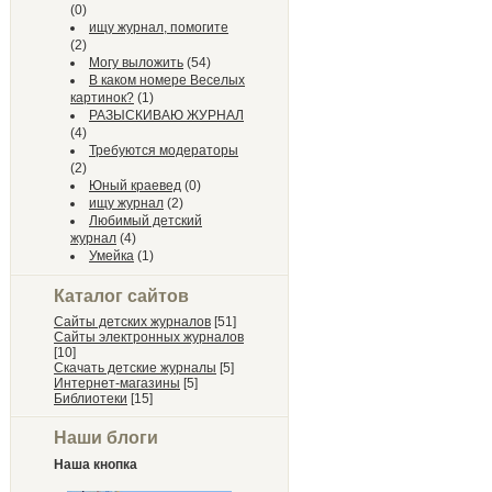
(0)
ищу журнал, помогите
(2)
Могу выложить
(54)
В каком номере Веселых
картинок?
(1)
РАЗЫСКИВАЮ ЖУРНАЛ
(4)
Требуются модераторы
(2)
Юный краевед
(0)
ищу журнал
(2)
Любимый детский
журнал
(4)
Умейка
(1)
Каталог сайтов
Сайты детских журналов
[51]
Сайты электронных журналов
[10]
Скачать детские журналы
[5]
Интернет-магазины
[5]
Библиотеки
[15]
Наши блоги
Наша кнопка