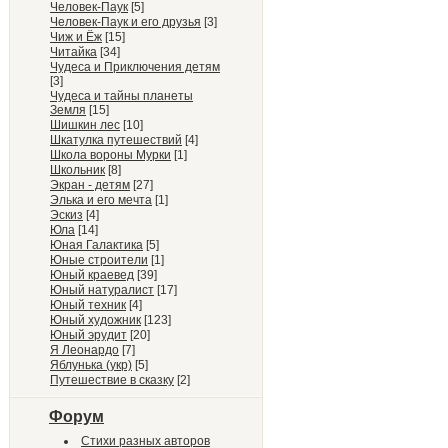
Человек-Паук
[5]
Человек-Паук и его друзья
[3]
Чиж и Ёж
[15]
Читайка
[34]
Чудеса и Приключения детям
[3]
Чудеса и тайны планеты
Земля
[15]
Шишкин лес
[10]
Шкатулка путешествий
[4]
Школа вороны Мурки
[1]
Школьник
[8]
Экран - детям
[27]
Элька и его мечта
[1]
Эскиз
[4]
Юла
[14]
Юная Галактика
[5]
Юные строители
[1]
Юный краевед
[39]
Юный натуралист
[17]
Юный техник
[4]
Юный художник
[123]
Юный эрудит
[20]
Я Леонардо
[7]
Яблунька (укр)
[5]
Путешествие в сказку
[2]
Форум
Стихи разных авторов