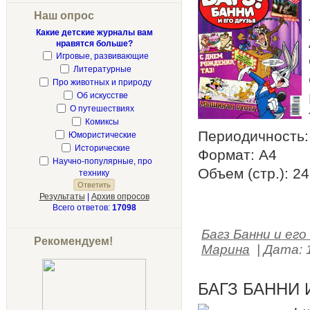
Наш опрос
Какие детские журналы вам
нравятся больше?
Игровые, развивающие
Литературные
Про животных и природу
Об искусстве
О путешествиях
Комиксы
Периодичность: 
Юмористические
Исторические
Формат: А4
Научно-популярные, про
Объем (стр.): 24
технику
Результаты
|
Архив опросов
Всего ответов:
17098
Багз Банни и его
Рекомендуем!
Марина
|
Дата:
БАГЗ БАННИ 