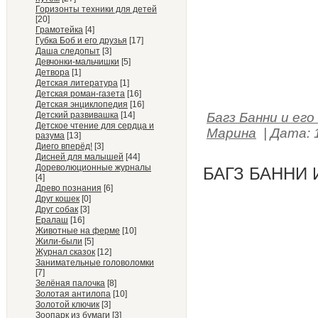
Горизонты техники для детей
[20]
Грамотейка
[4]
Губка Боб и его друзья
[17]
Даша следопыт
[3]
Девчонки-мальчишки
[5]
Детвора
[1]
Детская литература
[1]
Детская роман-газета
[16]
Детская энциклопедия
[16]
Детский развивашка
[14]
Багз Банни и его
Детское чтение для сердца и
Марина
|
Дата:
разума
[13]
Диего вперёд!
[3]
Дисней для малышей
[44]
Дореволюционные журналы
БАГЗ БАННИ 
[4]
Древо познания
[6]
Друг кошек
[0]
Друг собак
[3]
Ералаш
[16]
Животные на ферме
[10]
Жили-были
[5]
Журнал сказок
[12]
Занимательные головоломки
[7]
Зелёная палочка
[8]
Золотая антилопа
[10]
Золотой ключик
[3]
Зоопарк из бумаги
[3]