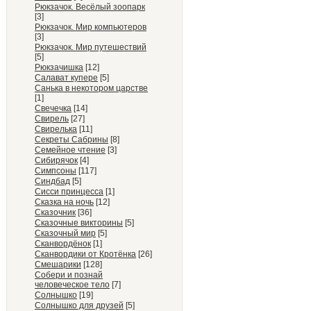
Рюкзачок. Весёлый зоопарк
[3]
Рюкзачок. Мир компьютеров
[3]
Рюкзачок. Мир путешествий
[5]
Рюкзачишка
[12]
Салават купере
[5]
Санька в некотором царстве
[1]
Свечечка
[14]
Свирель
[27]
Свирелька
[11]
Секреты Сабрины
[8]
Семейное чтение
[3]
Сибирячок
[4]
Симпсоны
[117]
Синдбад
[5]
Сисси принцесса
[1]
Сказка на ночь
[12]
Сказочник
[36]
Сказочные викторины
[5]
Сказочный мир
[5]
Сканвордёнок
[1]
Сканвордики от Кротёнка
[26]
Смешарики
[128]
Собери и познай
человеческое тело
[7]
Солнышко
[19]
Солнышко для друзей
[5]