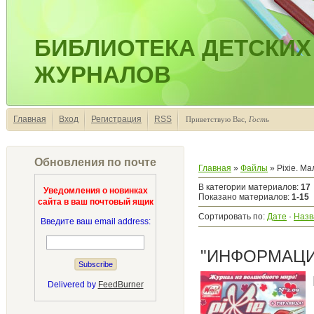
БИБЛИОТЕКА ДЕТСКИХ
ЖУРНАЛОВ
Главная
Вход
Регистрация
RSS
Приветствую Вас
,
Гость
Обновления по почте
Главная
»
Файлы
» Pixie. М
В категории материалов
:
17
Уведомления о новинках
Показано материалов
:
1-15
сайта в ваш почтовый ящик
Сортировать по
:
Дате
·
Назв
Введите ваш email address:
"ИНФОРМАЦИЯ
Delivered by
FeedBurner