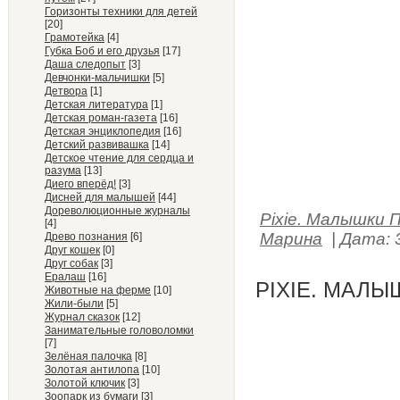
Горизонты техники для детей
[20]
Грамотейка
[4]
Губка Боб и его друзья
[17]
Даша следопыт
[3]
Девчонки-мальчишки
[5]
Детвора
[1]
Детская литература
[1]
Детская роман-газета
[16]
Детская энциклопедия
[16]
Детский развивашка
[14]
Детское чтение для сердца и
разума
[13]
Диего вперёд!
[3]
Дисней для малышей
[44]
Дореволюционные журналы
Pixie. Малышки 
[4]
Марина
|
Дата:
Древо познания
[6]
Друг кошек
[0]
Друг собак
[3]
Ералаш
[16]
PIXIE. МАЛЫ
Животные на ферме
[10]
Жили-были
[5]
Журнал сказок
[12]
Занимательные головоломки
[7]
Зелёная палочка
[8]
Золотая антилопа
[10]
Золотой ключик
[3]
Зоопарк из бумаги
[3]