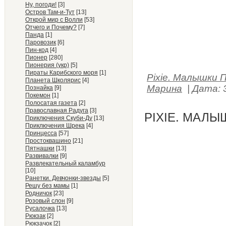
Ну, погоди!
[3]
Остров Там-и-Тут
[13]
Открой мир с Волли
[53]
Отчего и Почему?
[7]
Панда
[1]
Паровозик
[6]
Пин-код
[4]
Пионер
[280]
Пионерия (укр)
[5]
Пираты Карибского моря
[1]
Pixie. Малышки 
Планета Школярис
[4]
Марина
|
Дата:
Познайка
[9]
Покемон
[1]
Полосатая газета
[2]
Православная Радуга
[3]
PIXIE. МАЛЫ
Приключения Скуби-Ду
[13]
Приключения Шрека
[4]
Принцесса
[57]
Простоквашино
[21]
Пятнашки
[13]
Развивалки
[9]
Развлекательный каламбур
[10]
Ранетки. Девчонки-звезды
[5]
Решу без мамы
[1]
Родничок
[23]
Розовый слон
[9]
Русалочка
[13]
Рюкзак
[2]
Рюкзачок
[2]