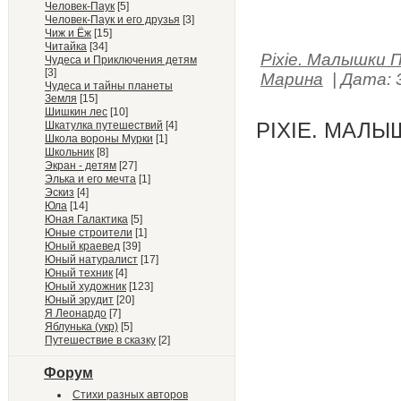
Человек-Паук
[5]
Человек-Паук и его друзья
[3]
Чиж и Ёж
[15]
Читайка
[34]
Pixie. Малышки 
Чудеса и Приключения детям
[3]
Марина
|
Дата:
Чудеса и тайны планеты
Земля
[15]
Шишкин лес
[10]
PIXIE. МАЛЫ
Шкатулка путешествий
[4]
Школа вороны Мурки
[1]
Школьник
[8]
Экран - детям
[27]
Элька и его мечта
[1]
Эскиз
[4]
Юла
[14]
Юная Галактика
[5]
Юные строители
[1]
Юный краевед
[39]
Юный натуралист
[17]
Юный техник
[4]
Юный художник
[123]
Юный эрудит
[20]
Я Леонардо
[7]
Яблунька (укр)
[5]
Путешествие в сказку
[2]
Форум
Стихи разных авторов