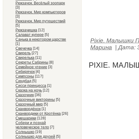
Рюкзачок. Весёлый зоопарк
[3]
Рюкзачок. Мир компьютеров
[3]
Рюкзачок. Мир путешествий
[5]
Рюкзачишка
[12]
Салават купере
[5]
Санька в некотором царстве
Pixie. Малышки 
[1]
Марина
|
Дата:
Свечечка
[14]
Свирель
[27]
Свирелька
[11]
Секреты Сабрины
[8]
PIXIE. МАЛЫ
Семейное чтение
[3]
Сибирячок
[4]
Симпсоны
[117]
Синдбад
[5]
Сисси принцесса
[1]
Сказка на ночь
[12]
Сказочник
[36]
Сказочные викторины
[5]
Сказочный мир
[5]
Сканвордёнок
[1]
Сканвордики от Кротёнка
[26]
Смешарики
[128]
Собери и познай
человеческое тело
[7]
Солнышко
[19]
Солнышко для друзей
[5]