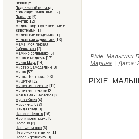
Левша
[5]
Ледниковый период -
Коллекция животных
[17]
Лошадки
[6]
Лунтик
[12]
Мадагаскар. Путешествие с
животными
[1]
Маленькие академики
[1]
Маленькие художники
[13]
Мама. Моя первая
библиотека
[2]
Мамино солнышко
[5]
Pixie. Малышки 
Маша и медведь
[17]
Марина
|
Дата:
Микки Маус
[14]
Мистер Самоделкин
[8]
Миша
[57]
Мишка Топтыжка
[23]
PIXIE. МАЛЫ
Мишутка
[12]
Мишуткины сказки
[11]
Мишуткины уроки
[2]
Моя мама - Василиса
[3]
Муравейник
[4]
Мурзилка
[533]
Найди клад!
[3]
Настя и Никита
[16]
Научи меня, мама
[5]
Нафаня
[2]
Наш Филиппок
[6]
Неугомонные детки
[11]
Новая игрушечка
[8]