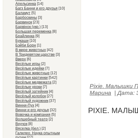
Апельсинка
[14]
Багз Банни и его друзья
[10]
Баламут
[5]
Барбоскины
[3]
Барвинок
[23]
Барвiнок (укр.)
[13]
Большая переменка
[8]
Брайлинка
[9]
Букаши
[10]
Бэйби Борн
[1]
В мире животных
[42]
В Тридевятом царстве
[3]
Вверх
[6]
Весёлые игры
[2]
Весёлые идейки
[7]
Весёлые животные
[12]
Весёлые картинки
[542]
Весёлые медвежата
[2]
Pixie. Малышки 
Весёлые уроки
[7]
Весёлый затейник
[4]
Марина
|
Дата:
Весёлый колобок
[27]
Весёлый художник
[37]
Винни-Пух
[4]
PIXIE. МАЛЫ
Винни и его друзья
[32]
Вовочка и компания
[5]
Волшебный театр
[2]
Внучок
[8]
Вяселка (бел.)
[2]
Галилео. Наука опытным
путем
[27]