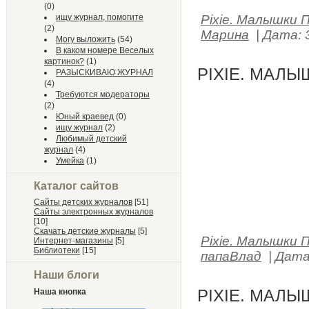
(0)
Pixie. Малышки 
ищу журнал, помогите
(2)
Марина
|
Дата:
Могу выложить
(54)
В каком номере Веселых
картинок?
(1)
PIXIE. МАЛЫ
РАЗЫСКИВАЮ ЖУРНАЛ
(4)
Требуются модераторы
(2)
Юный краевед
(0)
ищу журнал
(2)
Любимый детский
журнал
(4)
Умейка
(1)
Каталог сайтов
Сайты детских журналов
[51]
Сайты электронных журналов
[10]
Скачать детские журналы
[5]
Pixie. Малышки 
Интернет-магазины
[5]
Библиотеки
[15]
папаВлад
|
Дата
Наши блоги
PIXIE. МАЛЫ
Наша кнопка