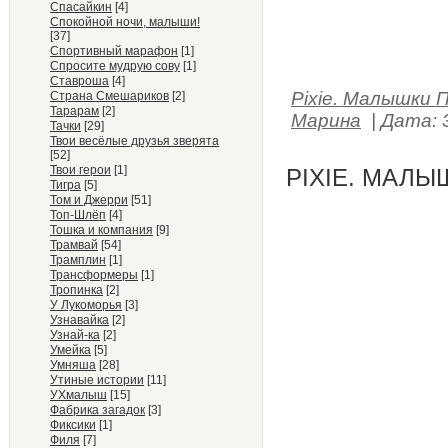
Спасайкин
[4]
Спокойной ночи, малыши!
[37]
Спортивный марафон
[1]
Спросите мудрую сову
[1]
Ставроша
[4]
Pixie. Малышки 
Страна Смешариков
[2]
Тарарам
[2]
Марина
|
Дата:
Тачки
[29]
Твои весёлые друзья зверята
[52]
Твои герои
[1]
PIXIE. МАЛЫ
Тигра
[5]
Том и Джерри
[51]
Топ-Шлёп
[4]
Тошка и компания
[9]
Трамвай
[54]
Трамплин
[1]
Трансформеры
[1]
Тропинка
[2]
У Лукоморья
[3]
Узнавайка
[2]
Узнай-ка
[2]
Умейка
[5]
Умняша
[28]
Утиные истории
[11]
УХмалыш
[15]
Фабрика загадок
[3]
Фиксики
[1]
Филя
[7]