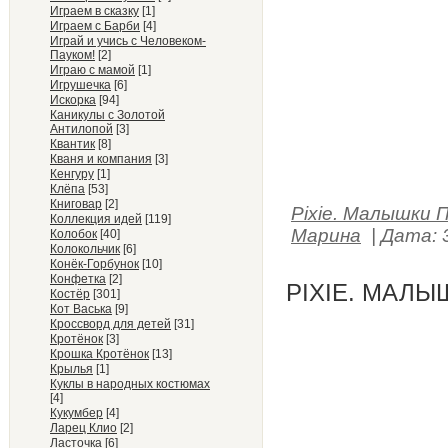
Играем в сказку
[1]
Играем с Барби
[4]
Играй и учись с Человеком-
Пауком!
[2]
Играю с мамой
[1]
Игрушечка
[6]
Искорка
[94]
Каникулы с Золотой
Антилопой
[3]
Квантик
[8]
Кваня и компания
[3]
Кенгуру
[1]
Клёпа
[53]
Книговар
[2]
Pixie. Малышки 
Коллекция идей
[119]
Марина
|
Дата:
Колобок
[40]
Колокольчик
[6]
Конёк-Горбунок
[10]
Конфетка
[2]
PIXIE. МАЛЫ
Костёр
[301]
Кот Васька
[9]
Кроссворд для детей
[31]
Кротёнок
[3]
Крошка Кротёнок
[13]
Крылья
[1]
Куклы в народных костюмах
[4]
Кукумбер
[4]
Ларец Клио
[2]
Ласточка
[6]