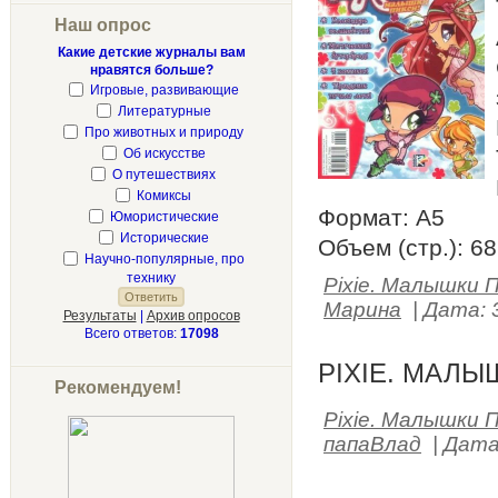
Наш опрос
Какие детские журналы вам
нравятся больше?
Игровые, развивающие
Литературные
Про животных и природу
Об искусстве
О путешествиях
Комиксы
Формат: А5
Юмористические
Исторические
Объем (стр.): 68
Научно-популярные, про
технику
Pixie. Малышки 
Марина
|
Дата:
Результаты
|
Архив опросов
Всего ответов:
17098
PIXIE. МАЛЫ
Рекомендуем!
Pixie. Малышки 
папаВлад
|
Дата