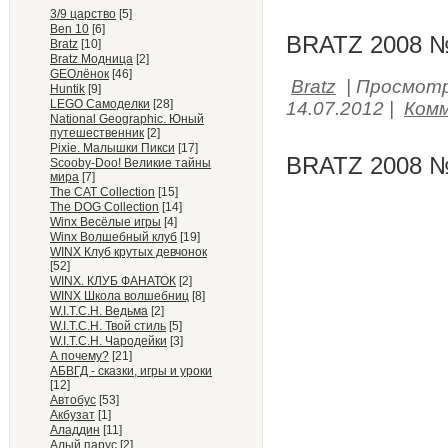
3/9 царство
[5]
Ben 10
[6]
BRATZ 2008 №
Bratz
[10]
Bratz Модница
[2]
GEOлёнок
[46]
Bratz
|
Просмотр
Huntik
[9]
LEGO Самоделки
[28]
14.07.2012
|
Комм
National Geographic. Юный
путешественник
[2]
Pixie. Малышки Пикси
[17]
BRATZ 2008 №
Scooby-Doo! Великие тайны
мира
[7]
The CAT Collection
[15]
The DOG Collection
[14]
Winx Весёлые игры
[4]
Winx Волшебный клуб
[19]
WINX Клуб крутых девчонок
[52]
WINX. КЛУБ ФАНАТОК
[2]
WINX Школа волшебниц
[8]
W.I.T.C.H. Ведьма
[2]
W.I.T.C.H. Твой стиль
[5]
W.I.T.C.H. Чародейки
[3]
А почему?
[21]
АБВГД - сказки, игры и уроки
[12]
Автобус
[53]
Акбузат
[1]
Аладдин
[11]
Алый парус
[2]