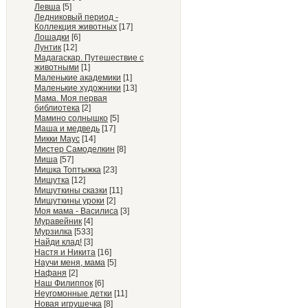
Левша
[5]
Ледниковый период -
Коллекция животных
[17]
Лошадки
[6]
Лунтик
[12]
Мадагаскар. Путешествие с
животными
[1]
Маленькие академики
[1]
Маленькие художники
[13]
Мама. Моя первая
библиотека
[2]
Мамино солнышко
[5]
Маша и медведь
[17]
Микки Маус
[14]
Мистер Самоделкин
[8]
Миша
[57]
Мишка Топтыжка
[23]
Мишутка
[12]
Мишуткины сказки
[11]
Мишуткины уроки
[2]
Моя мама - Василиса
[3]
Муравейник
[4]
Мурзилка
[533]
Найди клад!
[3]
Настя и Никита
[16]
Научи меня, мама
[5]
Нафаня
[2]
Наш Филиппок
[6]
Неугомонные детки
[11]
Новая игрушечка
[8]