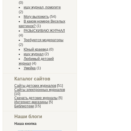
(0)
ищу журнал, помогите
(2)
Могу выложить
(54)
В каком номере Веселых
картинок?
(1)
РАЗЫСКИВАЮ ЖУРНАЛ
(4)
Требуются модераторы
(2)
Юный краевед
(0)
ищу журнал
(2)
Любимый детский
журнал
(4)
Умейка
(1)
Каталог сайтов
Сайты детских журналов
[51]
Сайты электронных журналов
[10]
Скачать детские журналы
[5]
Интернет-магазины
[5]
Библиотеки
[15]
Наши блоги
Наша кнопка