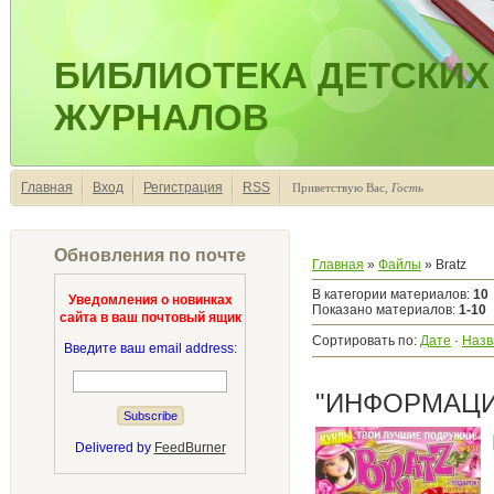
БИБЛИОТЕКА ДЕТСКИХ
ЖУРНАЛОВ
Главная
Вход
Регистрация
RSS
Приветствую Вас
,
Гость
Обновления по почте
Главная
»
Файлы
» Bratz
В категории материалов
:
10
Уведомления о новинках
Показано материалов
:
1-10
сайта в ваш почтовый ящик
Сортировать по
:
Дате
·
Назв
Введите ваш email address:
"ИНФОРМАЦИЯ
Delivered by
FeedBurner