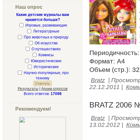
Наш опрос
Какие детские журналы вам
нравятся больше?
Игровые, развивающие
Литературные
Про животных и природу
Об искусстве
О путешествиях
Периодичность: 
Комиксы
Формат: А4
Юмористические
Исторические
Объем (стр.): 3
Научно-популярные, про
технику
Bratz
|
Просмотр
22.12.2011
|
Комм
Результаты
|
Архив опросов
Всего ответов:
17098
BRATZ 2006 №
Рекомендуем!
Bratz
|
Просмотр
13.02.2012
|
Комм