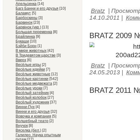
Апельсинка
[14]
Багз Банни и его друзья
[10]
Bratz
|
Просмотр
Баламут
[5]
14.10.2011
|
Комм
Барбоскины
[3]
Барвинок
[23]
Барвiнок (укр.)
[13]
Большая переменка
[8]
BRATZ 2009 №
Брайлинка
[9]
Букаши
[10]
Бэйби Борн
[1]
В мире животных
[42]
В Тридевятом царстве
[3]
Вверх
[6]
Bratz
|
Просмотр
Весёлые игры
[2]
Весёлые идейки
[7]
24.05.2013
|
Комм
Весёлые животные
[12]
Весёлые картинки
[542]
Весёлые медвежата
[2]
Весёлые уроки
[7]
BRATZ 2011 №
Весёлый затейник
[4]
Весёлый колобок
[27]
Весёлый художник
[37]
Винни-Пух
[4]
Винни и его друзья
[32]
Вовочка и компания
[5]
Волшебный театр
[2]
Внучок
[8]
Вяселка (бел.)
[2]
Галилео. Наука опытным
путем
[27]