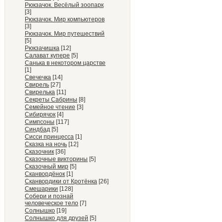
Рюкзачок. Весёлый зоопарк
[3]
Рюкзачок. Мир компьютеров
[3]
Рюкзачок. Мир путешествий
[5]
Рюкзачишка
[12]
Салават купере
[5]
Санька в некотором царстве
[1]
Свечечка
[14]
Свирель
[27]
Свирелька
[11]
Секреты Сабрины
[8]
Семейное чтение
[3]
Сибирячок
[4]
Симпсоны
[117]
Синдбад
[5]
Сисси принцесса
[1]
Сказка на ночь
[12]
Сказочник
[36]
Сказочные викторины
[5]
Сказочный мир
[5]
Сканвордёнок
[1]
Сканвордики от Кротёнка
[26]
Смешарики
[128]
Собери и познай
человеческое тело
[7]
Солнышко
[19]
Солнышко для друзей
[5]