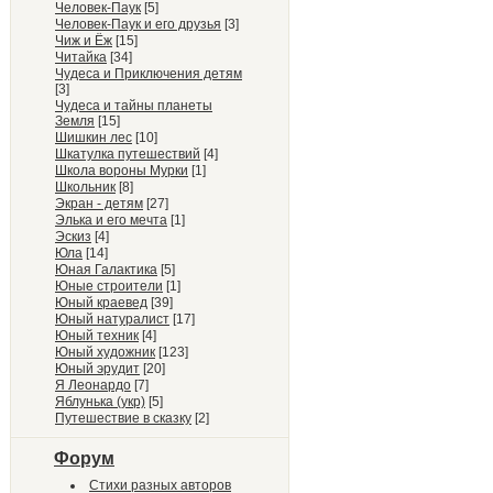
Человек-Паук
[5]
Человек-Паук и его друзья
[3]
Чиж и Ёж
[15]
Читайка
[34]
Чудеса и Приключения детям
[3]
Чудеса и тайны планеты
Земля
[15]
Шишкин лес
[10]
Шкатулка путешествий
[4]
Школа вороны Мурки
[1]
Школьник
[8]
Экран - детям
[27]
Элька и его мечта
[1]
Эскиз
[4]
Юла
[14]
Юная Галактика
[5]
Юные строители
[1]
Юный краевед
[39]
Юный натуралист
[17]
Юный техник
[4]
Юный художник
[123]
Юный эрудит
[20]
Я Леонардо
[7]
Яблунька (укр)
[5]
Путешествие в сказку
[2]
Форум
Стихи разных авторов