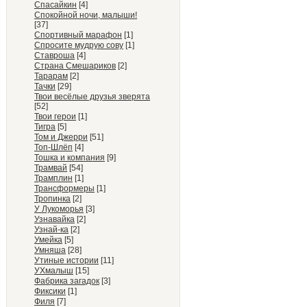
Спасайкин
[4]
Спокойной ночи, малыши!
[37]
Спортивный марафон
[1]
Спросите мудрую сову
[1]
Ставроша
[4]
Страна Смешариков
[2]
Тарарам
[2]
Тачки
[29]
Твои весёлые друзья зверята
[52]
Твои герои
[1]
Тигра
[5]
Том и Джерри
[51]
Топ-Шлёп
[4]
Тошка и компания
[9]
Трамвай
[54]
Трамплин
[1]
Трансформеры
[1]
Тропинка
[2]
У Лукоморья
[3]
Узнавайка
[2]
Узнай-ка
[2]
Умейка
[5]
Умняша
[28]
Утиные истории
[11]
УХмалыш
[15]
Фабрика загадок
[3]
Фиксики
[1]
Филя
[7]