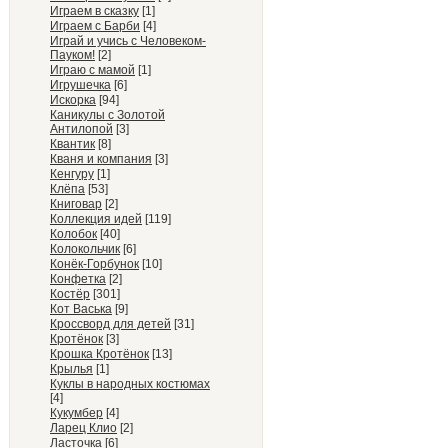
Играем в сказку
[1]
Играем с Барби
[4]
Играй и учись с Человеком-
Пауком!
[2]
Играю с мамой
[1]
Игрушечка
[6]
Искорка
[94]
Каникулы с Золотой
Антилопой
[3]
Квантик
[8]
Кваня и компания
[3]
Кенгуру
[1]
Клёпа
[53]
Книговар
[2]
Коллекция идей
[119]
Колобок
[40]
Колокольчик
[6]
Конёк-Горбунок
[10]
Конфетка
[2]
Костёр
[301]
Кот Васька
[9]
Кроссворд для детей
[31]
Кротёнок
[3]
Крошка Кротёнок
[13]
Крылья
[1]
Куклы в народных костюмах
[4]
Кукумбер
[4]
Ларец Клио
[2]
Ласточка
[6]