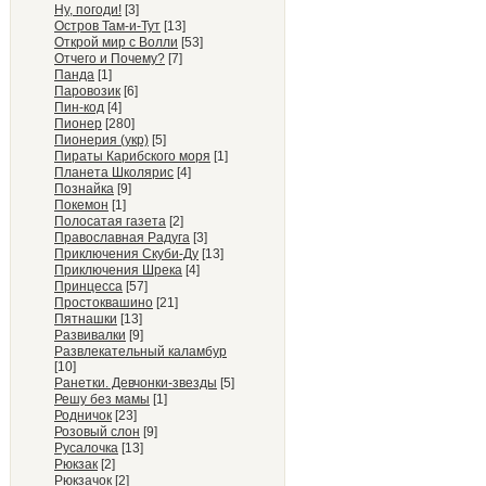
Ну, погоди!
[3]
Остров Там-и-Тут
[13]
Открой мир с Волли
[53]
Отчего и Почему?
[7]
Панда
[1]
Паровозик
[6]
Пин-код
[4]
Пионер
[280]
Пионерия (укр)
[5]
Пираты Карибского моря
[1]
Планета Школярис
[4]
Познайка
[9]
Покемон
[1]
Полосатая газета
[2]
Православная Радуга
[3]
Приключения Скуби-Ду
[13]
Приключения Шрека
[4]
Принцесса
[57]
Простоквашино
[21]
Пятнашки
[13]
Развивалки
[9]
Развлекательный каламбур
[10]
Ранетки. Девчонки-звезды
[5]
Решу без мамы
[1]
Родничок
[23]
Розовый слон
[9]
Русалочка
[13]
Рюкзак
[2]
Рюкзачок
[2]