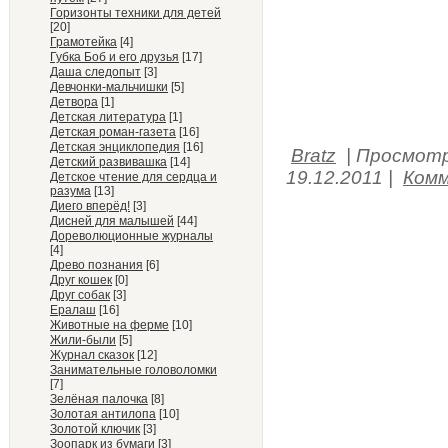
Горизонты техники для детей
[20]
Грамотейка
[4]
Губка Боб и его друзья
[17]
Даша следопыт
[3]
Девчонки-мальчишки
[5]
Детвора
[1]
Детская литература
[1]
Детская роман-газета
[16]
Детская энциклопедия
[16]
Bratz
|
Просмотр
Детский развивашка
[14]
19.12.2011
|
Комм
Детское чтение для сердца и
разума
[13]
Диего вперёд!
[3]
Дисней для малышей
[44]
Дореволюционные журналы
[4]
Древо познания
[6]
Друг кошек
[0]
Друг собак
[3]
Ералаш
[16]
Животные на ферме
[10]
Жили-были
[5]
Журнал сказок
[12]
Занимательные головоломки
[7]
Зелёная палочка
[8]
Золотая антилопа
[10]
Золотой ключик
[3]
Зоопарк из бумаги
[3]