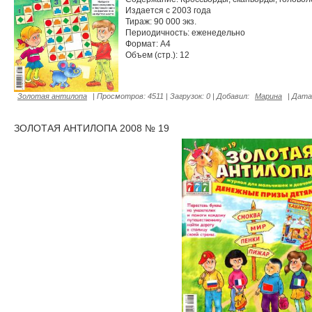
Издается с 2003 года
Тираж: 90 000 экз.
Периодичность: еженедельно
Формат: А4
Объем (стр.): 12
Золотая антилопа
|
Просмотров:
4511
|
Загрузок:
0
|
Добавил:
Марина
|
Дата
ЗОЛОТАЯ АНТИЛОПА 2008 № 19