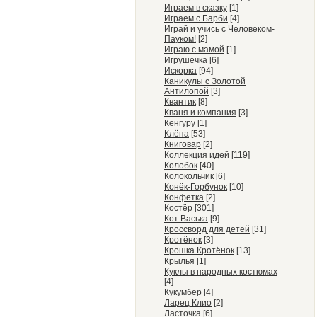
Играем в сказку
[1]
Играем с Барби
[4]
Играй и учись с Человеком-
Пауком!
[2]
Играю с мамой
[1]
Игрушечка
[6]
Искорка
[94]
Каникулы с Золотой
Антилопой
[3]
Квантик
[8]
Кваня и компания
[3]
Кенгуру
[1]
Клёпа
[53]
Книговар
[2]
Коллекция идей
[119]
Колобок
[40]
Колокольчик
[6]
Конёк-Горбунок
[10]
Конфетка
[2]
Костёр
[301]
Кот Васька
[9]
Кроссворд для детей
[31]
Кротёнок
[3]
Крошка Кротёнок
[13]
Крылья
[1]
Куклы в народных костюмах
[4]
Кукумбер
[4]
Ларец Клио
[2]
Ласточка
[6]