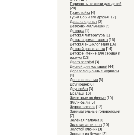
Горизонты техники для детей
[20]
Грамотейка
[4]
Губка Боб и его друзья
[17]
Даша следопыт
[3]
Девчонки-мальчишки
[5]
Детвора
[1]
Детская литература
[1]
Детская роман-газета
[16]
Детская энциклопедия
[16]
Детский развивашка
[14]
Детское чтение для сердца и
разума
[13]
Диего вперёд!
[3]
Дисней для малышей
[44]
Дореволюционные журналы
[4]
Древо познания
[6]
Друг кошек
[0]
Друг собак
[3]
Ералаш
[16]
Животные на ферме
[10]
Жили-были
[5]
Журнал сказок
[12]
Занимательные головоломки
[7]
Зелёная палочка
[8]
Золотая антилопа
[10]
Золотой ключик
[3]
Зоопарк из бумаги
[3]