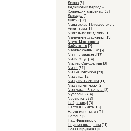
Левша
[5]
Ледниковый период -
Коллекция животных
[17]
Лошадки
[6]
Лунтик
[12]
Мадагаскар. Путешествие с
животными
[1]
Маленькие академики
[1]
Маленькие художники
[13]
Мама. Моя первая
библиотека
[2]
Мамино солнышко
[5]
Маша и медведь
[17]
Микки Маус
[14]
Мистер Самоделкин
[8]
Миша
[57]
Мишка Топтыжка
[23]
Мишутка
[12]
Мишуткины сказки
[11]
Мишуткины уроки
[2]
Моя мама - Василиса
[3]
Муравейник
[4]
Мурзилка
[533]
Найди клад!
[3]
Настя и Никита
[16]
Научи меня, мама
[5]
Нафаня
[2]
Наш Филиппок
[6]
Неугомонные детки
[11]
Новая игрушечка
[8]