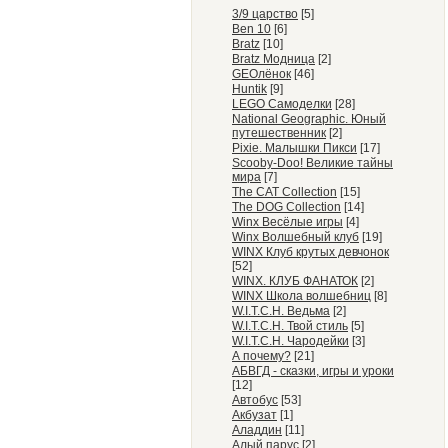
3/9 царство
[5]
Ben 10
[6]
Bratz
[10]
Bratz Модница
[2]
GEOлёнок
[46]
Huntik
[9]
LEGO Самоделки
[28]
National Geographic. Юный
путешественник
[2]
Pixie. Малышки Пикси
[17]
Scooby-Doo! Великие тайны
мира
[7]
The CAT Collection
[15]
The DOG Collection
[14]
Winx Весёлые игры
[4]
Winx Волшебный клуб
[19]
WINX Клуб крутых девчонок
[52]
WINX. КЛУБ ФАНАТОК
[2]
WINX Школа волшебниц
[8]
W.I.T.C.H. Ведьма
[2]
W.I.T.C.H. Твой стиль
[5]
W.I.T.C.H. Чародейки
[3]
А почему?
[21]
АБВГД - сказки, игры и уроки
[12]
Автобус
[53]
Акбузат
[1]
Аладдин
[11]
Алый парус
[2]