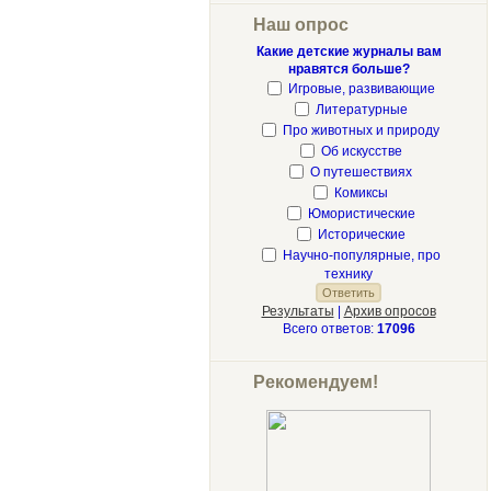
Наш опрос
Какие детские журналы вам
нравятся больше?
Игровые, развивающие
Литературные
Про животных и природу
Об искусстве
О путешествиях
Комиксы
Юмористические
Исторические
Научно-популярные, про
технику
Результаты
|
Архив опросов
Всего ответов:
17096
Рекомендуем!