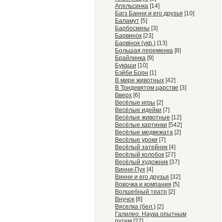
Апельсинка
[14]
Багз Банни и его друзья
[10]
Баламут
[5]
Барбоскины
[3]
Барвинок
[23]
Барвiнок (укр.)
[13]
Большая переменка
[8]
Брайлинка
[9]
Букаши
[10]
Бэйби Борн
[1]
В мире животных
[42]
В Тридевятом царстве
[3]
Вверх
[6]
Весёлые игры
[2]
Весёлые идейки
[7]
Весёлые животные
[12]
Весёлые картинки
[542]
Весёлые медвежата
[2]
Весёлые уроки
[7]
Весёлый затейник
[4]
Весёлый колобок
[27]
Весёлый художник
[37]
Винни-Пух
[4]
Винни и его друзья
[32]
Вовочка и компания
[5]
Волшебный театр
[2]
Внучок
[8]
Вяселка (бел.)
[2]
Галилео. Наука опытным
путем
[27]