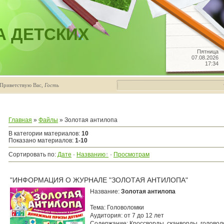
А ДЕТСКИХ
Пятница
07.08.2026
17:34
Приветствую Вас
,
Гость
Главная
»
Файлы
» Золотая антилопа
В категории материалов
:
10
Показано материалов
:
1-10
Сортировать по
:
Дате
·
Названию
·
Просмотрам
"ИНФОРМАЦИЯ О ЖУРНАЛЕ "ЗОЛОТАЯ АНТИЛОПА"
Название:
Золотая антилопа
Тема: Головоломки
Аудитория: от 7 до 12 лет
Содержание: Кроссворды, сканворды, головол