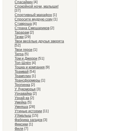
Спасайкин
[4]
Спокойной ночи, малыши!
[37]
Спортивный марафон
[1]
Спросите мудрую сову
[1]
Ставроша
[4]
Страна Смешариков
[2]
Тарарам
[2]
Тачки
[29]
Твои весёлые друзья зверята
[52]
Твои герои
[1]
Тигра
[5]
Том и Джерри
[51]
Топ-Шлёп
[4]
Тошка и компания
[9]
Трамвай
[54]
Трамплин
[1]
Трансформеры
[1]
Тропинка
[2]
У Лукоморья
[3]
Узнавайка
[2]
Узнай-ка
[2]
Умейка
[5]
Умняша
[28]
Утиные истории
[11]
УХмалыш
[15]
Фабрика загадок
[3]
Фиксики
[1]
Филя
[7]