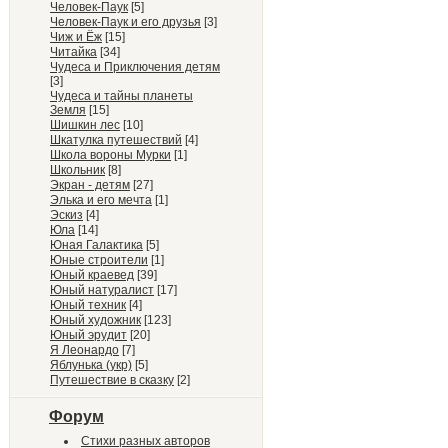
Человек-Паук
[5]
Человек-Паук и его друзья
[3]
Чиж и Ёж
[15]
Читайка
[34]
Чудеса и Приключения детям
[3]
Чудеса и тайны планеты
Земля
[15]
Шишкин лес
[10]
Шкатулка путешествий
[4]
Школа вороны Мурки
[1]
Школьник
[8]
Экран - детям
[27]
Элька и его мечта
[1]
Эскиз
[4]
Юла
[14]
Юная Галактика
[5]
Юные строители
[1]
Юный краевед
[39]
Юный натуралист
[17]
Юный техник
[4]
Юный художник
[123]
Юный эрудит
[20]
Я Леонардо
[7]
Яблунька (укр)
[5]
Путешествие в сказку
[2]
Форум
Стихи разных авторов