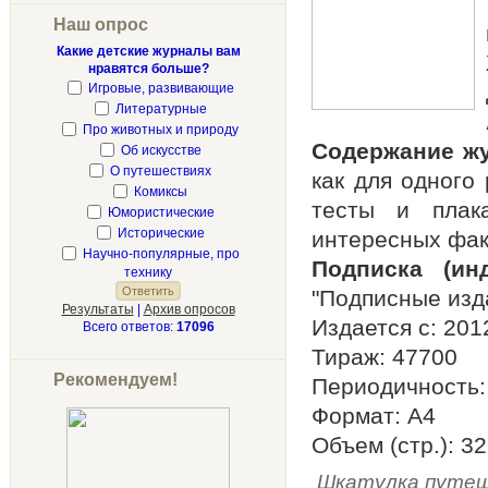
Наш опрос
Какие детские журналы вам
нравятся больше?
Игровые, развивающие
Литературные
Про животных и природу
Содержание ж
Об искусстве
О путешествиях
как для одного
Комиксы
тесты и плак
Юмористические
Исторические
интересных фак
Научно-популярные, про
Подписка (ин
технику
"Подписные изд
Результаты
|
Архив опросов
Издается с: 2012
Всего ответов:
17096
Тираж: 47700
Рекомендуем!
Периодичность:
Формат: А4
Объем (стр.): 32
Шкатулка путе