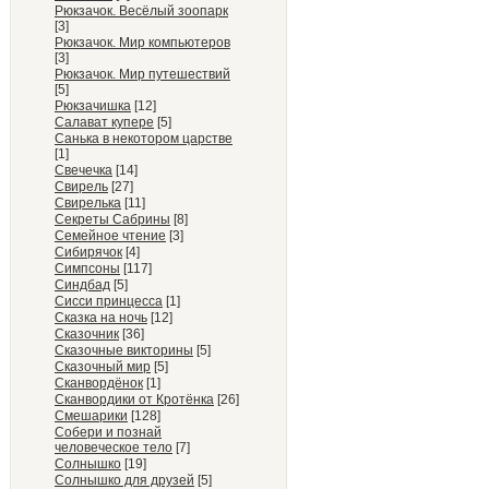
Рюкзачок. Весёлый зоопарк
[3]
Рюкзачок. Мир компьютеров
[3]
Рюкзачок. Мир путешествий
[5]
Рюкзачишка
[12]
Салават купере
[5]
Санька в некотором царстве
[1]
Свечечка
[14]
Свирель
[27]
Свирелька
[11]
Секреты Сабрины
[8]
Семейное чтение
[3]
Сибирячок
[4]
Симпсоны
[117]
Синдбад
[5]
Сисси принцесса
[1]
Сказка на ночь
[12]
Сказочник
[36]
Сказочные викторины
[5]
Сказочный мир
[5]
Сканвордёнок
[1]
Сканвордики от Кротёнка
[26]
Смешарики
[128]
Собери и познай
человеческое тело
[7]
Солнышко
[19]
Солнышко для друзей
[5]