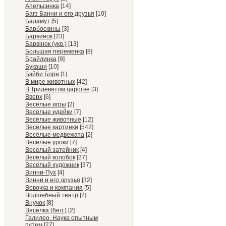
Апельсинка
[14]
Багз Банни и его друзья
[10]
Баламут
[5]
Барбоскины
[3]
Барвинок
[23]
Барвiнок (укр.)
[13]
Большая переменка
[8]
Брайлинка
[9]
Букаши
[10]
Бэйби Борн
[1]
В мире животных
[42]
В Тридевятом царстве
[3]
Вверх
[6]
Весёлые игры
[2]
Весёлые идейки
[7]
Весёлые животные
[12]
Весёлые картинки
[542]
Весёлые медвежата
[2]
Весёлые уроки
[7]
Весёлый затейник
[4]
Весёлый колобок
[27]
Весёлый художник
[37]
Винни-Пух
[4]
Винни и его друзья
[32]
Вовочка и компания
[5]
Волшебный театр
[2]
Внучок
[8]
Вяселка (бел.)
[2]
Галилео. Наука опытным
путем
[27]