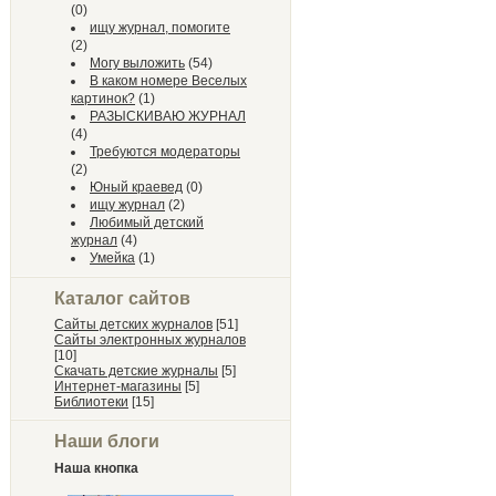
(0)
ищу журнал, помогите
(2)
Могу выложить
(54)
В каком номере Веселых
картинок?
(1)
РАЗЫСКИВАЮ ЖУРНАЛ
(4)
Требуются модераторы
(2)
Юный краевед
(0)
ищу журнал
(2)
Любимый детский
журнал
(4)
Умейка
(1)
Каталог сайтов
Сайты детских журналов
[51]
Сайты электронных журналов
[10]
Скачать детские журналы
[5]
Интернет-магазины
[5]
Библиотеки
[15]
Наши блоги
Наша кнопка