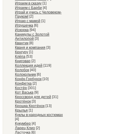
Играем в сказку
[1]
Играем с Барби
[4]
Играй и учись с Человеком-
Пауком!
[2]
Играю с мамой
[1]
Игрушечка
[6]
Искорка
[94]
Каникулы с Золотой
Антилопой
[3]
Квантик
[8]
Кваня и компания
[3]
Кенгуру
[1]
Клёпа
[53]
Книговар
[2]
Коллекция идей
[119]
Колобок
[40]
Колокольчик
[6]
Конёк-Горбунок
[10]
Конфетка
[2]
Костёр
[301]
Кот Васька
[9]
Кроссворд для детей
[31]
Кротёнок
[3]
Крошка Кротёнок
[13]
Крылья
[1]
Куклы в народных костюмах
[4]
Кукумбер
[4]
Ларец Клио
[2]
Ласточка
[6]