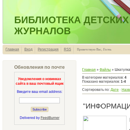
БИБЛИОТЕКА ДЕТСКИХ
ЖУРНАЛОВ
Главная
Вход
Регистрация
RSS
Приветствую Вас
,
Гость
Обновления по почте
Главная
»
Файлы
» Шкатулка
В категории материалов
:
4
Уведомления о новинках
Показано материалов
:
1-4
сайта в ваш почтовый ящик
Сортировать по
:
Дате
·
Назв
Введите ваш email address:
"ИНФОРМАЦИ
Delivered by
FeedBurner