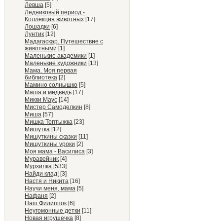
Левша
[5]
Ледниковый период -
Коллекция животных
[17]
Лошадки
[6]
Лунтик
[12]
Мадагаскар. Путешествие с
животными
[1]
Маленькие академики
[1]
Маленькие художники
[13]
Мама. Моя первая
библиотека
[2]
Мамино солнышко
[5]
Маша и медведь
[17]
Микки Маус
[14]
Мистер Самоделкин
[8]
Миша
[57]
Мишка Топтыжка
[23]
Мишутка
[12]
Мишуткины сказки
[11]
Мишуткины уроки
[2]
Моя мама - Василиса
[3]
Муравейник
[4]
Мурзилка
[533]
Найди клад!
[3]
Настя и Никита
[16]
Научи меня, мама
[5]
Нафаня
[2]
Наш Филиппок
[6]
Неугомонные детки
[11]
Новая игрушечка
[8]