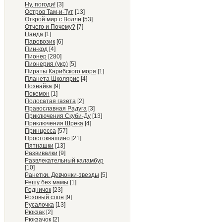
Ну, погоди!
[3]
Остров Там-и-Тут
[13]
Открой мир с Волли
[53]
Отчего и Почему?
[7]
Панда
[1]
Паровозик
[6]
Пин-код
[4]
Пионер
[280]
Пионерия (укр)
[5]
Пираты Карибского моря
[1]
Планета Школярис
[4]
Познайка
[9]
Покемон
[1]
Полосатая газета
[2]
Православная Радуга
[3]
Приключения Скуби-Ду
[13]
Приключения Шрека
[4]
Принцесса
[57]
Простоквашино
[21]
Пятнашки
[13]
Развивалки
[9]
Развлекательный каламбур
[10]
Ранетки. Девчонки-звезды
[5]
Решу без мамы
[1]
Родничок
[23]
Розовый слон
[9]
Русалочка
[13]
Рюкзак
[2]
Рюкзачок
[2]