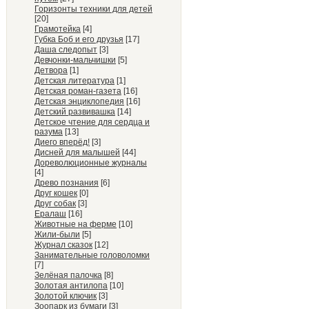
Горизонты техники для детей
[20]
Грамотейка
[4]
Губка Боб и его друзья
[17]
Даша следопыт
[3]
Девчонки-мальчишки
[5]
Детвора
[1]
Детская литература
[1]
Детская роман-газета
[16]
Детская энциклопедия
[16]
Детский развивашка
[14]
Детское чтение для сердца и
разума
[13]
Диего вперёд!
[3]
Дисней для малышей
[44]
Дореволюционные журналы
[4]
Древо познания
[6]
Друг кошек
[0]
Друг собак
[3]
Ералаш
[16]
Животные на ферме
[10]
Жили-были
[5]
Журнал сказок
[12]
Занимательные головоломки
[7]
Зелёная палочка
[8]
Золотая антилопа
[10]
Золотой ключик
[3]
Зоопарк из бумаги
[3]