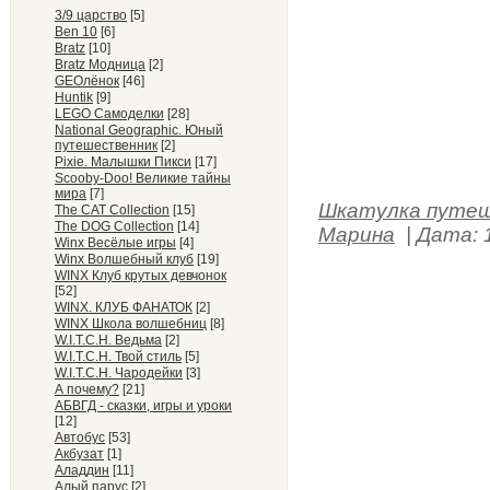
3/9 царство
[5]
Ben 10
[6]
Bratz
[10]
Bratz Модница
[2]
GEOлёнок
[46]
Huntik
[9]
LEGO Самоделки
[28]
National Geographic. Юный
путешественник
[2]
Pixie. Малышки Пикси
[17]
Scooby-Doo! Великие тайны
мира
[7]
Шкатулка путе
The CAT Collection
[15]
The DOG Collection
[14]
Марина
|
Дата:
Winx Весёлые игры
[4]
Winx Волшебный клуб
[19]
WINX Клуб крутых девчонок
[52]
WINX. КЛУБ ФАНАТОК
[2]
WINX Школа волшебниц
[8]
W.I.T.C.H. Ведьма
[2]
W.I.T.C.H. Твой стиль
[5]
W.I.T.C.H. Чародейки
[3]
А почему?
[21]
АБВГД - сказки, игры и уроки
[12]
Автобус
[53]
Акбузат
[1]
Аладдин
[11]
Алый парус
[2]