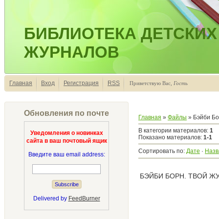
БИБЛИОТЕКА ДЕТСКИХ
ЖУРНАЛОВ
Главная
Вход
Регистрация
RSS
Приветствую Вас
,
Гость
Обновления по почте
Главная
»
Файлы
» Бэйби Б
В категории материалов
:
1
Уведомления о новинках
Показано материалов
:
1-1
сайта в ваш почтовый ящик
Сортировать по
:
Дате
·
Назв
Введите ваш email address:
БЭЙБИ БОРН. ТВОЙ ЖУ
Delivered by
FeedBurner