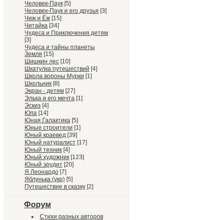
Человек-Паук
[5]
Человек-Паук и его друзья
[3]
Чиж и Ёж
[15]
Читайка
[34]
Чудеса и Приключения детям
[3]
Чудеса и тайны планеты
Земля
[15]
Шишкин лес
[10]
Шкатулка путешествий
[4]
Школа вороны Мурки
[1]
Школьник
[8]
Экран - детям
[27]
Элька и его мечта
[1]
Эскиз
[4]
Юла
[14]
Юная Галактика
[5]
Юные строители
[1]
Юный краевед
[39]
Юный натуралист
[17]
Юный техник
[4]
Юный художник
[123]
Юный эрудит
[20]
Я Леонардо
[7]
Яблунька (укр)
[5]
Путешествие в сказку
[2]
Форум
Стихи разных авторов