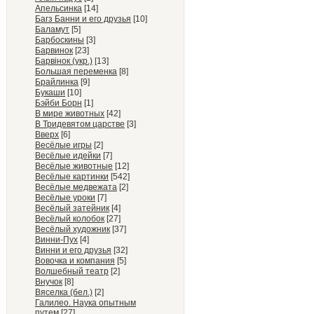
Апельсинка
[14]
Багз Банни и его друзья
[10]
Баламут
[5]
Барбоскины
[3]
Барвинок
[23]
Барвiнок (укр.)
[13]
Большая переменка
[8]
Брайлинка
[9]
Букаши
[10]
Бэйби Борн
[1]
В мире животных
[42]
В Тридевятом царстве
[3]
Вверх
[6]
Весёлые игры
[2]
Весёлые идейки
[7]
Весёлые животные
[12]
Весёлые картинки
[542]
Весёлые медвежата
[2]
Весёлые уроки
[7]
Весёлый затейник
[4]
Весёлый колобок
[27]
Весёлый художник
[37]
Винни-Пух
[4]
Винни и его друзья
[32]
Вовочка и компания
[5]
Волшебный театр
[2]
Внучок
[8]
Вяселка (бел.)
[2]
Галилео. Наука опытным
путем
[27]