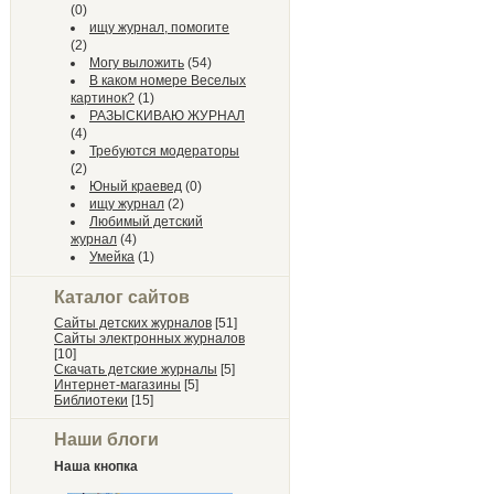
(0)
ищу журнал, помогите
(2)
Могу выложить
(54)
В каком номере Веселых
картинок?
(1)
РАЗЫСКИВАЮ ЖУРНАЛ
(4)
Требуются модераторы
(2)
Юный краевед
(0)
ищу журнал
(2)
Любимый детский
журнал
(4)
Умейка
(1)
Каталог сайтов
Сайты детских журналов
[51]
Сайты электронных журналов
[10]
Скачать детские журналы
[5]
Интернет-магазины
[5]
Библиотеки
[15]
Наши блоги
Наша кнопка