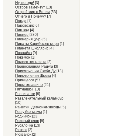
Ну, погоди!
[3]
Остров Там-и-Тут
[13]
Открой мир с Волли
[53]
Отчего и Почему?
[7]
Панда
[1]
Паровозик
[6]
Пин-код
[4]
Пионер
[280]
Пионерия (укр)
[5]
Пираты Карибского моря
[1]
Планета Школярис
[4]
Познайка
[9]
Покемон
[1]
Полосатая газета
[2]
Православная Радуга
[3]
Приключения Скуби-Ду
[13]
Приключения Шрека
[4]
Принцесса
[57]
Простоквашино
[21]
Пятнашки
[13]
Развивалки
[9]
Развлекательный каламбур
[10]
Ранетки. Девчонки-звезды
[5]
Решу без мамы
[1]
Родничок
[23]
Розовый слон
[9]
Русалочка
[13]
Рюкзак
[2]
Рюкзачок
[2]