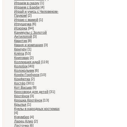
Играем в сказку
[1]
Играем с Барби
[4]
Играй и учись с Человеком-
Пауком!
[2]
Играю с мамой
[1]
Игрушечка
[6]
Искорка
[94]
Каникулы с Золотой
Антилопой
[3]
Квантик
[8]
Кваня и компания
[3]
Кенгуру
[1]
Клёпа
[53]
Книговар
[2]
Коллекция идей
[119]
Колобок
[40]
Колокольчик
[6]
Конёк-Горбунок
[10]
Конфетка
[2]
Костёр
[301]
Кот Васька
[9]
Кроссворд для детей
[31]
Кротёнок
[3]
Крошка Кротёнок
[13]
Крылья
[1]
Куклы в народных костюмах
[4]
Кукумбер
[4]
Ларец Клио
[2]
Ласточка
[6]