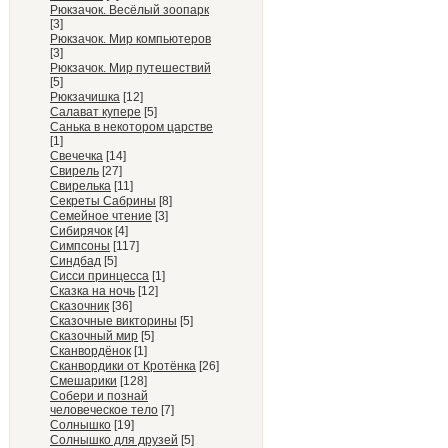
Рюкзачок. Весёлый зоопарк
[3]
Рюкзачок. Мир компьютеров
[3]
Рюкзачок. Мир путешествий
[5]
Рюкзачишка
[12]
Салават купере
[5]
Санька в некотором царстве
[1]
Свечечка
[14]
Свирель
[27]
Свирелька
[11]
Секреты Сабрины
[8]
Семейное чтение
[3]
Сибирячок
[4]
Симпсоны
[117]
Синдбад
[5]
Сисси принцесса
[1]
Сказка на ночь
[12]
Сказочник
[36]
Сказочные викторины
[5]
Сказочный мир
[5]
Сканвордёнок
[1]
Сканвордики от Кротёнка
[26]
Смешарики
[128]
Собери и познай
человеческое тело
[7]
Солнышко
[19]
Солнышко для друзей
[5]