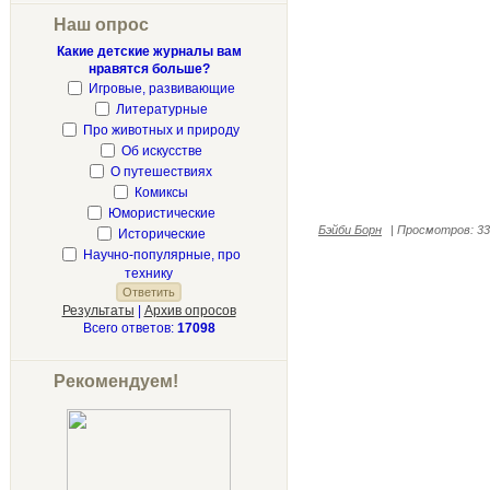
Наш опрос
Какие детские журналы вам
нравятся больше?
Игровые, развивающие
Литературные
Про животных и природу
Об искусстве
О путешествиях
Комиксы
Юмористические
Бэйби Борн
|
Просмотров:
33
Исторические
Научно-популярные, про
технику
Результаты
|
Архив опросов
Всего ответов:
17098
Рекомендуем!