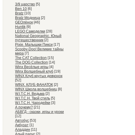
3/9 царство
[5]
Ben 10
[6]
Bratz
[10]
Bratz Модница
[2]
GEOлёнок
[46]
Huntik
[9]
LEGO Самоделки
[28]
National Geographic. Юный
путешественник
[2]
Pixie. Малышки Пикси
[17]
Scooby-Doo! Великие тайны
мира
[7]
The CAT Collection
[15]
The DOG Collection
[14]
Winx Весёлые игры
[4]
Winx Волшебный клуб
[19]
WINX Клуб крутых девчонок
[52]
WINX. КЛУБ ФАНАТОК
[2]
WINX Школа волшебниц
[8]
W.I.T.C.H. Ведьма
[2]
W.I.T.C.H. Твой стиль
[5]
W.I.T.C.H. Чародейки
[3]
А почему?
[21]
АБВГД - сказки, игры и уроки
[12]
Автобус
[53]
Акбузат
[1]
Аладдин
[11]
Алый парус
[2]