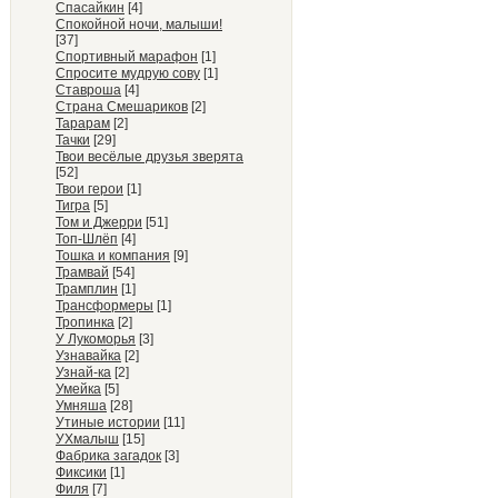
Спасайкин
[4]
Спокойной ночи, малыши!
[37]
Спортивный марафон
[1]
Спросите мудрую сову
[1]
Ставроша
[4]
Страна Смешариков
[2]
Тарарам
[2]
Тачки
[29]
Твои весёлые друзья зверята
[52]
Твои герои
[1]
Тигра
[5]
Том и Джерри
[51]
Топ-Шлёп
[4]
Тошка и компания
[9]
Трамвай
[54]
Трамплин
[1]
Трансформеры
[1]
Тропинка
[2]
У Лукоморья
[3]
Узнавайка
[2]
Узнай-ка
[2]
Умейка
[5]
Умняша
[28]
Утиные истории
[11]
УХмалыш
[15]
Фабрика загадок
[3]
Фиксики
[1]
Филя
[7]