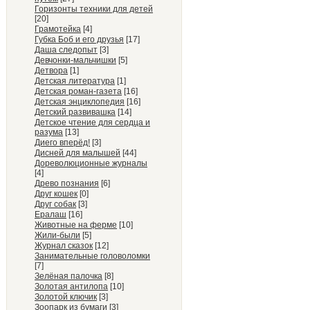
Горизонты техники для детей
[20]
Грамотейка
[4]
Губка Боб и его друзья
[17]
Даша следопыт
[3]
Девчонки-мальчишки
[5]
Детвора
[1]
Детская литература
[1]
Детская роман-газета
[16]
Детская энциклопедия
[16]
Детский развивашка
[14]
Детское чтение для сердца и
разума
[13]
Диего вперёд!
[3]
Дисней для малышей
[44]
Дореволюционные журналы
[4]
Древо познания
[6]
Друг кошек
[0]
Друг собак
[3]
Ералаш
[16]
Животные на ферме
[10]
Жили-были
[5]
Журнал сказок
[12]
Занимательные головоломки
[7]
Зелёная палочка
[8]
Золотая антилопа
[10]
Золотой ключик
[3]
Зоопарк из бумаги
[3]