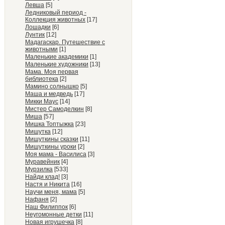
Левша
[5]
Ледниковый период -
Коллекция животных
[17]
Лошадки
[6]
Лунтик
[12]
Мадагаскар. Путешествие с
животными
[1]
Маленькие академики
[1]
Маленькие художники
[13]
Мама. Моя первая
библиотека
[2]
Мамино солнышко
[5]
Маша и медведь
[17]
Микки Маус
[14]
Мистер Самоделкин
[8]
Миша
[57]
Мишка Топтыжка
[23]
Мишутка
[12]
Мишуткины сказки
[11]
Мишуткины уроки
[2]
Моя мама - Василиса
[3]
Муравейник
[4]
Мурзилка
[533]
Найди клад!
[3]
Настя и Никита
[16]
Научи меня, мама
[5]
Нафаня
[2]
Наш Филиппок
[6]
Неугомонные детки
[11]
Новая игрушечка
[8]