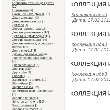
КОЛЛЕКЦИЯ И
Горизонты техники для детей
[20]
Грамотейка
[4]
Коллекция идей
Губка Боб и его друзья
[17]
Даша следопыт
[3]
|
Дата:
17.02.201
Девчонки-мальчишки
[5]
Детвора
[1]
Детская литература
[1]
Детская роман-газета
[16]
КОЛЛЕКЦИЯ И
Детская энциклопедия
[16]
Детский развивашка
[14]
Детское чтение для сердца и
Коллекция идей
разума
[13]
|
Дата:
17.02.201
Диего вперёд!
[3]
Дисней для малышей
[44]
Дореволюционные журналы
[4]
КОЛЛЕКЦИЯ И
Древо познания
[6]
Друг кошек
[0]
Друг собак
[3]
Коллекция идей
Ералаш
[16]
|
Дата:
17.02.201
Животные на ферме
[10]
Жили-были
[5]
Журнал сказок
[12]
Занимательные головоломки
КОЛЛЕКЦИЯ И
[7]
Зелёная палочка
[8]
Золотая антилопа
[10]
Золотой ключик
[3]
Зоопарк из бумаги
[3]