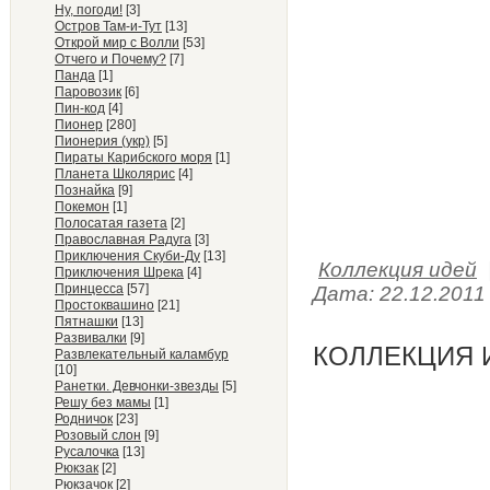
Ну, погоди!
[3]
Остров Там-и-Тут
[13]
Открой мир с Волли
[53]
Отчего и Почему?
[7]
Панда
[1]
Паровозик
[6]
Пин-код
[4]
Пионер
[280]
Пионерия (укр)
[5]
Пираты Карибского моря
[1]
Планета Школярис
[4]
Познайка
[9]
Покемон
[1]
Полосатая газета
[2]
Православная Радуга
[3]
Приключения Скуби-Ду
[13]
Коллекция идей
Приключения Шрека
[4]
Принцесса
[57]
Дата:
22.12.2011
Простоквашино
[21]
Пятнашки
[13]
Развивалки
[9]
КОЛЛЕКЦИЯ И
Развлекательный каламбур
[10]
Ранетки. Девчонки-звезды
[5]
Решу без мамы
[1]
Родничок
[23]
Розовый слон
[9]
Русалочка
[13]
Рюкзак
[2]
Рюкзачок
[2]