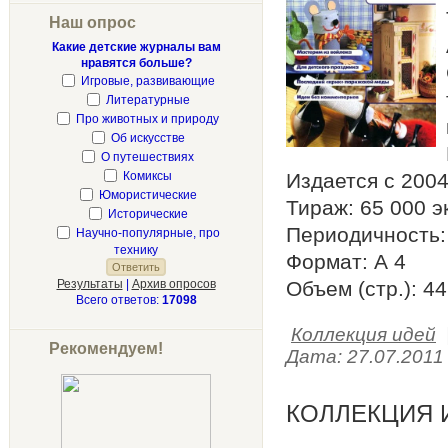
Наш опрос
Какие детские журналы вам
нравятся больше?
Игровые, развивающие
Литературные
Про животных и природу
Об искусстве
О путешествиях
Комиксы
Издается с 2004
Юмористические
Тираж: 65 000 эк
Исторические
Периодичность: 
Научно-популярные, про
технику
Формат: А 4
Результаты
|
Архив опросов
Объем (стр.): 44
Всего ответов:
17098
Коллекция идей
Рекомендуем!
Дата:
27.07.2011
КОЛЛЕКЦИЯ И