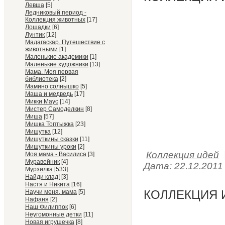
Левша
[5]
Ледниковый период -
Коллекция животных
[17]
Лошадки
[6]
Лунтик
[12]
Мадагаскар. Путешествие с
животными
[1]
Маленькие академики
[1]
Маленькие художники
[13]
Мама. Моя первая
библиотека
[2]
Мамино солнышко
[5]
Маша и медведь
[17]
Микки Маус
[14]
Мистер Самоделкин
[8]
Миша
[57]
Мишка Топтыжка
[23]
Мишутка
[12]
Мишуткины сказки
[11]
Мишуткины уроки
[2]
Коллекция идей
Моя мама - Василиса
[3]
Муравейник
[4]
Дата:
22.12.2011
Мурзилка
[533]
Найди клад!
[3]
Настя и Никита
[16]
КОЛЛЕКЦИЯ И
Научи меня, мама
[5]
Нафаня
[2]
Наш Филиппок
[6]
Неугомонные детки
[11]
Новая игрушечка
[8]