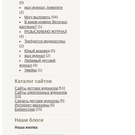
(0)
ищу журнал, помогите
(2)
Могу выложить
(54)
В каком номере Веселых
картинок?
(1)
РАЗЫСКИВАЮ ЖУРНАЛ
(4)
Требуются модераторы
(2)
Юный краевед
(0)
ищу журнал
(2)
Любимый детский
журнал
(4)
Умейка
(1)
Каталог сайтов
Сайты детских журналов
[51]
Сайты электронных журналов
[10]
Скачать детские журналы
[5]
Интернет-магазины
[5]
Библиотеки
[15]
Наши блоги
Наша кнопка