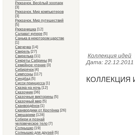
Рюкзачок. Весёлый зоопарк
[3]
Рюкзачок. Мир компьютеров
[3]
Рюкзачок. Мир путешествий
[5]
Рюкзачишка
[12]
Салават купере
[5]
Санька в некотором царстве
[1]
Свечечка
[14]
Свирель
[27]
Коллекция идей
Свирелька
[11]
Секреты Сабрины
[8]
Дата:
22.12.2011
Семейное чтение
[3]
Сибирячок
[4]
Симпсоны
[117]
КОЛЛЕКЦИЯ И
Синдбад
[5]
Сисси принцесса
[1]
Сказка на ночь
[12]
Сказочник
[36]
Сказочные викторины
[5]
Сказочный мир
[5]
Сканвордёнок
[1]
Сканвордики от Кротёнка
[26]
Смешарики
[128]
Собери и познай
человеческое тело
[7]
Солнышко
[19]
Солнышко для друзей
[5]