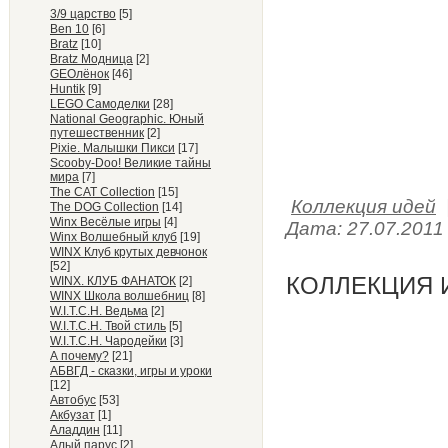
3/9 царство
[5]
Ben 10
[6]
Bratz
[10]
Bratz Модница
[2]
GEOлёнок
[46]
Huntik
[9]
LEGO Самоделки
[28]
National Geographic. Юный
путешественник
[2]
Pixie. Малышки Пикси
[17]
Scooby-Doo! Великие тайны
мира
[7]
The CAT Collection
[15]
Коллекция идей
The DOG Collection
[14]
Winx Весёлые игры
[4]
Дата:
27.07.2011
Winx Волшебный клуб
[19]
WINX Клуб крутых девчонок
[52]
КОЛЛЕКЦИЯ И
WINX. КЛУБ ФАНАТОК
[2]
WINX Школа волшебниц
[8]
W.I.T.C.H. Ведьма
[2]
W.I.T.C.H. Твой стиль
[5]
W.I.T.C.H. Чародейки
[3]
А почему?
[21]
АБВГД - сказки, игры и уроки
[12]
Автобус
[53]
Акбузат
[1]
Аладдин
[11]
Алый парус
[2]