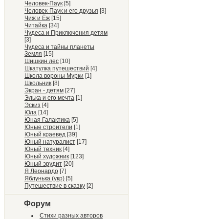
Человек-Паук
[5]
Человек-Паук и его друзья
[3]
Чиж и Ёж
[15]
Читайка
[34]
Чудеса и Приключения детям
[3]
Чудеса и тайны планеты
Земля
[15]
Шишкин лес
[10]
Шкатулка путешествий
[4]
Школа вороны Мурки
[1]
Школьник
[8]
Экран - детям
[27]
Элька и его мечта
[1]
Эскиз
[4]
Юла
[14]
Юная Галактика
[5]
Юные строители
[1]
Юный краевед
[39]
Юный натуралист
[17]
Юный техник
[4]
Юный художник
[123]
Юный эрудит
[20]
Я Леонардо
[7]
Яблунька (укр)
[5]
Путешествие в сказку
[2]
Форум
Стихи разных авторов