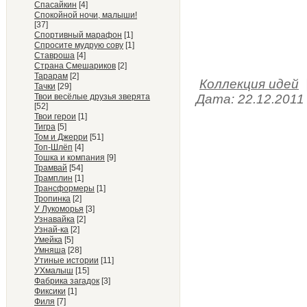
Спасайкин
[4]
Спокойной ночи, малыши!
[37]
Спортивный марафон
[1]
Спросите мудрую сову
[1]
Ставроша
[4]
Страна Смешариков
[2]
Тарарам
[2]
Коллекция идей
Тачки
[29]
Твои весёлые друзья зверята
Дата:
22.12.2011
[52]
Твои герои
[1]
Тигра
[5]
Том и Джерри
[51]
Топ-Шлёп
[4]
Тошка и компания
[9]
Трамвай
[54]
Трамплин
[1]
Трансформеры
[1]
Тропинка
[2]
У Лукоморья
[3]
Узнавайка
[2]
Узнай-ка
[2]
Умейка
[5]
Умняша
[28]
Утиные истории
[11]
УХмалыш
[15]
Фабрика загадок
[3]
Фиксики
[1]
Филя
[7]