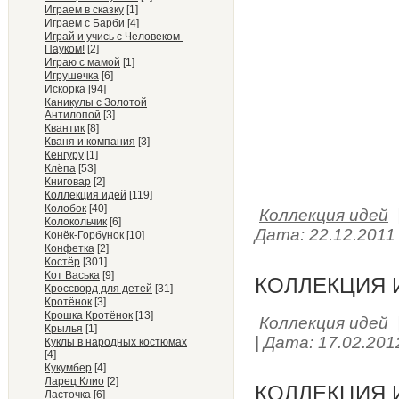
Играем в сказку
[1]
Играем с Барби
[4]
Играй и учись с Человеком-
Пауком!
[2]
Играю с мамой
[1]
Игрушечка
[6]
Искорка
[94]
Каникулы с Золотой
Антилопой
[3]
Квантик
[8]
Кваня и компания
[3]
Кенгуру
[1]
Клёпа
[53]
Книговар
[2]
Коллекция идей
[119]
Колобок
[40]
Коллекция идей
Колокольчик
[6]
Дата:
22.12.2011
Конёк-Горбунок
[10]
Конфетка
[2]
Костёр
[301]
Кот Васька
[9]
КОЛЛЕКЦИЯ И
Кроссворд для детей
[31]
Кротёнок
[3]
Крошка Кротёнок
[13]
Коллекция идей
Крылья
[1]
|
Дата:
17.02.201
Куклы в народных костюмах
[4]
Кукумбер
[4]
Ларец Клио
[2]
КОЛЛЕКЦИЯ И
Ласточка
[6]