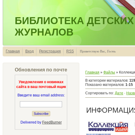
БИБЛИОТЕКА ДЕТСКИХ
ЖУРНАЛОВ
Главная
Вход
Регистрация
RSS
Приветствую Вас
,
Гость
Обновления по почте
Главная
»
Файлы
» Коллекци
В категории материалов
:
11
Уведомления о новинках
Показано материалов
:
1-15
сайта в ваш почтовый ящик
Сортировать по
:
Дате
·
Назв
Введите ваш email address:
ИНФОРМАЦИЯ
Delivered by
FeedBurner