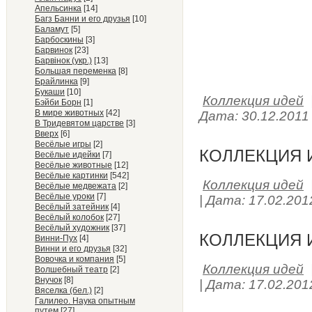
Апельсинка
[14]
Багз Банни и его друзья
[10]
Баламут
[5]
Барбоскины
[3]
Барвинок
[23]
Барвiнок (укр.)
[13]
Большая переменка
[8]
Брайлинка
[9]
Букаши
[10]
Коллекция идей
Бэйби Борн
[1]
В мире животных
[42]
Дата:
30.12.2011
В Тридевятом царстве
[3]
Вверх
[6]
Весёлые игры
[2]
КОЛЛЕКЦИЯ И
Весёлые идейки
[7]
Весёлые животные
[12]
Весёлые картинки
[542]
Коллекция идей
Весёлые медвежата
[2]
Весёлые уроки
[7]
|
Дата:
17.02.201
Весёлый затейник
[4]
Весёлый колобок
[27]
Весёлый художник
[37]
КОЛЛЕКЦИЯ И
Винни-Пух
[4]
Винни и его друзья
[32]
Вовочка и компания
[5]
Коллекция идей
Волшебный театр
[2]
Внучок
[8]
|
Дата:
17.02.201
Вяселка (бел.)
[2]
Галилео. Наука опытным
путем
[27]