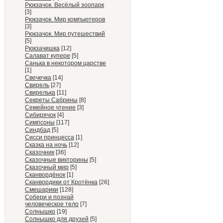
Рюкзачок. Весёлый зоопарк
[3]
Рюкзачок. Мир компьютеров
[3]
Рюкзачок. Мир путешествий
[5]
Рюкзачишка
[12]
Салават купере
[5]
Санька в некотором царстве
[1]
Свечечка
[14]
Свирель
[27]
Свирелька
[11]
Секреты Сабрины
[8]
Семейное чтение
[3]
Сибирячок
[4]
Симпсоны
[117]
Синдбад
[5]
Сисси принцесса
[1]
Сказка на ночь
[12]
Сказочник
[36]
Сказочные викторины
[5]
Сказочный мир
[5]
Сканвордёнок
[1]
Сканвордики от Кротёнка
[26]
Смешарики
[128]
Собери и познай
человеческое тело
[7]
Солнышко
[19]
Солнышко для друзей
[5]