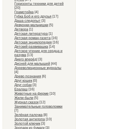
Горизонты техники для детей
[20]
Грамотейка
[4]
Губка Боб и его друзья
[17]
Даша следопыт
[3]
Девчонки-мальчишки
[5]
Детвора
[1]
Детская литература
[1]
Детская роман-газета
[16]
Детская энциклопедия
[16]
Детский развивашка
[14]
Детское чтение для сердца и
разума
[13]
Диего вперёд!
[3]
Дисней для малышей
[44]
Дореволюционные журналы
[4]
Древо познания
[6]
Друг кошек
[0]
Друг собак
[3]
Ералаш
[16]
Животные на ферме
[10]
Жили-были
[5]
Журнал сказок
[12]
Занимательные головоломки
[7]
Зелёная палочка
[8]
Золотая антилопа
[10]
Золотой ключик
[3]
Зоопарк из бумаги
[3]