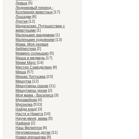
Левша
[5]
Ледниковый период -
Коллекция животных
[17]
Лошадки
[6]
Лунтик
[12]
Мадагаскар. Путешествие с
животными
[1]
Маленькие академики
[1]
Маленькие художники
[13]
Мама. Моя первая
библиотека
[2]
Мамино солнышко
[5]
Маша и медведь
[17]
Микки Маус
[14]
Мистер Самоделкин
[8]
Миша
[57]
Мишка Топтыжка
[23]
Мишутка
[12]
Мишуткины сказки
[11]
Мишуткины уроки
[2]
Моя мама - Василиса
[3]
Муравейник
[4]
Мурзилка
[533]
Найди клад!
[3]
Настя и Никита
[16]
Научи меня, мама
[5]
Нафаня
[2]
Наш Филиппок
[6]
Неугомонные детки
[11]
Новая игрушечка
[8]