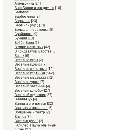
Апельсинка
[14]
Багз Банни и его друзья
[10]
Баламут
[5]
Барбоскины
[3]
Барвинок
[23]
Барвiнок (укр.)
[13]
Большая переменка
[8]
Брайлинка
[9]
Букаши
[10]
Бэйби Борн
[1]
В мире животных
[42]
В Тридевятом царстве
[3]
Вверх
[6]
Весёлые игры
[2]
Весёлые идейки
[7]
Весёлые животные
[12]
Весёлые картинки
[542]
Весёлые медвежата
[2]
Весёлые уроки
[7]
Весёлый затейник
[4]
Весёлый колобок
[27]
Весёлый художник
[37]
Винни-Пух
[4]
Винни и его друзья
[32]
Вовочка и компания
[5]
Волшебный театр
[2]
Внучок
[8]
Вяселка (бел.)
[2]
Галилео. Наука опытным
путем
[27]