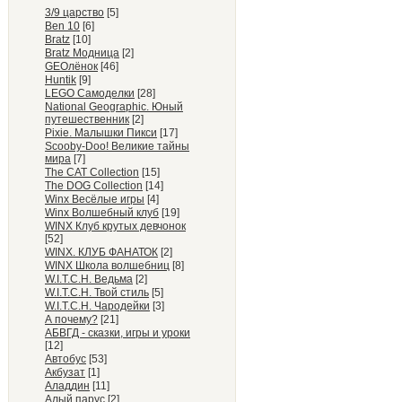
3/9 царство
[5]
Ben 10
[6]
Bratz
[10]
Bratz Модница
[2]
GEOлёнок
[46]
Huntik
[9]
LEGO Самоделки
[28]
National Geographic. Юный
путешественник
[2]
Pixie. Малышки Пикси
[17]
Scooby-Doo! Великие тайны
мира
[7]
The CAT Collection
[15]
The DOG Collection
[14]
Winx Весёлые игры
[4]
Winx Волшебный клуб
[19]
WINX Клуб крутых девчонок
[52]
WINX. КЛУБ ФАНАТОК
[2]
WINX Школа волшебниц
[8]
W.I.T.C.H. Ведьма
[2]
W.I.T.C.H. Твой стиль
[5]
W.I.T.C.H. Чародейки
[3]
А почему?
[21]
АБВГД - сказки, игры и уроки
[12]
Автобус
[53]
Акбузат
[1]
Аладдин
[11]
Алый парус
[2]