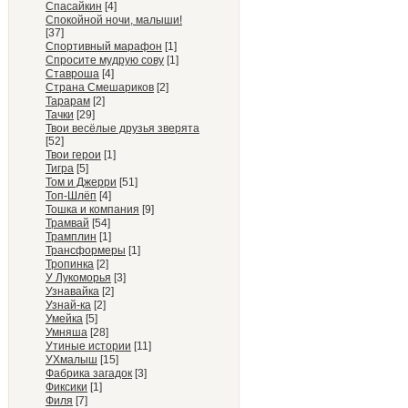
Спасайкин
[4]
Спокойной ночи, малыши!
[37]
Спортивный марафон
[1]
Спросите мудрую сову
[1]
Ставроша
[4]
Страна Смешариков
[2]
Тарарам
[2]
Тачки
[29]
Твои весёлые друзья зверята
[52]
Твои герои
[1]
Тигра
[5]
Том и Джерри
[51]
Топ-Шлёп
[4]
Тошка и компания
[9]
Трамвай
[54]
Трамплин
[1]
Трансформеры
[1]
Тропинка
[2]
У Лукоморья
[3]
Узнавайка
[2]
Узнай-ка
[2]
Умейка
[5]
Умняша
[28]
Утиные истории
[11]
УХмалыш
[15]
Фабрика загадок
[3]
Фиксики
[1]
Филя
[7]