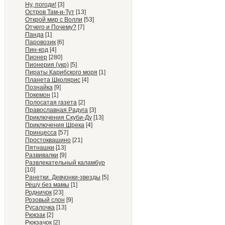
Ну, погоди!
[3]
Остров Там-и-Тут
[13]
Открой мир с Волли
[53]
Отчего и Почему?
[7]
Панда
[1]
Паровозик
[6]
Пин-код
[4]
Пионер
[280]
Пионерия (укр)
[5]
Пираты Карибского моря
[1]
Планета Школярис
[4]
Познайка
[9]
Покемон
[1]
Полосатая газета
[2]
Православная Радуга
[3]
Приключения Скуби-Ду
[13]
Приключения Шрека
[4]
Принцесса
[57]
Простоквашино
[21]
Пятнашки
[13]
Развивалки
[9]
Развлекательный каламбур
[10]
Ранетки. Девчонки-звезды
[5]
Решу без мамы
[1]
Родничок
[23]
Розовый слон
[9]
Русалочка
[13]
Рюкзак
[2]
Рюкзачок
[2]