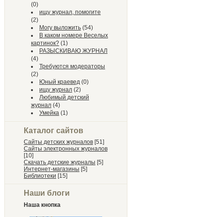
(0)
ищу журнал, помогите
(2)
Могу выложить
(54)
В каком номере Веселых
картинок?
(1)
РАЗЫСКИВАЮ ЖУРНАЛ
(4)
Требуются модераторы
(2)
Юный краевед
(0)
ищу журнал
(2)
Любимый детский
журнал
(4)
Умейка
(1)
Каталог сайтов
Сайты детских журналов
[51]
Сайты электронных журналов
[10]
Скачать детские журналы
[5]
Интернет-магазины
[5]
Библиотеки
[15]
Наши блоги
Наша кнопка