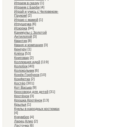
Играем в сказку
[1]
Играем с Барби
[4]
Играй и учись с Человеком-
Пауком!
[2]
Играю с мамой
[1]
Игрушечка
[6]
Искорка
[94]
Каникулы с Золотой
Антилопой
[3]
Квантик
[8]
Кваня и компания
[3]
Кенгуру
[1]
Клёпа
[53]
Книговар
[2]
Коллекция идей
[119]
Колобок
[40]
Колокольчик
[6]
Конёк-Горбунок
[10]
Конфетка
[2]
Костёр
[301]
Кот Васька
[9]
Кроссворд для детей
[31]
Кротёнок
[3]
Крошка Кротёнок
[13]
Крылья
[1]
Куклы в народных костюмах
[4]
Кукумбер
[4]
Ларец Клио
[2]
Ласточка
[6]