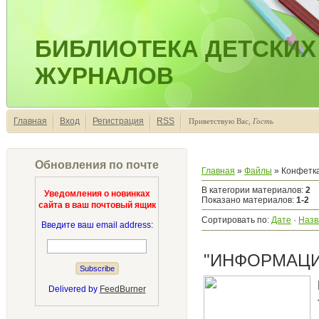
БИБЛИОТЕКА ДЕТСКИХ
ЖУРНАЛОВ
Главная
Вход
Регистрация
RSS
Приветствую Вас
,
Гость
Обновления по почте
Главная
»
Файлы
» Конфетк
В категории материалов
:
2
Уведомления о новинках
Показано материалов
:
1-2
сайта в ваш почтовый ящик
Сортировать по
:
Дате
·
Назв
Введите ваш email address:
"ИНФОРМАЦИ
Delivered by
FeedBurner