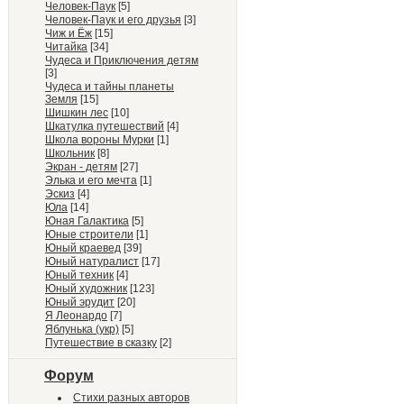
Человек-Паук
[5]
Человек-Паук и его друзья
[3]
Чиж и Ёж
[15]
Читайка
[34]
Чудеса и Приключения детям
[3]
Чудеса и тайны планеты
Земля
[15]
Шишкин лес
[10]
Шкатулка путешествий
[4]
Школа вороны Мурки
[1]
Школьник
[8]
Экран - детям
[27]
Элька и его мечта
[1]
Эскиз
[4]
Юла
[14]
Юная Галактика
[5]
Юные строители
[1]
Юный краевед
[39]
Юный натуралист
[17]
Юный техник
[4]
Юный художник
[123]
Юный эрудит
[20]
Я Леонардо
[7]
Яблунька (укр)
[5]
Путешествие в сказку
[2]
Форум
Стихи разных авторов