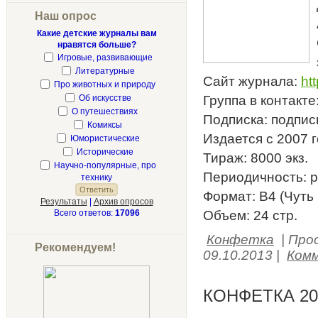
Наш опрос
Какие детские журналы вам
нравятся больше?
Игровые, развивающие
Литературные
Сайт журнала:
ht
Про животных и природу
Группа в контакте
Об искусстве
О путешествиях
Подписка: подпис
Комиксы
Издается с 2007 г
Юмористические
Исторические
Тираж: 8000 экз.
Научно-популярные, про
Периодичность: р
технику
Формат: В4 (Чуть 
Результаты
|
Архив опросов
Объем: 24 стр.
Всего ответов:
17096
Конфетка
|
Про
Рекомендуем!
09.10.2013
|
Комм
КОНФЕТКА 20