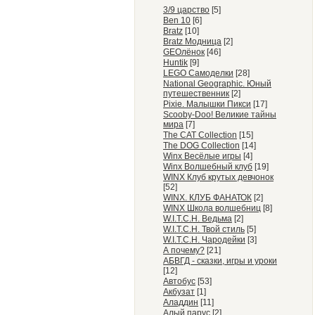
3/9 царство
[5]
Ben 10
[6]
Bratz
[10]
Bratz Модница
[2]
GEOлёнок
[46]
Huntik
[9]
LEGO Самоделки
[28]
National Geographic. Юный
путешественник
[2]
Pixie. Малышки Пикси
[17]
Scooby-Doo! Великие тайны
мира
[7]
The CAT Collection
[15]
The DOG Collection
[14]
Winx Весёлые игры
[4]
Winx Волшебный клуб
[19]
WINX Клуб крутых девчонок
[52]
WINX. КЛУБ ФАНАТОК
[2]
WINX Школа волшебниц
[8]
W.I.T.C.H. Ведьма
[2]
W.I.T.C.H. Твой стиль
[5]
W.I.T.C.H. Чародейки
[3]
А почему?
[21]
АБВГД - сказки, игры и уроки
[12]
Автобус
[53]
Акбузат
[1]
Аладдин
[11]
Алый парус
[2]