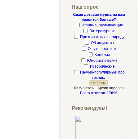
Наш опрос
Какие детские журналы вам
нравятся больше?
Игровые, развивающие
Литературные
Про животных и природу
Об искусстве
О путешествиях
Комиксы
Юмористические
Исторические
Научно-популярные, про
технику
Результаты
|
Архив опросов
Всего ответов:
17096
Рекомендуем!