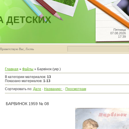
А ДЕТСКИХ
Пятница
07.08.2026
17:39
Приветствую Вас
,
Гость
Главная
»
Файлы
» Барвiнок (укр.)
В категории материалов
:
13
Показано материалов
:
1-13
Сортировать по
:
Дате
·
Названию
·
Просмотрам
БАРВИНОК 1959 № 08