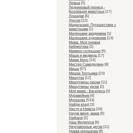
Левша
[5]
Ледниковый период -
Коллекция животных
[17]
Лошадки
[6]
Лунтик
[12]
Мадагаскар. Путешествие с
животными
[1]
Маленькие академики
[1]
Маленькие художники
[13]
Мама. Моя первая
библиотека
[2]
Мамино солнышко
[5]
Маша и медведь
[17]
Микки Маус
[14]
Мистер Самоделкин
[8]
Миша
[57]
Мишка Топтыжка
[23]
Мишутка
[12]
Мишуткины сказки
[11]
Мишуткины уроки
[2]
Моя мама - Василиса
[3]
Муравейник
[4]
Мурзилка
[533]
Найди клад!
[3]
Настя и Никита
[16]
Научи меня, мама
[5]
Нафаня
[2]
Наш Филиппок
[6]
Неугомонные детки
[11]
Новая игрушечка
[8]