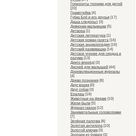
Горизонты техники для детей
[20]
Грамотейка
[4]
Губка Боб и его друзья
[17]
Даша следопыт
[3]
Девчонки-мальчишки
[5]
Детвора
[1]
Детская литература
[1]
Детская роман-газета
[16]
Детская энциклопедия
[16]
Детский развивашка
[14]
Детское чтение для сердца и
разума
[13]
Диего вперёд!
[3]
Дисней для малышей
[44]
Дореволюционные журналы
[4]
Древо познания
[6]
Друг кошек
[0]
Друг собак
[3]
Ералаш
[16]
Животные на ферме
[10]
Жили-были
[5]
Журнал сказок
[12]
Занимательные головоломки
[7]
Зелёная палочка
[8]
Золотая антилопа
[10]
Золотой ключик
[3]
Зоопарк из бумаги
[3]