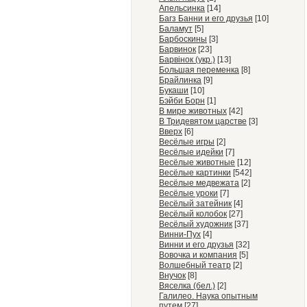
Апельсинка
[14]
Багз Банни и его друзья
[10]
Баламут
[5]
Барбоскины
[3]
Барвинок
[23]
Барвiнок (укр.)
[13]
Большая переменка
[8]
Брайлинка
[9]
Букаши
[10]
Бэйби Борн
[1]
В мире животных
[42]
В Тридевятом царстве
[3]
Вверх
[6]
Весёлые игры
[2]
Весёлые идейки
[7]
Весёлые животные
[12]
Весёлые картинки
[542]
Весёлые медвежата
[2]
Весёлые уроки
[7]
Весёлый затейник
[4]
Весёлый колобок
[27]
Весёлый художник
[37]
Винни-Пух
[4]
Винни и его друзья
[32]
Вовочка и компания
[5]
Волшебный театр
[2]
Внучок
[8]
Вяселка (бел.)
[2]
Галилео. Наука опытным
путем
[27]