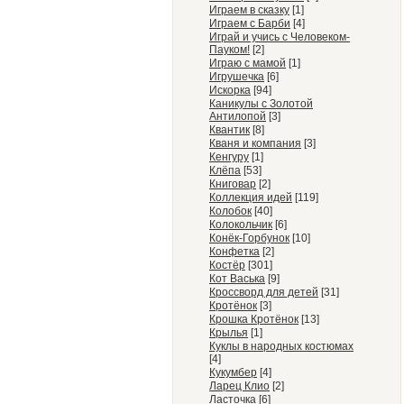
Играем в сказку
[1]
Играем с Барби
[4]
Играй и учись с Человеком-
Пауком!
[2]
Играю с мамой
[1]
Игрушечка
[6]
Искорка
[94]
Каникулы с Золотой
Антилопой
[3]
Квантик
[8]
Кваня и компания
[3]
Кенгуру
[1]
Клёпа
[53]
Книговар
[2]
Коллекция идей
[119]
Колобок
[40]
Колокольчик
[6]
Конёк-Горбунок
[10]
Конфетка
[2]
Костёр
[301]
Кот Васька
[9]
Кроссворд для детей
[31]
Кротёнок
[3]
Крошка Кротёнок
[13]
Крылья
[1]
Куклы в народных костюмах
[4]
Кукумбер
[4]
Ларец Клио
[2]
Ласточка
[6]