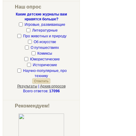
Наш опрос
Какие детские журналы вам
нравятся больше?
Игровые, развивающие
Литературные
Про животных и природу
Об искусстве
О путешествиях
Комиксы
Юмористические
Исторические
Научно-популярные, про
технику
Результаты
|
Архив опросов
Всего ответов:
17096
Рекомендуем!