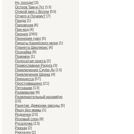
Ну, погоди!
[3]
Остров Там-и-Тут
[13]
Открой мир с Волли
[53]
Отчего и Почему?
[7]
Панда
[1]
Паровозик
[6]
Пин-код
[4]
Пионер
[280]
Пионерия (укр)
[5]
Пираты Карибского моря
[1]
Планета Школярис
[4]
Познайка
[9]
Покемон
[1]
Полосатая газета
[2]
Православная Радуга
[3]
Приключения Скуби-Ду
[13]
Приключения Шрека
[4]
Принцесса
[57]
Простоквашино
[21]
Пятнашки
[13]
Развивалки
[9]
Развлекательный каламбур
[10]
Ранетки. Девчонки-звезды
[5]
Решу без мамы
[1]
Родничок
[23]
Розовый слон
[9]
Русалочка
[13]
Рюкзак
[2]
Рюкзачок
[2]