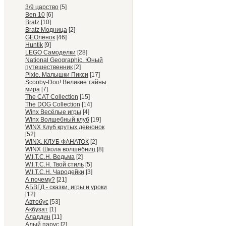
3/9 царство
[5]
Ben 10
[6]
Bratz
[10]
Bratz Модница
[2]
GEOлёнок
[46]
Huntik
[9]
LEGO Самоделки
[28]
National Geographic. Юный
путешественник
[2]
Pixie. Малышки Пикси
[17]
Scooby-Doo! Великие тайны
мира
[7]
The CAT Collection
[15]
The DOG Collection
[14]
Winx Весёлые игры
[4]
Winx Волшебный клуб
[19]
WINX Клуб крутых девчонок
[52]
WINX. КЛУБ ФАНАТОК
[2]
WINX Школа волшебниц
[8]
W.I.T.C.H. Ведьма
[2]
W.I.T.C.H. Твой стиль
[5]
W.I.T.C.H. Чародейки
[3]
А почему?
[21]
АБВГД - сказки, игры и уроки
[12]
Автобус
[53]
Акбузат
[1]
Аладдин
[11]
Алый парус
[2]