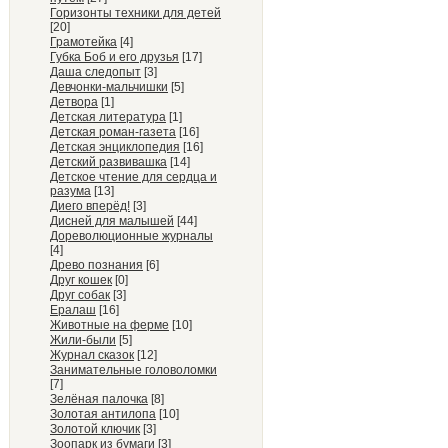
Горизонты техники для детей
[20]
Грамотейка
[4]
Губка Боб и его друзья
[17]
Даша следопыт
[3]
Девчонки-мальчишки
[5]
Детвора
[1]
Детская литература
[1]
Детская роман-газета
[16]
Детская энциклопедия
[16]
Детский развивашка
[14]
Детское чтение для сердца и
разума
[13]
Диего вперёд!
[3]
Дисней для малышей
[44]
Дореволюционные журналы
[4]
Древо познания
[6]
Друг кошек
[0]
Друг собак
[3]
Ералаш
[16]
Животные на ферме
[10]
Жили-были
[5]
Журнал сказок
[12]
Занимательные головоломки
[7]
Зелёная палочка
[8]
Золотая антилопа
[10]
Золотой ключик
[3]
Зоопарк из бумаги
[3]