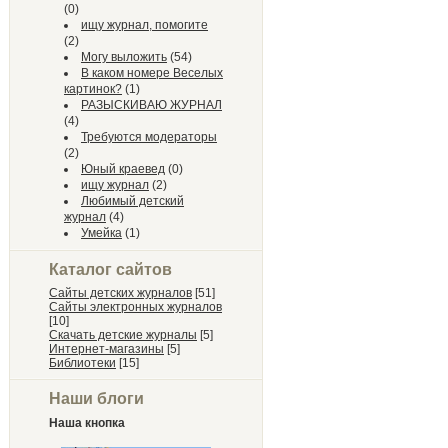
(0)
ищу журнал, помогите
(2)
Могу выложить
(54)
В каком номере Веселых
картинок?
(1)
РАЗЫСКИВАЮ ЖУРНАЛ
(4)
Требуются модераторы
(2)
Юный краевед
(0)
ищу журнал
(2)
Любимый детский
журнал
(4)
Умейка
(1)
Каталог сайтов
Сайты детских журналов
[51]
Сайты электронных журналов
[10]
Скачать детские журналы
[5]
Интернет-магазины
[5]
Библиотеки
[15]
Наши блоги
Наша кнопка