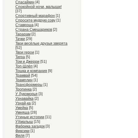
Спасайкин
[4]
Спокойной ночи, малыши!
[37]
Спортивный марафон
[1]
Спросите мудрую сову
[1]
Ставроша
[4]
Страна Смешариков
[2]
Тарарам
[2]
Тачки
[29]
Твои весёлые друзья зверята
[52]
Твои герои
[1]
Тигра
[5]
Том и Джерри
[51]
Топ-Шлёп
[4]
Тошка и компания
[9]
Трамвай
[54]
Трамплин
[1]
Трансформеры
[1]
Тропинка
[2]
У Лукоморья
[3]
Узнавайка
[2]
Узнай-ка
[2]
Умейка
[5]
Умняша
[28]
Утиные истории
[11]
УХмалыш
[15]
Фабрика загадок
[3]
Фиксики
[1]
Филя
[7]