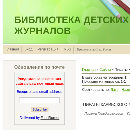
БИБЛИОТЕКА ДЕТСКИХ
ЖУРНАЛОВ
Главная
Вход
Регистрация
RSS
Приветствую Вас
,
Гость
Обновления по почте
Главная
»
Файлы
» Пираты К
В категории материалов
:
1
Уведомления о новинках
Показано материалов
:
1-1
сайта в ваш почтовый ящик
Сортировать по
:
Дате
·
Назв
Введите ваш email address:
ПИРАТЫ КАРИБСКОГО 
Пираты Карибского моря
|
П
Delivered by
FeedBurner