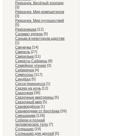
Рюкзачок. Весёлый зоопарк
[3]
Рюкзачок. Мир компьютеров
[3]
Рюкзачок. Мир путешествий
[5]
Рюкзачишка
[12]
Салават купере
[5]
Санька в некотором царстве
[1]
Свечечка
[14]
Свирель
[27]
Свирелька
[11]
Секреты Сабрины
[8]
Семейное чтение
[3]
Сибирячок
[4]
Симпсоны
[117]
Синдбад
[5]
Сисси принцесса
[1]
Сказка на ночь
[12]
Сказочник
[36]
Сказочные викторины
[5]
Сказочный мир
[5]
Сканвордёнок
[1]
Сканвордики от Кротёнка
[26]
Смешарики
[128]
Собери и познай
человеческое тело
[7]
Солнышко
[19]
Солнышко для друзей
[5]