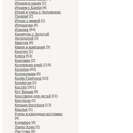
Играем в сказку
[1]
Играем с Барби
[4]
Играй и учись с Человеком-
Пауком!
[2]
Играю с мамой
[1]
Игрушечка
[6]
Искорка
[94]
Каникулы с Золотой
Антилопой
[3]
Квантик
[8]
Кваня и компания
[3]
Кенгуру
[1]
Клёпа
[53]
Книговар
[2]
Коллекция идей
[119]
Колобок
[40]
Колокольчик
[6]
Конёк-Горбунок
[10]
Конфетка
[2]
Костёр
[301]
Кот Васька
[9]
Кроссворд для детей
[31]
Кротёнок
[3]
Крошка Кротёнок
[13]
Крылья
[1]
Куклы в народных костюмах
[4]
Кукумбер
[4]
Ларец Клио
[2]
Ласточка
[6]