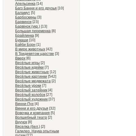
Апельсинка
[14]
Багз Банни и его друзья
[10]
Баламут
[5]
Барбоскины
[3]
Барвинок
[23]
Барвiнок (укр.)
[13]
Большая переменка
[8]
Брайлинка
[9]
Букаши
[10]
Бэйби Борн
[1]
В мире животных
[42]
В Тридевятом царстве
[3]
Вверх
[6]
Весёлые игры
[2]
Весёлые идейки
[7]
Весёлые животные
[12]
Весёлые картинки
[542]
Весёлые медвежата
[2]
Весёлые уроки
[7]
Весёлый затейник
[4]
Весёлый колобок
[27]
Весёлый художник
[37]
Винни-Пух
[4]
Винни и его друзья
[32]
Вовочка и компания
[5]
Волшебный театр
[2]
Внучок
[8]
Вяселка (бел.)
[2]
Галилео. Наука опытным
путем
[27]