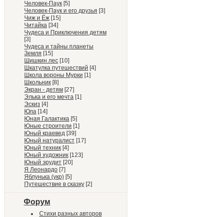
Человек-Паук
[5]
Человек-Паук и его друзья
[3]
Чиж и Ёж
[15]
Читайка
[34]
Чудеса и Приключения детям
[3]
Чудеса и тайны планеты
Земля
[15]
Шишкин лес
[10]
Шкатулка путешествий
[4]
Школа вороны Мурки
[1]
Школьник
[8]
Экран - детям
[27]
Элька и его мечта
[1]
Эскиз
[4]
Юла
[14]
Юная Галактика
[5]
Юные строители
[1]
Юный краевед
[39]
Юный натуралист
[17]
Юный техник
[4]
Юный художник
[123]
Юный эрудит
[20]
Я Леонардо
[7]
Яблунька (укр)
[5]
Путешествие в сказку
[2]
Форум
Стихи разных авторов