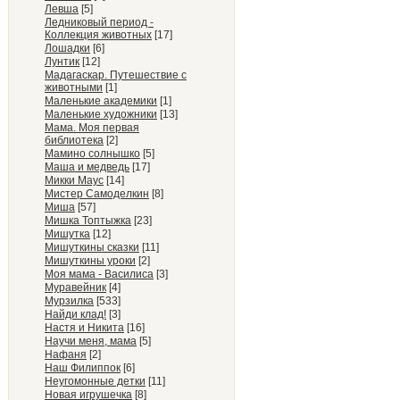
Левша
[5]
Ледниковый период -
Коллекция животных
[17]
Лошадки
[6]
Лунтик
[12]
Мадагаскар. Путешествие с
животными
[1]
Маленькие академики
[1]
Маленькие художники
[13]
Мама. Моя первая
библиотека
[2]
Мамино солнышко
[5]
Маша и медведь
[17]
Микки Маус
[14]
Мистер Самоделкин
[8]
Миша
[57]
Мишка Топтыжка
[23]
Мишутка
[12]
Мишуткины сказки
[11]
Мишуткины уроки
[2]
Моя мама - Василиса
[3]
Муравейник
[4]
Мурзилка
[533]
Найди клад!
[3]
Настя и Никита
[16]
Научи меня, мама
[5]
Нафаня
[2]
Наш Филиппок
[6]
Неугомонные детки
[11]
Новая игрушечка
[8]