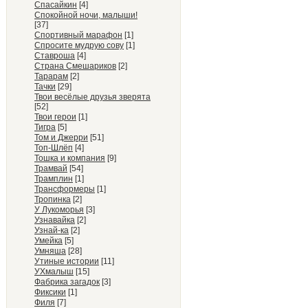
Спасайкин
[4]
Спокойной ночи, малыши!
[37]
Спортивный марафон
[1]
Спросите мудрую сову
[1]
Ставроша
[4]
Страна Смешариков
[2]
Тарарам
[2]
Тачки
[29]
Твои весёлые друзья зверята
[52]
Твои герои
[1]
Тигра
[5]
Том и Джерри
[51]
Топ-Шлёп
[4]
Тошка и компания
[9]
Трамвай
[54]
Трамплин
[1]
Трансформеры
[1]
Тропинка
[2]
У Лукоморья
[3]
Узнавайка
[2]
Узнай-ка
[2]
Умейка
[5]
Умняша
[28]
Утиные истории
[11]
УХмалыш
[15]
Фабрика загадок
[3]
Фиксики
[1]
Филя
[7]