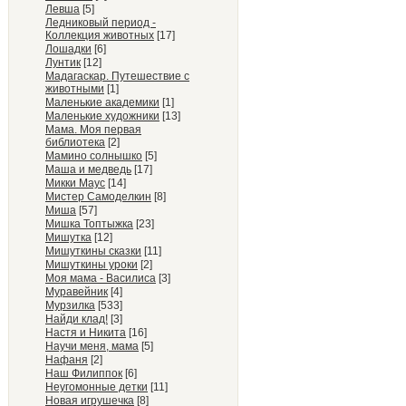
Левша
[5]
Ледниковый период -
Коллекция животных
[17]
Лошадки
[6]
Лунтик
[12]
Мадагаскар. Путешествие с
животными
[1]
Маленькие академики
[1]
Маленькие художники
[13]
Мама. Моя первая
библиотека
[2]
Мамино солнышко
[5]
Маша и медведь
[17]
Микки Маус
[14]
Мистер Самоделкин
[8]
Миша
[57]
Мишка Топтыжка
[23]
Мишутка
[12]
Мишуткины сказки
[11]
Мишуткины уроки
[2]
Моя мама - Василиса
[3]
Муравейник
[4]
Мурзилка
[533]
Найди клад!
[3]
Настя и Никита
[16]
Научи меня, мама
[5]
Нафаня
[2]
Наш Филиппок
[6]
Неугомонные детки
[11]
Новая игрушечка
[8]