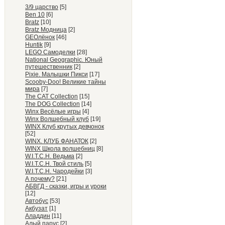
3/9 царство
[5]
Ben 10
[6]
Bratz
[10]
Bratz Модница
[2]
GEOлёнок
[46]
Huntik
[9]
LEGO Самоделки
[28]
National Geographic. Юный
путешественник
[2]
Pixie. Малышки Пикси
[17]
Scooby-Doo! Великие тайны
мира
[7]
The CAT Collection
[15]
The DOG Collection
[14]
Winx Весёлые игры
[4]
Winx Волшебный клуб
[19]
WINX Клуб крутых девчонок
[52]
WINX. КЛУБ ФАНАТОК
[2]
WINX Школа волшебниц
[8]
W.I.T.C.H. Ведьма
[2]
W.I.T.C.H. Твой стиль
[5]
W.I.T.C.H. Чародейки
[3]
А почему?
[21]
АБВГД - сказки, игры и уроки
[12]
Автобус
[53]
Акбузат
[1]
Аладдин
[11]
Алый парус
[2]