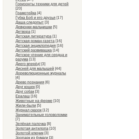
Горизонты техники для детей
[20]
Грамотейка
[4]
Губка Боб и его друзья
[17]
Даша следопыт
[3]
Девчонки-мальчишки
[5]
Детвора
[1]
Детская литература
[1]
Детская роман-газета
[16]
Детская энциклопедия
[16]
Детский развивашка
[14]
Детское чтение для сердца и
разума
[13]
Диего вперёд!
[3]
Дисней для малышей
[44]
Дореволюционные журналы
[4]
Древо познания
[6]
Друг кошек
[0]
Друг собак
[3]
Ералаш
[16]
Животные на ферме
[10]
Жили-были
[5]
Журнал сказок
[12]
Занимательные головоломки
[7]
Зелёная палочка
[8]
Золотая антилопа
[10]
Золотой ключик
[3]
Зоопарк из бумаги
[3]