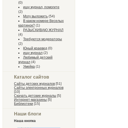
(0)
ищу журнал, помогите
(2)
Могу выложить
(54)
В каком номере Веселых
картинок?
(1)
РАЗЫСКИВАЮ ЖУРНАЛ
(4)
Требуются модераторы
(2)
Юный краевед
(0)
ищу журнал
(2)
Любимый детский
журнал
(4)
Умейка
(1)
Каталог сайтов
Сайты детских журналов
[51]
Сайты электронных журналов
[10]
Скачать детские журналы
[5]
Интернет-магазины
[5]
Библиотеки
[15]
Наши блоги
Наша кнопка