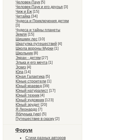
Человек-Паук
[5]
Человек-Паук и его друзья
[3]
Чиж и Ёж
[15]
Читайка
[34]
Чудеса и Приключения детям
[3]
Чудеса и тайны планеты
Земля
[15]
Шишкин лес
[10]
Шкатулка путешествий
[4]
Школа вороны Мурки
[1]
Школьник
[8]
Экран - детям
[27]
Элька и его мечта
[1]
Эскиз
[4]
Юла
[14]
Юная Галактика
[5]
Юные строители
[1]
Юный краевед
[39]
Юный натуралист
[17]
Юный техник
[4]
Юный художник
[123]
Юный эрудит
[20]
Я Леонардо
[7]
Яблунька (укр)
[5]
Путешествие в сказку
[2]
Форум
Стихи разных авторов