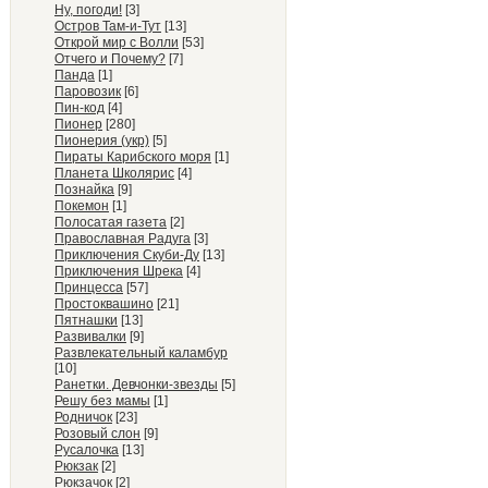
Ну, погоди!
[3]
Остров Там-и-Тут
[13]
Открой мир с Волли
[53]
Отчего и Почему?
[7]
Панда
[1]
Паровозик
[6]
Пин-код
[4]
Пионер
[280]
Пионерия (укр)
[5]
Пираты Карибского моря
[1]
Планета Школярис
[4]
Познайка
[9]
Покемон
[1]
Полосатая газета
[2]
Православная Радуга
[3]
Приключения Скуби-Ду
[13]
Приключения Шрека
[4]
Принцесса
[57]
Простоквашино
[21]
Пятнашки
[13]
Развивалки
[9]
Развлекательный каламбур
[10]
Ранетки. Девчонки-звезды
[5]
Решу без мамы
[1]
Родничок
[23]
Розовый слон
[9]
Русалочка
[13]
Рюкзак
[2]
Рюкзачок
[2]