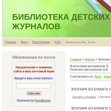
БИБЛИОТЕКА ДЕТСКИХ
ЖУРНАЛОВ
Главная
Вход
Регистрация
RSS
Приветствую Вас
,
Гость
Обновления по почте
Главная
»
Файлы
» Зоопарк 
В категории материалов
:
3
Уведомления о новинках
Показано материалов
:
1-3
сайта в ваш почтовый ящик
Сортировать по
:
Дате
·
Назв
Введите ваш email address:
ЗООПАРК ИЗ БУМАГИ 2
Зоопарк из бумаги
|
Просмот
Delivered by
FeedBurner
ЗООПАРК ИЗ БУМАГИ 2