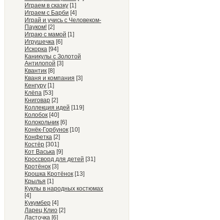
Играем в сказку
[1]
Играем с Барби
[4]
Играй и учись с Человеком-
Пауком!
[2]
Играю с мамой
[1]
Игрушечка
[6]
Искорка
[94]
Каникулы с Золотой
Антилопой
[3]
Квантик
[8]
Кваня и компания
[3]
Кенгуру
[1]
Клёпа
[53]
Книговар
[2]
Коллекция идей
[119]
Колобок
[40]
Колокольчик
[6]
Конёк-Горбунок
[10]
Конфетка
[2]
Костёр
[301]
Кот Васька
[9]
Кроссворд для детей
[31]
Кротёнок
[3]
Крошка Кротёнок
[13]
Крылья
[1]
Куклы в народных костюмах
[4]
Кукумбер
[4]
Ларец Клио
[2]
Ласточка
[6]