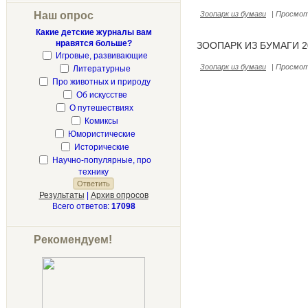
Наш опрос
Зоопарк из бумаги
|
Просмот
Какие детские журналы вам
нравятся больше?
ЗООПАРК ИЗ БУМАГИ 2
Игровые, развивающие
Зоопарк из бумаги
|
Просмот
Литературные
Про животных и природу
Об искусстве
О путешествиях
Комиксы
Юмористические
Исторические
Научно-популярные, про
технику
Результаты
|
Архив опросов
Всего ответов:
17098
Рекомендуем!