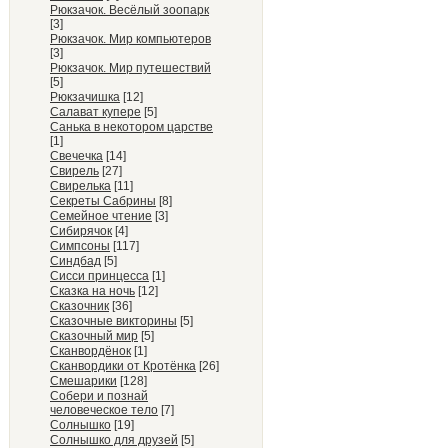
Рюкзачок. Весёлый зоопарк
[3]
Рюкзачок. Мир компьютеров
[3]
Рюкзачок. Мир путешествий
[5]
Рюкзачишка
[12]
Салават купере
[5]
Санька в некотором царстве
[1]
Свечечка
[14]
Свирель
[27]
Свирелька
[11]
Секреты Сабрины
[8]
Семейное чтение
[3]
Сибирячок
[4]
Симпсоны
[117]
Синдбад
[5]
Сисси принцесса
[1]
Сказка на ночь
[12]
Сказочник
[36]
Сказочные викторины
[5]
Сказочный мир
[5]
Сканвордёнок
[1]
Сканвордики от Кротёнка
[26]
Смешарики
[128]
Собери и познай
человеческое тело
[7]
Солнышко
[19]
Солнышко для друзей
[5]