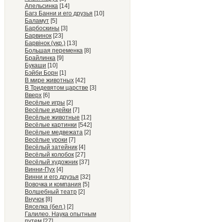
Апельсинка
[14]
Багз Банни и его друзья
[10]
Баламут
[5]
Барбоскины
[3]
Барвинок
[23]
Барвiнок (укр.)
[13]
Большая переменка
[8]
Брайлинка
[9]
Букаши
[10]
Бэйби Борн
[1]
В мире животных
[42]
В Тридевятом царстве
[3]
Вверх
[6]
Весёлые игры
[2]
Весёлые идейки
[7]
Весёлые животные
[12]
Весёлые картинки
[542]
Весёлые медвежата
[2]
Весёлые уроки
[7]
Весёлый затейник
[4]
Весёлый колобок
[27]
Весёлый художник
[37]
Винни-Пух
[4]
Винни и его друзья
[32]
Вовочка и компания
[5]
Волшебный театр
[2]
Внучок
[8]
Вяселка (бел.)
[2]
Галилео. Наука опытным
путем
[27]