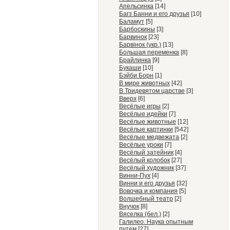
Апельсинка
[14]
Багз Банни и его друзья
[10]
Баламут
[5]
Барбоскины
[3]
Барвинок
[23]
Барвiнок (укр.)
[13]
Большая переменка
[8]
Брайлинка
[9]
Букаши
[10]
Бэйби Борн
[1]
В мире животных
[42]
В Тридевятом царстве
[3]
Вверх
[6]
Весёлые игры
[2]
Весёлые идейки
[7]
Весёлые животные
[12]
Весёлые картинки
[542]
Весёлые медвежата
[2]
Весёлые уроки
[7]
Весёлый затейник
[4]
Весёлый колобок
[27]
Весёлый художник
[37]
Винни-Пух
[4]
Винни и его друзья
[32]
Вовочка и компания
[5]
Волшебный театр
[2]
Внучок
[8]
Вяселка (бел.)
[2]
Галилео. Наука опытным
путем
[27]