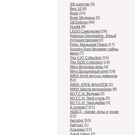
3/9 царство
[5]
Ben 10
[6]
Bratz
[10]
Bratz Модница
[2]
GEOлёнок
[46]
Huntik
[9]
LEGO Самоделки
[28]
National Geographic. Юный
путешественник
[2]
Pixie. Малышки Пикси
[17]
Scooby-Doo! Великие тайны
мира
[7]
The CAT Collection
[15]
The DOG Collection
[14]
Winx Весёлые игры
[4]
Winx Волшебный клуб
[19]
WINX Клуб крутых девчонок
[52]
WINX. КЛУБ ФАНАТОК
[2]
WINX Школа волшебниц
[8]
W.I.T.C.H. Ведьма
[2]
W.I.T.C.H. Твой стиль
[5]
W.I.T.C.H. Чародейки
[3]
А почему?
[21]
АБВГД - сказки, игры и уроки
[12]
Автобус
[53]
Акбузат
[1]
Аладдин
[11]
Алый парус
[2]