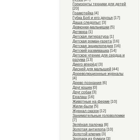
Горизонты техники для детей
[20]
Грамотейка
[4]
Губка Боб и его друзья
[17]
Даша следопыт
[3]
Девчонки-мальчишки
[5]
Детвора
[1]
Детская литература
[1]
Детская роман-газета
[16]
Детская энциклопедия
[16]
Детский развивашка
[14]
Детское чтение для сердца и
разума
[13]
Диего вперёд!
[3]
Дисней для малышей
[44]
Дореволюционные журналы
[4]
Древо познания
[6]
Друг кошек
[0]
Друг собак
[3]
Ералаш
[16]
Животные на ферме
[10]
Жили-были
[5]
Журнал сказок
[12]
Занимательные головоломки
[7]
Зелёная палочка
[8]
Золотая антилопа
[10]
Золотой ключик
[3]
Зоопарк из бумаги
[3]