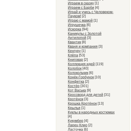
Играем в сказку
[1]
Играем с Барби
[4]
Играй и учись с Человеком-
Пауком!
[2]
Играю с мамой
[1]
Игрушечка
[6]
Искорка
[94]
Каникулы с Золотой
Антилопой
[3]
Квантик
[8]
Кваня и компания
[3]
Кенгуру
[1]
Клёпа
[53]
Книговар
[2]
Коллекция идей
[119]
Колобок
[40]
Колокольчик
[6]
Конёк-Горбунок
[10]
Конфетка
[2]
Костёр
[301]
Кот Васька
[9]
Кроссворд для детей
[31]
Кротёнок
[3]
Крошка Кротёнок
[13]
Крылья
[1]
Куклы в народных костюмах
[4]
Кукумбер
[4]
Ларец Клио
[2]
Ласточка
[6]