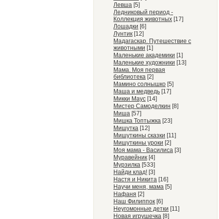
Левша
[5]
Ледниковый период -
Коллекция животных
[17]
Лошадки
[6]
Лунтик
[12]
Мадагаскар. Путешествие с
животными
[1]
Маленькие академики
[1]
Маленькие художники
[13]
Мама. Моя первая
библиотека
[2]
Мамино солнышко
[5]
Маша и медведь
[17]
Микки Маус
[14]
Мистер Самоделкин
[8]
Миша
[57]
Мишка Топтыжка
[23]
Мишутка
[12]
Мишуткины сказки
[11]
Мишуткины уроки
[2]
Моя мама - Василиса
[3]
Муравейник
[4]
Мурзилка
[533]
Найди клад!
[3]
Настя и Никита
[16]
Научи меня, мама
[5]
Нафаня
[2]
Наш Филиппок
[6]
Неугомонные детки
[11]
Новая игрушечка
[8]