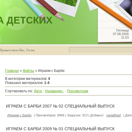
А ДЕТСКИХ
Пятница
07.08.2026
11:03
Приветствую Вас
,
Гость
Главная
»
Файлы
» Играем с Барби
В категории материалов
:
4
Показано материалов
:
1-4
Сортировать по
:
Дате
·
Названию
·
Просмотрам
ИГРАЕМ С БАРБИ 2007 № 02 СПЕЦИАЛЬНЫЙ ВЫПУСК
Играем с Барби
|
Просмотров:
8466
|
Загрузок:
913
|
Добавил:
папаВлад
|
Дат
ИГРАЕМ С БАРБИ 2009 № 01 СПЕЦИАЛЬНЫЙ ВЫПУСК