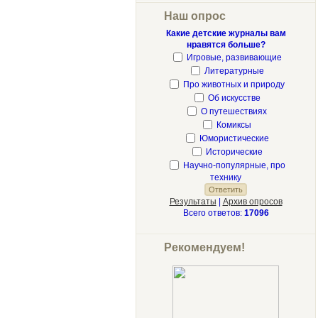
Наш опрос
Какие детские журналы вам
нравятся больше?
Игровые, развивающие
Литературные
Про животных и природу
Об искусстве
О путешествиях
Комиксы
Юмористические
Исторические
Научно-популярные, про
технику
Результаты
|
Архив опросов
Всего ответов:
17096
Рекомендуем!