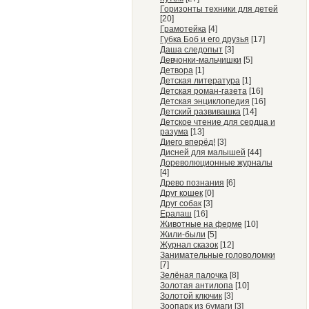
Горизонты техники для детей
[20]
Грамотейка
[4]
Губка Боб и его друзья
[17]
Даша следопыт
[3]
Девчонки-мальчишки
[5]
Детвора
[1]
Детская литература
[1]
Детская роман-газета
[16]
Детская энциклопедия
[16]
Детский развивашка
[14]
Детское чтение для сердца и
разума
[13]
Диего вперёд!
[3]
Дисней для малышей
[44]
Дореволюционные журналы
[4]
Древо познания
[6]
Друг кошек
[0]
Друг собак
[3]
Ералаш
[16]
Животные на ферме
[10]
Жили-были
[5]
Журнал сказок
[12]
Занимательные головоломки
[7]
Зелёная палочка
[8]
Золотая антилопа
[10]
Золотой ключик
[3]
Зоопарк из бумаги
[3]