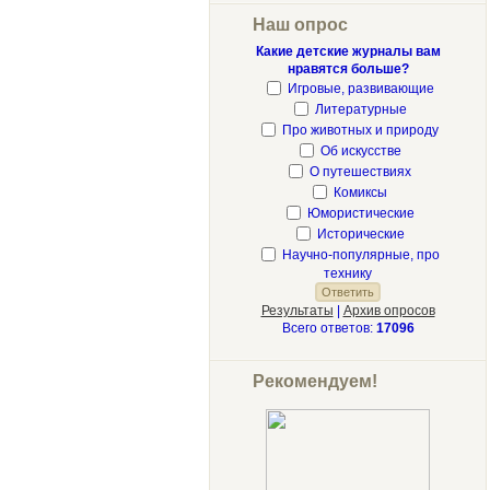
Наш опрос
Какие детские журналы вам
нравятся больше?
Игровые, развивающие
Литературные
Про животных и природу
Об искусстве
О путешествиях
Комиксы
Юмористические
Исторические
Научно-популярные, про
технику
Результаты
|
Архив опросов
Всего ответов:
17096
Рекомендуем!