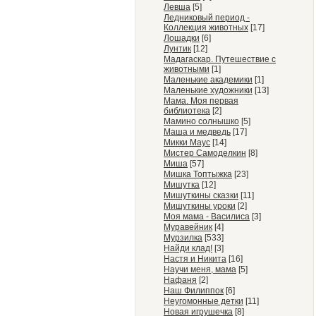
Левша
[5]
Ледниковый период -
Коллекция животных
[17]
Лошадки
[6]
Лунтик
[12]
Мадагаскар. Путешествие с
животными
[1]
Маленькие академики
[1]
Маленькие художники
[13]
Мама. Моя первая
библиотека
[2]
Мамино солнышко
[5]
Маша и медведь
[17]
Микки Маус
[14]
Мистер Самоделкин
[8]
Миша
[57]
Мишка Топтыжка
[23]
Мишутка
[12]
Мишуткины сказки
[11]
Мишуткины уроки
[2]
Моя мама - Василиса
[3]
Муравейник
[4]
Мурзилка
[533]
Найди клад!
[3]
Настя и Никита
[16]
Научи меня, мама
[5]
Нафаня
[2]
Наш Филиппок
[6]
Неугомонные детки
[11]
Новая игрушечка
[8]