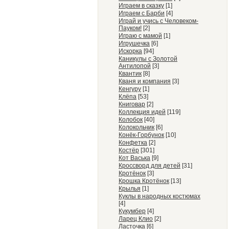
Играем в сказку
[1]
Играем с Барби
[4]
Играй и учись с Человеком-
Пауком!
[2]
Играю с мамой
[1]
Игрушечка
[6]
Искорка
[94]
Каникулы с Золотой
Антилопой
[3]
Квантик
[8]
Кваня и компания
[3]
Кенгуру
[1]
Клёпа
[53]
Книговар
[2]
Коллекция идей
[119]
Колобок
[40]
Колокольчик
[6]
Конёк-Горбунок
[10]
Конфетка
[2]
Костёр
[301]
Кот Васька
[9]
Кроссворд для детей
[31]
Кротёнок
[3]
Крошка Кротёнок
[13]
Крылья
[1]
Куклы в народных костюмах
[4]
Кукумбер
[4]
Ларец Клио
[2]
Ласточка
[6]