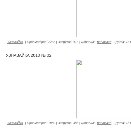
Узнавайка
|
Просмотров:
2265
|
Загрузок:
416
|
Добавил:
папаВлад
|
Дата:
13.
УЗНАВАЙКА 2010 № 02
Узнавайка
|
Просмотров:
1980
|
Загрузок:
385
|
Добавил:
папаВлад
|
Дата:
13.