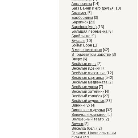
Апельсинка
[14]
Багз Банни и его друзья
[10]
Баламут
[5]
Барбоскины
[3]
Барвинок
[23]
Барвiнок (укр.)
[13]
Большая переменка
[8]
Брайлинка
[9]
Букаши
[10]
Бэйби Борн
[1]
В мире животных
[42]
В Тридевятом царстве
[3]
Вверх
[6]
Весёлые игры
[2]
Весёлые идейки
[7]
Весёлые животные
[12]
Весёлые картинки
[542]
Весёлые медвежата
[2]
Весёлые уроки
[7]
Весёлый затейник
[4]
Весёлый колобок
[27]
Весёлый художник
[37]
Винни-Пух
[4]
Винни и его друзья
[32]
Вовочка и компания
[5]
Волшебный театр
[2]
Внучок
[8]
Вяселка (бел.)
[2]
Галилео. Наука опытным
путем
[27]