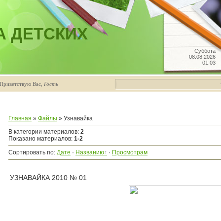
А ДЕТСКИХ
Суббота
08.08.2026
01:03
Приветствую Вас
,
Гость
Главная
»
Файлы
» Узнавайка
В категории материалов
:
2
Показано материалов
:
1-2
Сортировать по
:
Дате
·
Названию
·
Просмотрам
УЗНАВАЙКА 2010 № 01