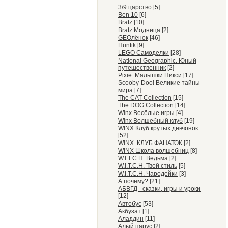
3/9 царство
[5]
Ben 10
[6]
Bratz
[10]
Bratz Модница
[2]
GEOлёнок
[46]
Huntik
[9]
LEGO Самоделки
[28]
National Geographic. Юный
путешественник
[2]
Pixie. Малышки Пикси
[17]
Scooby-Doo! Великие тайны
мира
[7]
The CAT Collection
[15]
The DOG Collection
[14]
Winx Весёлые игры
[4]
Winx Волшебный клуб
[19]
WINX Клуб крутых девчонок
[52]
WINX. КЛУБ ФАНАТОК
[2]
WINX Школа волшебниц
[8]
W.I.T.C.H. Ведьма
[2]
W.I.T.C.H. Твой стиль
[5]
W.I.T.C.H. Чародейки
[3]
А почему?
[21]
АБВГД - сказки, игры и уроки
[12]
Автобус
[53]
Акбузат
[1]
Аладдин
[11]
Алый парус
[2]