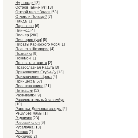
Ну, погоди!
[3]
Остров Там-и-Тут
[13]
Открой мир с Волли
[53]
Отчего и Почему?
[7]
Панда
[1]
Паровозик
[6]
Пин-код
[4]
Пионер
[280]
Пионерия (укр)
[5]
Пираты Карибского моря
[1]
Планета Школярис
[4]
Познайка
[9]
Покемон
[1]
Полосатая газета
[2]
Православная Радуга
[3]
Приключения Скуби-Ду
[13]
Приключения Шрека
[4]
Принцесса
[57]
Простоквашино
[21]
Пятнашки
[13]
Развивалки
[9]
Развлекательный каламбур
[10]
Ранетки. Девчонки-звезды
[5]
Решу без мамы
[1]
Родничок
[23]
Розовый слон
[9]
Русалочка
[13]
Рюкзак
[2]
Рюкзачок
[2]