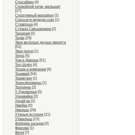
Спасайкин
[4]
Спокойной ночи, малыши!
[37]
Спортивный марафон
[1]
Спросите мудрую сову
[1]
Ставроша
[4]
Страна Смешариков
[2]
Тарарам
[2]
Тачки
[29]
Твои весёлые друзья зверята
[52]
Твои герои
[1]
Тигра
[5]
Том и Джерри
[51]
Топ-Шлёп
[4]
Тошка и компания
[9]
Трамвай
[54]
Трамплин
[1]
Трансформеры
[1]
Тропинка
[2]
У Лукоморья
[3]
Узнавайка
[2]
Узнай-ка
[2]
Умейка
[5]
Умняша
[28]
Утиные истории
[11]
УХмалыш
[15]
Фабрика загадок
[3]
Фиксики
[1]
Филя
[7]