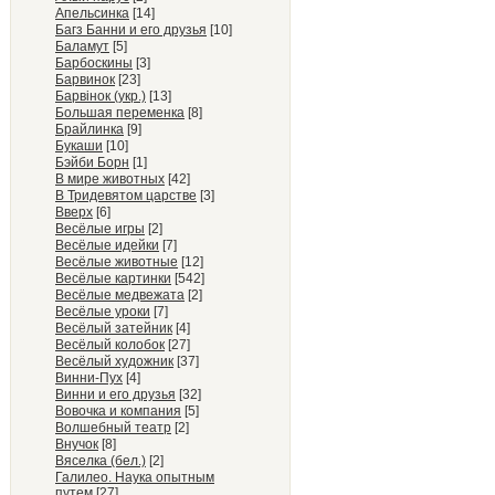
Апельсинка
[14]
Багз Банни и его друзья
[10]
Баламут
[5]
Барбоскины
[3]
Барвинок
[23]
Барвiнок (укр.)
[13]
Большая переменка
[8]
Брайлинка
[9]
Букаши
[10]
Бэйби Борн
[1]
В мире животных
[42]
В Тридевятом царстве
[3]
Вверх
[6]
Весёлые игры
[2]
Весёлые идейки
[7]
Весёлые животные
[12]
Весёлые картинки
[542]
Весёлые медвежата
[2]
Весёлые уроки
[7]
Весёлый затейник
[4]
Весёлый колобок
[27]
Весёлый художник
[37]
Винни-Пух
[4]
Винни и его друзья
[32]
Вовочка и компания
[5]
Волшебный театр
[2]
Внучок
[8]
Вяселка (бел.)
[2]
Галилео. Наука опытным
путем
[27]