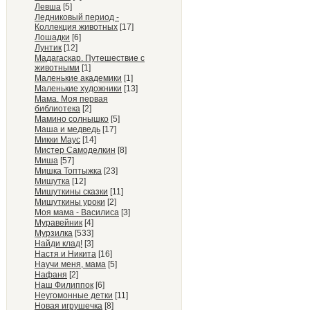
Левша
[5]
Ледниковый период -
Коллекция животных
[17]
Лошадки
[6]
Лунтик
[12]
Мадагаскар. Путешествие с
животными
[1]
Маленькие академики
[1]
Маленькие художники
[13]
Мама. Моя первая
библиотека
[2]
Мамино солнышко
[5]
Маша и медведь
[17]
Микки Маус
[14]
Мистер Самоделкин
[8]
Миша
[57]
Мишка Топтыжка
[23]
Мишутка
[12]
Мишуткины сказки
[11]
Мишуткины уроки
[2]
Моя мама - Василиса
[3]
Муравейник
[4]
Мурзилка
[533]
Найди клад!
[3]
Настя и Никита
[16]
Научи меня, мама
[5]
Нафаня
[2]
Наш Филиппок
[6]
Неугомонные детки
[11]
Новая игрушечка
[8]