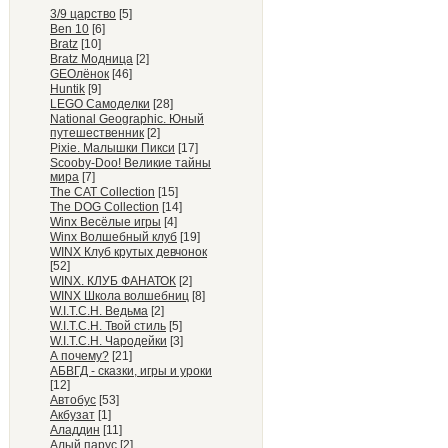
3/9 царство
[5]
Ben 10
[6]
Bratz
[10]
Bratz Модница
[2]
GEOлёнок
[46]
Huntik
[9]
LEGO Самоделки
[28]
National Geographic. Юный
путешественник
[2]
Pixie. Малышки Пикси
[17]
Scooby-Doo! Великие тайны
мира
[7]
The CAT Collection
[15]
The DOG Collection
[14]
Winx Весёлые игры
[4]
Winx Волшебный клуб
[19]
WINX Клуб крутых девчонок
[52]
WINX. КЛУБ ФАНАТОК
[2]
WINX Школа волшебниц
[8]
W.I.T.C.H. Ведьма
[2]
W.I.T.C.H. Твой стиль
[5]
W.I.T.C.H. Чародейки
[3]
А почему?
[21]
АБВГД - сказки, игры и уроки
[12]
Автобус
[53]
Акбузат
[1]
Аладдин
[11]
Алый парус
[2]