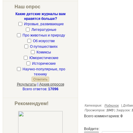
Наш опрос
Какие детские журналы вам
нравятся больше?
Игровые, развивающие
Литературные
Про животных и природу
Об искусстве
О путешествиях
Комиксы
Юмористические
Исторические
Научно-популярные, про
технику
Результаты
|
Архив опросов
Всего ответов:
17096
Рекомендуем!
Категория
:
Родничок
|
Добав
Просмотров
:
1043
|
Загрузок
:
Всего комментариев
:
0
Войдите: