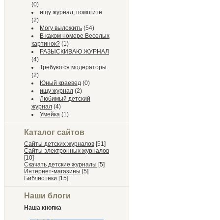
(0)
ищу журнал, помогите
(2)
Могу выложить
(54)
В каком номере Веселых
картинок?
(1)
РАЗЫСКИВАЮ ЖУРНАЛ
(4)
Требуются модераторы
(2)
Юный краевед
(0)
ищу журнал
(2)
Любимый детский
журнал
(4)
Умейка
(1)
Каталог сайтов
Сайты детских журналов
[51]
Сайты электронных журналов
[10]
Скачать детские журналы
[5]
Интернет-магазины
[5]
Библиотеки
[15]
Наши блоги
Наша кнопка