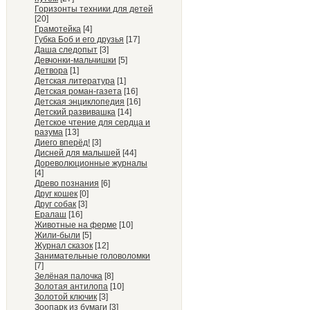
Горизонты техники для детей
[20]
Грамотейка
[4]
Губка Боб и его друзья
[17]
Даша следопыт
[3]
Девчонки-мальчишки
[5]
Детвора
[1]
Детская литература
[1]
Детская роман-газета
[16]
Детская энциклопедия
[16]
Детский развивашка
[14]
Детское чтение для сердца и
разума
[13]
Диего вперёд!
[3]
Дисней для малышей
[44]
Дореволюционные журналы
[4]
Древо познания
[6]
Друг кошек
[0]
Друг собак
[3]
Ералаш
[16]
Животные на ферме
[10]
Жили-были
[5]
Журнал сказок
[12]
Занимательные головоломки
[7]
Зелёная палочка
[8]
Золотая антилопа
[10]
Золотой ключик
[3]
Зоопарк из бумаги
[3]