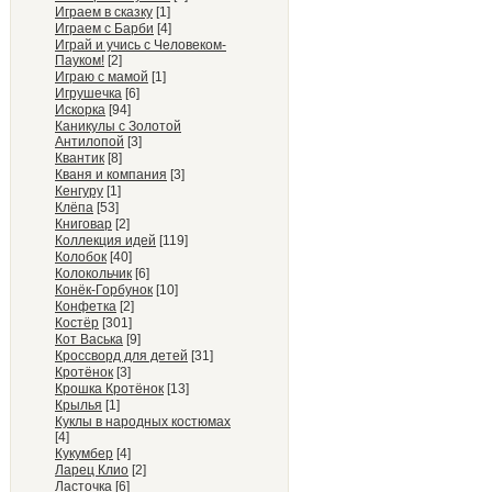
Играем в сказку
[1]
Играем с Барби
[4]
Играй и учись с Человеком-
Пауком!
[2]
Играю с мамой
[1]
Игрушечка
[6]
Искорка
[94]
Каникулы с Золотой
Антилопой
[3]
Квантик
[8]
Кваня и компания
[3]
Кенгуру
[1]
Клёпа
[53]
Книговар
[2]
Коллекция идей
[119]
Колобок
[40]
Колокольчик
[6]
Конёк-Горбунок
[10]
Конфетка
[2]
Костёр
[301]
Кот Васька
[9]
Кроссворд для детей
[31]
Кротёнок
[3]
Крошка Кротёнок
[13]
Крылья
[1]
Куклы в народных костюмах
[4]
Кукумбер
[4]
Ларец Клио
[2]
Ласточка
[6]