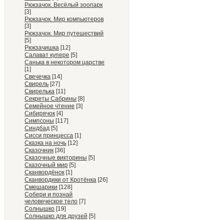
Рюкзачок. Весёлый зоопарк
[3]
Рюкзачок. Мир компьютеров
[3]
Рюкзачок. Мир путешествий
[5]
Рюкзачишка
[12]
Салават купере
[5]
Санька в некотором царстве
[1]
Свечечка
[14]
Свирель
[27]
Свирелька
[11]
Секреты Сабрины
[8]
Семейное чтение
[3]
Сибирячок
[4]
Симпсоны
[117]
Синдбад
[5]
Сисси принцесса
[1]
Сказка на ночь
[12]
Сказочник
[36]
Сказочные викторины
[5]
Сказочный мир
[5]
Сканвордёнок
[1]
Сканвордики от Кротёнка
[26]
Смешарики
[128]
Собери и познай
человеческое тело
[7]
Солнышко
[19]
Солнышко для друзей
[5]