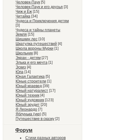
Человек-Паук
[5]
Человек-Паук и его друзья
[3]
Чиж и Ёж
[15]
Читайка
[34]
Чудеса и Приключения детям
[3]
Чудеса и тайны планеты
Земля
[15]
Шишкин лес
[10]
Шкатулка путешествий
[4]
Школа вороны Мурки
[1]
Школьник
[8]
Экран - детям
[27]
Элька и его мечта
[1]
Эскиз
[4]
Юла
[14]
Юная Галактика
[5]
Юные строители
[1]
Юный краевед
[39]
Юный натуралист
[17]
Юный техник
[4]
Юный художник
[123]
Юный эрудит
[20]
Я Леонардо
[7]
Яблунька (укр)
[5]
Путешествие в сказку
[2]
Форум
Стихи разных авторов