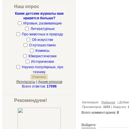
Наш опрос
Какие детские журналы вам
нравятся больше?
Игровые, развивающие
Литературные
Про животных и природу
Об искусстве
О путешествиях
Комиксы
Юмористические
Исторические
Научно-популярные, про
технику
Результаты
|
Архив опросов
Всего ответов:
17096
Рекомендуем!
Категория
:
Родничок
|
Добав
Просмотров
:
1033
|
Загрузок
:
Всего комментариев
:
0
Войдите: