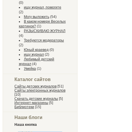
(0)
ищу журнал, помогите
(2)
Могу выложить
(54)
В каком номере Веселых
картинок?
(1)
РАЗЫСКИВАЮ ЖУРНАЛ
(4)
Требуются модераторы
(2)
Юный краевед
(0)
ищу журнал
(2)
Любимый детский
журнал
(4)
Умейка
(1)
Каталог сайтов
Сайты детских журналов
[51]
Сайты электронных журналов
[10]
Скачать детские журналы
[5]
Интернет-магазины
[5]
Библиотеки
[15]
Наши блоги
Наша кнопка