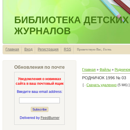
БИБЛИОТЕКА ДЕТСКИХ
ЖУРНАЛОВ
Главная
Вход
Регистрация
RSS
Приветствую Вас
,
Гость
Обновления по почте
Главная
»
Файлы
»
Родничок
РОДНИЧОК 1996 № 03
Уведомления о новинках
сайта в ваш почтовый ящик
[ ·
Скачать удаленно
(5 Мб) ]
Введите ваш email address:
Delivered by
FeedBurner