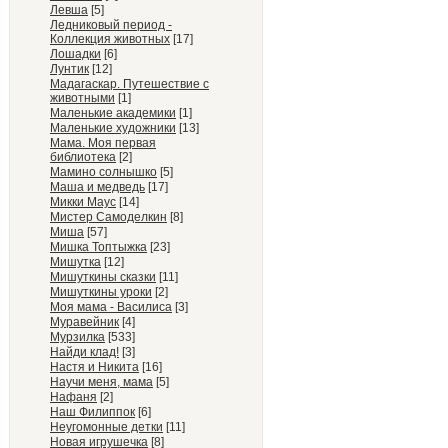
Левша
[5]
Ледниковый период -
Коллекция животных
[17]
Лошадки
[6]
Лунтик
[12]
Мадагаскар. Путешествие с
животными
[1]
Маленькие академики
[1]
Маленькие художники
[13]
Мама. Моя первая
библиотека
[2]
Мамино солнышко
[5]
Маша и медведь
[17]
Микки Маус
[14]
Мистер Самоделкин
[8]
Миша
[57]
Мишка Топтыжка
[23]
Мишутка
[12]
Мишуткины сказки
[11]
Мишуткины уроки
[2]
Моя мама - Василиса
[3]
Муравейник
[4]
Мурзилка
[533]
Найди клад!
[3]
Настя и Никита
[16]
Научи меня, мама
[5]
Нафаня
[2]
Наш Филиппок
[6]
Неугомонные детки
[11]
Новая игрушечка
[8]