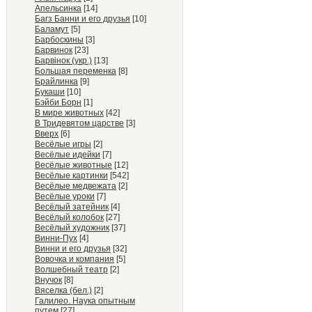
Апельсинка
[14]
Багз Банни и его друзья
[10]
Баламут
[5]
Барбоскины
[3]
Барвинок
[23]
Барвiнок (укр.)
[13]
Большая переменка
[8]
Брайлинка
[9]
Букаши
[10]
Бэйби Борн
[1]
В мире животных
[42]
В Тридевятом царстве
[3]
Вверх
[6]
Весёлые игры
[2]
Весёлые идейки
[7]
Весёлые животные
[12]
Весёлые картинки
[542]
Весёлые медвежата
[2]
Весёлые уроки
[7]
Весёлый затейник
[4]
Весёлый колобок
[27]
Весёлый художник
[37]
Винни-Пух
[4]
Винни и его друзья
[32]
Вовочка и компания
[5]
Волшебный театр
[2]
Внучок
[8]
Вяселка (бел.)
[2]
Галилео. Наука опытным
путем
[27]