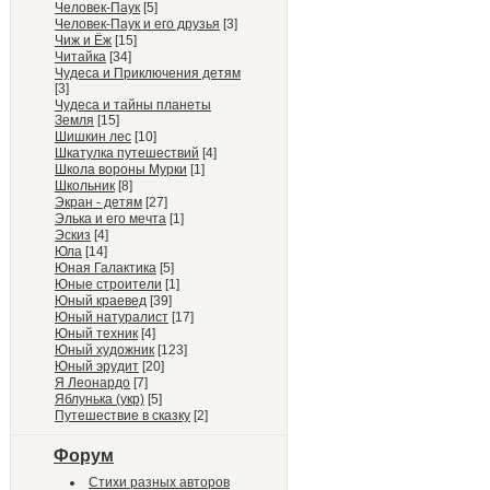
Человек-Паук
[5]
Человек-Паук и его друзья
[3]
Чиж и Ёж
[15]
Читайка
[34]
Чудеса и Приключения детям
[3]
Чудеса и тайны планеты
Земля
[15]
Шишкин лес
[10]
Шкатулка путешествий
[4]
Школа вороны Мурки
[1]
Школьник
[8]
Экран - детям
[27]
Элька и его мечта
[1]
Эскиз
[4]
Юла
[14]
Юная Галактика
[5]
Юные строители
[1]
Юный краевед
[39]
Юный натуралист
[17]
Юный техник
[4]
Юный художник
[123]
Юный эрудит
[20]
Я Леонардо
[7]
Яблунька (укр)
[5]
Путешествие в сказку
[2]
Форум
Стихи разных авторов