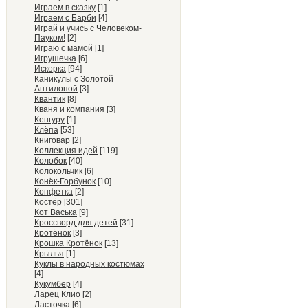
Играем в сказку
[1]
Играем с Барби
[4]
Играй и учись с Человеком-
Пауком!
[2]
Играю с мамой
[1]
Игрушечка
[6]
Искорка
[94]
Каникулы с Золотой
Антилопой
[3]
Квантик
[8]
Кваня и компания
[3]
Кенгуру
[1]
Клёпа
[53]
Книговар
[2]
Коллекция идей
[119]
Колобок
[40]
Колокольчик
[6]
Конёк-Горбунок
[10]
Конфетка
[2]
Костёр
[301]
Кот Васька
[9]
Кроссворд для детей
[31]
Кротёнок
[3]
Крошка Кротёнок
[13]
Крылья
[1]
Куклы в народных костюмах
[4]
Кукумбер
[4]
Ларец Клио
[2]
Ласточка
[6]