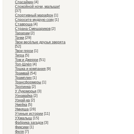
Спасайкин
[4]
Спокойной ночи, малыши!
[37]
Спортивный марафон
[1]
Спросите мудрую сову
[1]
Ставроша
[4]
Страна Смешариков
[2]
Тарарам
[2]
Тачки
[29]
Твои весёлые друзья зверята
[52]
Твои герои
[1]
Тигра
[5]
Том и Джерри
[51]
Топ-Шлёп
[4]
Тошка и компания
[9]
Трамвай
[54]
Трамплин
[1]
Трансформеры
[1]
Тропинка
[2]
У Лукоморья
[3]
Узнавайка
[2]
Узнай-ка
[2]
Умейка
[5]
Умняша
[28]
Утиные истории
[11]
УХмалыш
[15]
Фабрика загадок
[3]
Фиксики
[1]
Филя
[7]