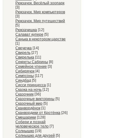
Рюкзачок. Весёлый зоопарк
[3]
Рюкзачок. Мир компьютеров
[3]
Рюкзачок. Мир путешествий
[5]
Рюкзачишка
[12]
Салават купере
[5]
Санька в некотором царстве
[1]
Свечечка
[14]
Свирель
[27]
Свирелька
[11]
Секреты Сабрины
[8]
Семейное чтение
[3]
Сибирячок
[4]
Симпсоны
[117]
Синдбад
[5]
Сисси принцесса
[1]
Сказка на ночь
[12]
Сказочник
[36]
Сказочные викторины
[5]
Сказочный мир
[5]
Сканвордёнок
[1]
Сканвордики от Кротёнка
[26]
Смешарики
[128]
Собери и познай
человеческое тело
[7]
Солнышко
[19]
Солнышко для друзей
[5]