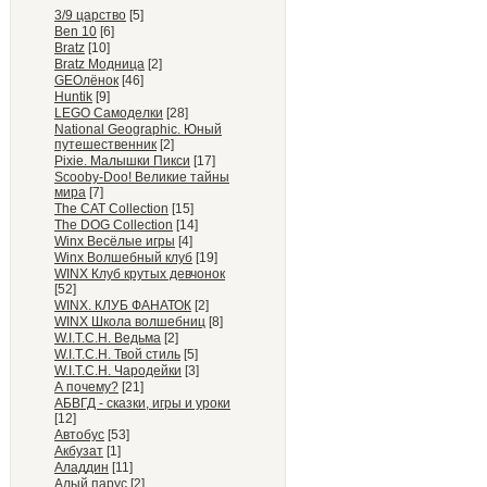
3/9 царство
[5]
Ben 10
[6]
Bratz
[10]
Bratz Модница
[2]
GEOлёнок
[46]
Huntik
[9]
LEGO Самоделки
[28]
National Geographic. Юный
путешественник
[2]
Pixie. Малышки Пикси
[17]
Scooby-Doo! Великие тайны
мира
[7]
The CAT Collection
[15]
The DOG Collection
[14]
Winx Весёлые игры
[4]
Winx Волшебный клуб
[19]
WINX Клуб крутых девчонок
[52]
WINX. КЛУБ ФАНАТОК
[2]
WINX Школа волшебниц
[8]
W.I.T.C.H. Ведьма
[2]
W.I.T.C.H. Твой стиль
[5]
W.I.T.C.H. Чародейки
[3]
А почему?
[21]
АБВГД - сказки, игры и уроки
[12]
Автобус
[53]
Акбузат
[1]
Аладдин
[11]
Алый парус
[2]