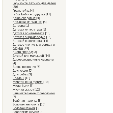
Горизонты техники для детей
[20]
Грамотейка
[4]
Губка Боб и его друзья
[17]
Даша следопыт
[3]
Девчонки-мальчишки
[5]
Детвора
[1]
Детская литература
[1]
Детская роман-газета
[16]
Детская энциклопедия
[16]
Детский развивашка
[14]
Детское чтение для сердца и
разума
[13]
Диего вперёд!
[3]
Дисней для малышей
[44]
Дореволюционные журналы
[4]
Древо познания
[6]
Друг кошек
[0]
Друг собак
[3]
Ералаш
[16]
Животные на ферме
[10]
Жили-были
[5]
Журнал сказок
[12]
Занимательные головоломки
[7]
Зелёная палочка
[8]
Золотая антилопа
[10]
Золотой ключик
[3]
Зоопарк из бумаги
[3]