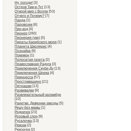
Ну, погоди!
[3]
Остров Там-и-Тут
[13]
Открой мир с Волли
[53]
Отчего и Почему?
[7]
Панда
[1]
Паровозик
[6]
Пин-код
[4]
Пионер
[280]
Пионерия (укр)
[5]
Пираты Карибского моря
[1]
Планета Школярис
[4]
Познайка
[9]
Покемон
[1]
Полосатая газета
[2]
Православная Радуга
[3]
Приключения Скуби-Ду
[13]
Приключения Шрека
[4]
Принцесса
[57]
Простоквашино
[21]
Пятнашки
[13]
Развивалки
[9]
Развлекательный каламбур
[10]
Ранетки. Девчонки-звезды
[5]
Решу без мамы
[1]
Родничок
[23]
Розовый слон
[9]
Русалочка
[13]
Рюкзак
[2]
Рюкзачок
[2]