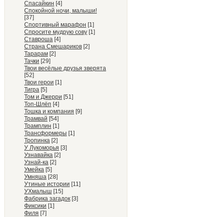
Спасайкин
[4]
Спокойной ночи, малыши!
[37]
Спортивный марафон
[1]
Спросите мудрую сову
[1]
Ставроша
[4]
Страна Смешариков
[2]
Тарарам
[2]
Тачки
[29]
Твои весёлые друзья зверята
[52]
Твои герои
[1]
Тигра
[5]
Том и Джерри
[51]
Топ-Шлёп
[4]
Тошка и компания
[9]
Трамвай
[54]
Трамплин
[1]
Трансформеры
[1]
Тропинка
[2]
У Лукоморья
[3]
Узнавайка
[2]
Узнай-ка
[2]
Умейка
[5]
Умняша
[28]
Утиные истории
[11]
УХмалыш
[15]
Фабрика загадок
[3]
Фиксики
[1]
Филя
[7]