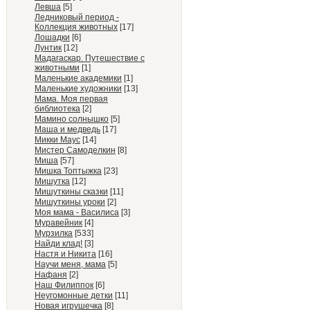
Левша
[5]
Ледниковый период -
Коллекция животных
[17]
Лошадки
[6]
Лунтик
[12]
Мадагаскар. Путешествие с
животными
[1]
Маленькие академики
[1]
Маленькие художники
[13]
Мама. Моя первая
библиотека
[2]
Мамино солнышко
[5]
Маша и медведь
[17]
Микки Маус
[14]
Мистер Самоделкин
[8]
Миша
[57]
Мишка Топтыжка
[23]
Мишутка
[12]
Мишуткины сказки
[11]
Мишуткины уроки
[2]
Моя мама - Василиса
[3]
Муравейник
[4]
Мурзилка
[533]
Найди клад!
[3]
Настя и Никита
[16]
Научи меня, мама
[5]
Нафаня
[2]
Наш Филиппок
[6]
Неугомонные детки
[11]
Новая игрушечка
[8]