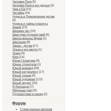
Человек-Паук
[5]
Человек-Паук и его друзья
[3]
Чиж и Ёж
[15]
Читайка
[34]
Чудеса и Приключения детям
[3]
Чудеса и тайны планеты
Земля
[15]
Шишкин лес
[10]
Шкатулка путешествий
[4]
Школа вороны Мурки
[1]
Школьник
[8]
Экран - детям
[27]
Элька и его мечта
[1]
Эскиз
[4]
Юла
[14]
Юная Галактика
[5]
Юные строители
[1]
Юный краевед
[39]
Юный натуралист
[17]
Юный техник
[4]
Юный художник
[123]
Юный эрудит
[20]
Я Леонардо
[7]
Яблунька (укр)
[5]
Путешествие в сказку
[2]
Форум
Стихи разных авторов