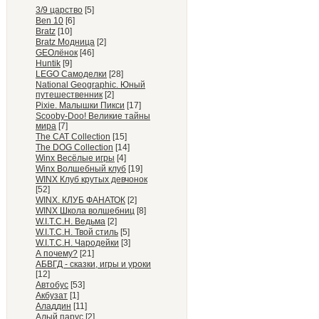
3/9 царство
[5]
Ben 10
[6]
Bratz
[10]
Bratz Модница
[2]
GEOлёнок
[46]
Huntik
[9]
LEGO Самоделки
[28]
National Geographic. Юный
путешественник
[2]
Pixie. Малышки Пикси
[17]
Scooby-Doo! Великие тайны
мира
[7]
The CAT Collection
[15]
The DOG Collection
[14]
Winx Весёлые игры
[4]
Winx Волшебный клуб
[19]
WINX Клуб крутых девчонок
[52]
WINX. КЛУБ ФАНАТОК
[2]
WINX Школа волшебниц
[8]
W.I.T.C.H. Ведьма
[2]
W.I.T.C.H. Твой стиль
[5]
W.I.T.C.H. Чародейки
[3]
А почему?
[21]
АБВГД - сказки, игры и уроки
[12]
Автобус
[53]
Акбузат
[1]
Аладдин
[11]
Алый парус
[2]