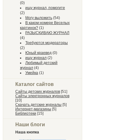
(0)
ищу журнал, помогите
(2)
Могу выложить
(54)
В каком номере Веселых
картинок?
(1)
РАЗЫСКИВАЮ ЖУРНАЛ
(4)
Требуются модераторы
(2)
Юный краевед
(0)
ищу журнал
(2)
Любимый детский
журнал
(4)
Умейка
(1)
Каталог сайтов
Сайты детских журналов
[51]
Сайты электронных журналов
[10]
Скачать детские журналы
[5]
Интернет-магазины
[5]
Библиотеки
[15]
Наши блоги
Наша кнопка