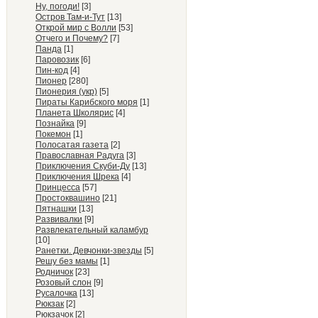
Ну, погоди!
[3]
Остров Там-и-Тут
[13]
Открой мир с Волли
[53]
Отчего и Почему?
[7]
Панда
[1]
Паровозик
[6]
Пин-код
[4]
Пионер
[280]
Пионерия (укр)
[5]
Пираты Карибского моря
[1]
Планета Школярис
[4]
Познайка
[9]
Покемон
[1]
Полосатая газета
[2]
Православная Радуга
[3]
Приключения Скуби-Ду
[13]
Приключения Шрека
[4]
Принцесса
[57]
Простоквашино
[21]
Пятнашки
[13]
Развивалки
[9]
Развлекательный каламбур
[10]
Ранетки. Девчонки-звезды
[5]
Решу без мамы
[1]
Родничок
[23]
Розовый слон
[9]
Русалочка
[13]
Рюкзак
[2]
Рюкзачок
[2]