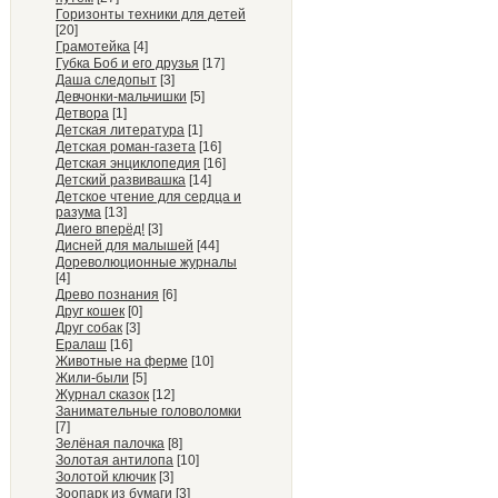
Горизонты техники для детей
[20]
Грамотейка
[4]
Губка Боб и его друзья
[17]
Даша следопыт
[3]
Девчонки-мальчишки
[5]
Детвора
[1]
Детская литература
[1]
Детская роман-газета
[16]
Детская энциклопедия
[16]
Детский развивашка
[14]
Детское чтение для сердца и
разума
[13]
Диего вперёд!
[3]
Дисней для малышей
[44]
Дореволюционные журналы
[4]
Древо познания
[6]
Друг кошек
[0]
Друг собак
[3]
Ералаш
[16]
Животные на ферме
[10]
Жили-были
[5]
Журнал сказок
[12]
Занимательные головоломки
[7]
Зелёная палочка
[8]
Золотая антилопа
[10]
Золотой ключик
[3]
Зоопарк из бумаги
[3]