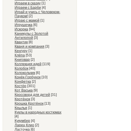
Играем в сказку
[1]
Играем с Барби
[4]
Играй и учись с Человеком-
Пауком!
[2]
Играю с мамой
[1]
Игрушечка
[6]
Искорка
[94]
Каникулы с Золотой
Антилопой
[3]
Квантик
[8]
Кваня и компания
[3]
Кенгуру
[1]
Клёпа
[53]
Книговар
[2]
Коллекция идей
[119]
Колобок
[40]
Колокольчик
[6]
Конёк-Горбунок
[10]
Конфетка
[2]
Костёр
[301]
Кот Васька
[9]
Кроссворд для детей
[31]
Кротёнок
[3]
Крошка Кротёнок
[13]
Крылья
[1]
Куклы в народных костюмах
[4]
Кукумбер
[4]
Ларец Клио
[2]
Ласточка
[6]