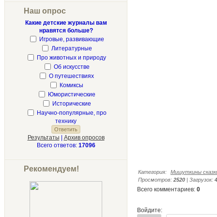
Наш опрос
Какие детские журналы вам
нравятся больше?
Игровые, развивающие
Литературные
Про животных и природу
Об искусстве
О путешествиях
Комиксы
Юмористические
Исторические
Научно-популярные, про
технику
Результаты
|
Архив опросов
Всего ответов:
17096
Рекомендуем!
Категория
:
Мишуткины сказк
Просмотров
:
2520
|
Загрузок
:
Всего комментариев
:
0
Войдите: