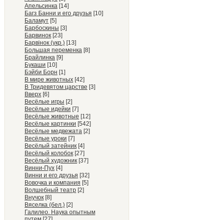
Апельсинка
[14]
Багз Банни и его друзья
[10]
Баламут
[5]
Барбоскины
[3]
Барвинок
[23]
Барвiнок (укр.)
[13]
Большая переменка
[8]
Брайлинка
[9]
Букаши
[10]
Бэйби Борн
[1]
В мире животных
[42]
В Тридевятом царстве
[3]
Вверх
[6]
Весёлые игры
[2]
Весёлые идейки
[7]
Весёлые животные
[12]
Весёлые картинки
[542]
Весёлые медвежата
[2]
Весёлые уроки
[7]
Весёлый затейник
[4]
Весёлый колобок
[27]
Весёлый художник
[37]
Винни-Пух
[4]
Винни и его друзья
[32]
Вовочка и компания
[5]
Волшебный театр
[2]
Внучок
[8]
Вяселка (бел.)
[2]
Галилео. Наука опытным
путем
[27]