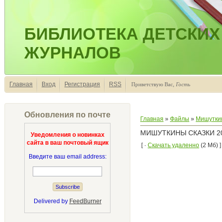
БИБЛИОТЕКА ДЕТСКИХ
ЖУРНАЛОВ
Главная
Вход
Регистрация
RSS
Приветствую Вас
,
Гость
Обновления по почте
Главная
»
Файлы
»
Мишуткин
МИШУТКИНЫ СКАЗКИ 20
Уведомления о новинках
сайта в ваш почтовый ящик
[ ·
Скачать удаленно
(2 Мб) ]
Введите ваш email address:
Delivered by
FeedBurner