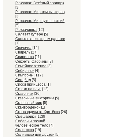
Рюкзачок. Весёлый зоопарк
[3]
Рюкзачок. Мир компьютеров
[3]
Рюкзачок. Мир путешествий
[5]
Рюкзачишка
[12]
Салават купере
[5]
Санька в некотором царстве
[1]
Свечечка
[14]
Свирель
[27]
Свирелька
[11]
Секреты Сабрины
[8]
Семейное чтение
[3]
Сибирячок
[4]
Симпсоны
[117]
Синдбад
[5]
Сисси принцесса
[1]
Сказка на ночь
[12]
Сказочник
[36]
Сказочные викторины
[5]
Сказочный мир
[5]
Сканвордёнок
[1]
Сканвордики от Кротёнка
[26]
Смешарики
[128]
Собери и познай
человеческое тело
[7]
Солнышко
[19]
Солнышко для друзей
[5]