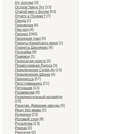
Ну, погоди!
[3]
Остров Там-и-Тут
[13]
Открой мир с Волли
[53]
Отчего и Почему?
[7]
Панда
[1]
Паровозик
[6]
Пин-код
[4]
Пионер
[280]
Пионерия (укр)
[5]
Пираты Карибского моря
[1]
Планета Школярис
[4]
Познайка
[9]
Покемон
[1]
Полосатая газета
[2]
Православная Радуга
[3]
Приключения Скуби-Ду
[13]
Приключения Шрека
[4]
Принцесса
[57]
Простоквашино
[21]
Пятнашки
[13]
Развивалки
[9]
Развлекательный каламбур
[10]
Ранетки. Девчонки-звезды
[5]
Решу без мамы
[1]
Родничок
[23]
Розовый слон
[9]
Русалочка
[13]
Рюкзак
[2]
Рюкзачок
[2]