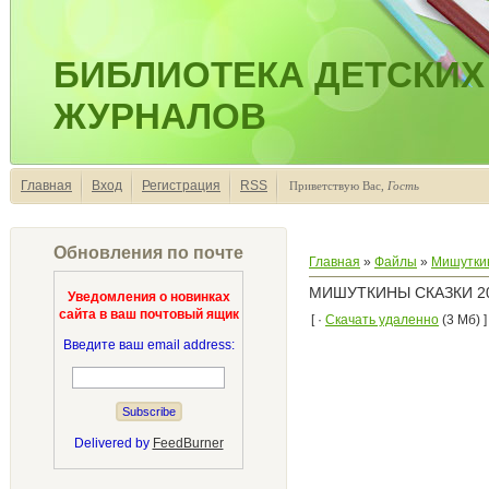
БИБЛИОТЕКА ДЕТСКИХ
ЖУРНАЛОВ
Главная
Вход
Регистрация
RSS
Приветствую Вас
,
Гость
Обновления по почте
Главная
»
Файлы
»
Мишуткин
МИШУТКИНЫ СКАЗКИ 20
Уведомления о новинках
сайта в ваш почтовый ящик
[ ·
Скачать удаленно
(3 Мб) ]
Введите ваш email address:
Delivered by
FeedBurner