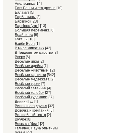
Апельсинка
[14]
Багз Банни и его друзья
[10]
Баламут
[5]
Барбоскины
[3]
Барвинок
[23]
Барвiнок (укр.)
[13]
Большая переменка
[8]
Брайлинка
[9]
Букаши
[10]
Бэйби Борн
[1]
В мире животных
[42]
В Тридевятом царстве
[3]
Вверх
[6]
Весёлые игры
[2]
Весёлые идейки
[7]
Весёлые животные
[12]
Весёлые картинки
[542]
Весёлые медвежата
[2]
Весёлые уроки
[7]
Весёлый затейник
[4]
Весёлый колобок
[27]
Весёлый художник
[37]
Винни-Пух
[4]
Винни и его друзья
[32]
Вовочка и компания
[5]
Волшебный театр
[2]
Внучок
[8]
Вяселка (бел.)
[2]
Галилео. Наука опытным
путем
[27]