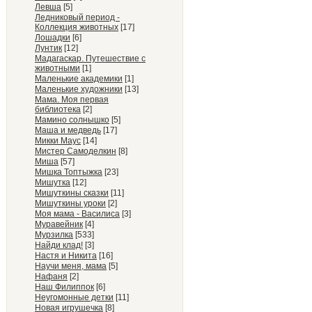
Левша
[5]
Ледниковый период -
Коллекция животных
[17]
Лошадки
[6]
Лунтик
[12]
Мадагаскар. Путешествие с
животными
[1]
Маленькие академики
[1]
Маленькие художники
[13]
Мама. Моя первая
библиотека
[2]
Мамино солнышко
[5]
Маша и медведь
[17]
Микки Маус
[14]
Мистер Самоделкин
[8]
Миша
[57]
Мишка Топтыжка
[23]
Мишутка
[12]
Мишуткины сказки
[11]
Мишуткины уроки
[2]
Моя мама - Василиса
[3]
Муравейник
[4]
Мурзилка
[533]
Найди клад!
[3]
Настя и Никита
[16]
Научи меня, мама
[5]
Нафаня
[2]
Наш Филиппок
[6]
Неугомонные детки
[11]
Новая игрушечка
[8]