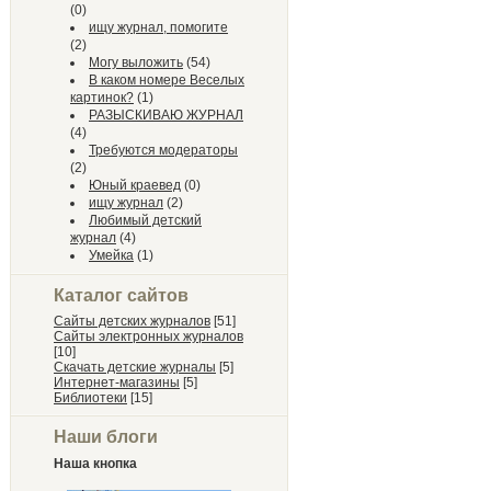
(0)
ищу журнал, помогите
(2)
Могу выложить
(54)
В каком номере Веселых
картинок?
(1)
РАЗЫСКИВАЮ ЖУРНАЛ
(4)
Требуются модераторы
(2)
Юный краевед
(0)
ищу журнал
(2)
Любимый детский
журнал
(4)
Умейка
(1)
Каталог сайтов
Сайты детских журналов
[51]
Сайты электронных журналов
[10]
Скачать детские журналы
[5]
Интернет-магазины
[5]
Библиотеки
[15]
Наши блоги
Наша кнопка