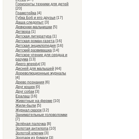
Горизонты техники для детей
[20]
Грамотейка
[4]
Губка Боб и его друзья
[17]
Даша следопыт
[3]
Девчонки-мальчишки
[5]
Детвора
[1]
Детская литература
[1]
Детская роман-газета
[16]
Детская энциклопедия
[16]
Детский развивашка
[14]
Детское чтение для сердца и
разума
[13]
Диего вперёд!
[3]
Дисней для малышей
[44]
Дореволюционные журналы
[4]
Древо познания
[6]
Друг кошек
[0]
Друг собак
[3]
Ералаш
[16]
Животные на ферме
[10]
Жили-были
[5]
Журнал сказок
[12]
Занимательные головоломки
[7]
Зелёная палочка
[8]
Золотая антилопа
[10]
Золотой ключик
[3]
Зоопарк из бумаги
[3]