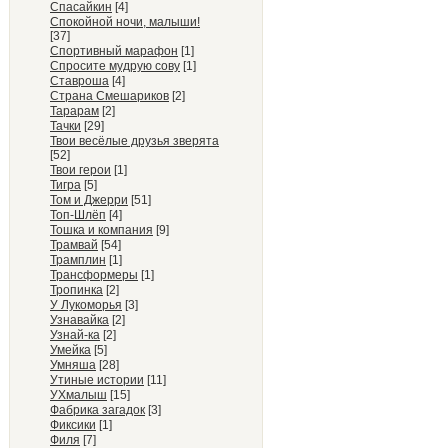
Спасайкин
[4]
Спокойной ночи, малыши!
[37]
Спортивный марафон
[1]
Спросите мудрую сову
[1]
Ставроша
[4]
Страна Смешариков
[2]
Тарарам
[2]
Тачки
[29]
Твои весёлые друзья зверята
[52]
Твои герои
[1]
Тигра
[5]
Том и Джерри
[51]
Топ-Шлёп
[4]
Тошка и компания
[9]
Трамвай
[54]
Трамплин
[1]
Трансформеры
[1]
Тропинка
[2]
У Лукоморья
[3]
Узнавайка
[2]
Узнай-ка
[2]
Умейка
[5]
Умняша
[28]
Утиные истории
[11]
УХмалыш
[15]
Фабрика загадок
[3]
Фиксики
[1]
Филя
[7]