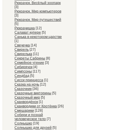
Рюкзачок. Весёлый зоопарк
[3]
Рюкзачок. Мир компьютеров
[3]
Рюкзачок. Мир путешествий
[5]
Рюкзачишка
[12]
Салават купере
[5]
Санька в некотором царстве
[1]
Свечечка
[14]
Свирель
[27]
Свирелька
[11]
Секреты Сабрины
[8]
Семейное чтение
[3]
Сибирячок
[4]
Симпсоны
[117]
Синдбад
[5]
Сисси принцесса
[1]
Сказка на ночь
[12]
Сказочник
[36]
Сказочные викторины
[5]
Сказочный мир
[5]
Сканвордёнок
[1]
Сканвордики от Кротёнка
[26]
Смешарики
[128]
Собери и познай
человеческое тело
[7]
Солнышко
[19]
Солнышко для друзей
[5]