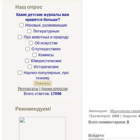
Наш опрос
Какие детские журналы вам
нравятся больше?
Игровые, развивающие
Литературные
Про животных и природу
Об искусстве
О путешествиях
Комиксы
Юмористические
Исторические
Научно-популярные, про
технику
Результаты
|
Архив опросов
Всего ответов:
17096
Рекомендуем!
Категория
:
Мишуткины сказк
Просмотров
:
1431
|
Загрузок
:
Всего комментариев
:
0
Войдите: