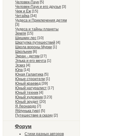
Человек-Паук
[5]
Человек-Паук и его друзья
[3]
Чиж и Ёж
[15]
Читайка
[34]
Чудеса и Приключения детям
[3]
Чудеса и тайны планеты
Земля
[15]
Шишкин лес
[10]
Шкатулка путешествий
[4]
Школа вороны Мурки
[1]
Школьник
[8]
Экран - детям
[27]
Элька и его мечта
[1]
Эскиз
[4]
Юла
[14]
Юная Галактика
[5]
Юные строители
[1]
Юный краевед
[39]
Юный натуралист
[17]
Юный техник
[4]
Юный художник
[123]
Юный эрудит
[20]
Я Леонардо
[7]
Яблунька (укр)
[5]
Путешествие в сказку
[2]
Форум
Стихи разных авторов