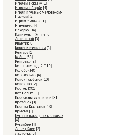
Играем в сказку
[1]
Играем с Барби
[4]
Играй и учись с Человеком-
Пауком!
[2]
Играю с мамой
[1]
Игрушечка
[6]
Искорка
[94]
Каникулы с Золотой
Антилопой
[3]
Квантик
[8]
Кваня и компания
[3]
Кенгуру
[1]
Клёпа
[53]
Книговар
[2]
Коллекция идей
[119]
Колобок
[40]
Колокольчик
[6]
Конёк-Горбунок
[10]
Конфетка
[2]
Костёр
[301]
Кот Васька
[9]
Кроссворд для детей
[31]
Кротёнок
[3]
Крошка Кротёнок
[13]
Крылья
[1]
Куклы в народных костюмах
[4]
Кукумбер
[4]
Ларец Клио
[2]
Ласточка
[6]