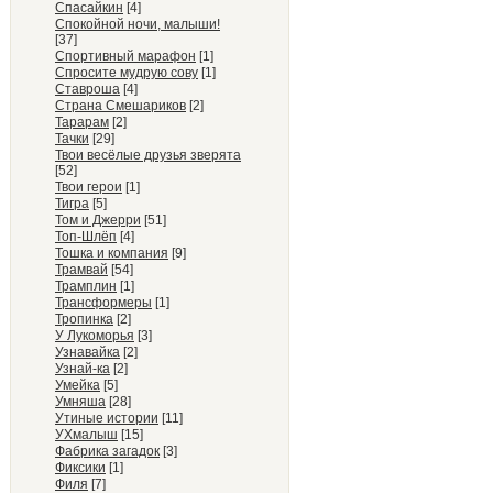
Спасайкин
[4]
Спокойной ночи, малыши!
[37]
Спортивный марафон
[1]
Спросите мудрую сову
[1]
Ставроша
[4]
Страна Смешариков
[2]
Тарарам
[2]
Тачки
[29]
Твои весёлые друзья зверята
[52]
Твои герои
[1]
Тигра
[5]
Том и Джерри
[51]
Топ-Шлёп
[4]
Тошка и компания
[9]
Трамвай
[54]
Трамплин
[1]
Трансформеры
[1]
Тропинка
[2]
У Лукоморья
[3]
Узнавайка
[2]
Узнай-ка
[2]
Умейка
[5]
Умняша
[28]
Утиные истории
[11]
УХмалыш
[15]
Фабрика загадок
[3]
Фиксики
[1]
Филя
[7]