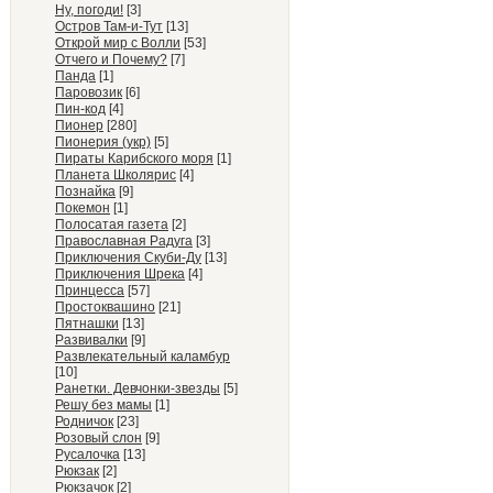
Ну, погоди!
[3]
Остров Там-и-Тут
[13]
Открой мир с Волли
[53]
Отчего и Почему?
[7]
Панда
[1]
Паровозик
[6]
Пин-код
[4]
Пионер
[280]
Пионерия (укр)
[5]
Пираты Карибского моря
[1]
Планета Школярис
[4]
Познайка
[9]
Покемон
[1]
Полосатая газета
[2]
Православная Радуга
[3]
Приключения Скуби-Ду
[13]
Приключения Шрека
[4]
Принцесса
[57]
Простоквашино
[21]
Пятнашки
[13]
Развивалки
[9]
Развлекательный каламбур
[10]
Ранетки. Девчонки-звезды
[5]
Решу без мамы
[1]
Родничок
[23]
Розовый слон
[9]
Русалочка
[13]
Рюкзак
[2]
Рюкзачок
[2]