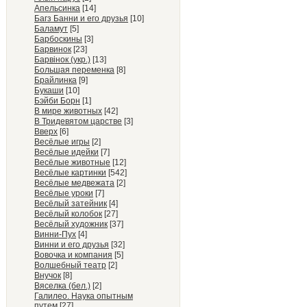
Апельсинка
[14]
Багз Банни и его друзья
[10]
Баламут
[5]
Барбоскины
[3]
Барвинок
[23]
Барвiнок (укр.)
[13]
Большая переменка
[8]
Брайлинка
[9]
Букаши
[10]
Бэйби Борн
[1]
В мире животных
[42]
В Тридевятом царстве
[3]
Вверх
[6]
Весёлые игры
[2]
Весёлые идейки
[7]
Весёлые животные
[12]
Весёлые картинки
[542]
Весёлые медвежата
[2]
Весёлые уроки
[7]
Весёлый затейник
[4]
Весёлый колобок
[27]
Весёлый художник
[37]
Винни-Пух
[4]
Винни и его друзья
[32]
Вовочка и компания
[5]
Волшебный театр
[2]
Внучок
[8]
Вяселка (бел.)
[2]
Галилео. Наука опытным
путем
[27]