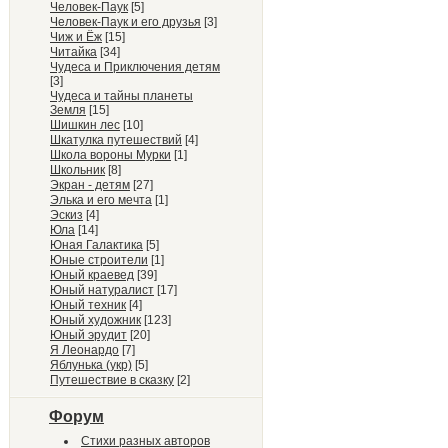
Человек-Паук
[5]
Человек-Паук и его друзья
[3]
Чиж и Ёж
[15]
Читайка
[34]
Чудеса и Приключения детям
[3]
Чудеса и тайны планеты
Земля
[15]
Шишкин лес
[10]
Шкатулка путешествий
[4]
Школа вороны Мурки
[1]
Школьник
[8]
Экран - детям
[27]
Элька и его мечта
[1]
Эскиз
[4]
Юла
[14]
Юная Галактика
[5]
Юные строители
[1]
Юный краевед
[39]
Юный натуралист
[17]
Юный техник
[4]
Юный художник
[123]
Юный эрудит
[20]
Я Леонардо
[7]
Яблунька (укр)
[5]
Путешествие в сказку
[2]
Форум
Стихи разных авторов