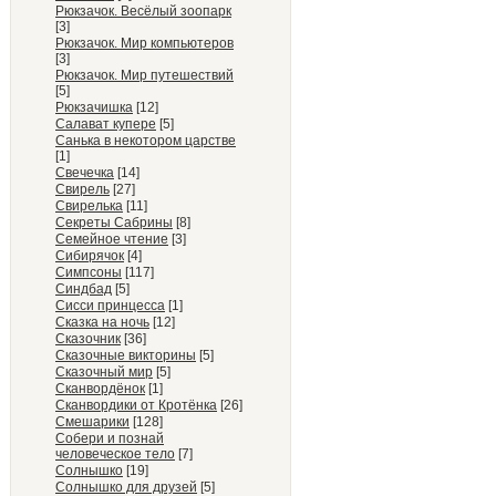
Рюкзачок. Весёлый зоопарк
[3]
Рюкзачок. Мир компьютеров
[3]
Рюкзачок. Мир путешествий
[5]
Рюкзачишка
[12]
Салават купере
[5]
Санька в некотором царстве
[1]
Свечечка
[14]
Свирель
[27]
Свирелька
[11]
Секреты Сабрины
[8]
Семейное чтение
[3]
Сибирячок
[4]
Симпсоны
[117]
Синдбад
[5]
Сисси принцесса
[1]
Сказка на ночь
[12]
Сказочник
[36]
Сказочные викторины
[5]
Сказочный мир
[5]
Сканвордёнок
[1]
Сканвордики от Кротёнка
[26]
Смешарики
[128]
Собери и познай
человеческое тело
[7]
Солнышко
[19]
Солнышко для друзей
[5]