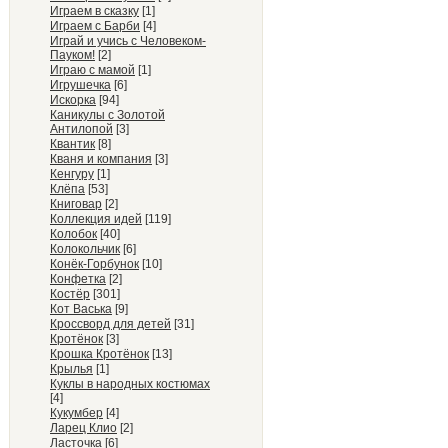
Играем в сказку
[1]
Играем с Барби
[4]
Играй и учись с Человеком-
Пауком!
[2]
Играю с мамой
[1]
Игрушечка
[6]
Искорка
[94]
Каникулы с Золотой
Антилопой
[3]
Квантик
[8]
Кваня и компания
[3]
Кенгуру
[1]
Клёпа
[53]
Книговар
[2]
Коллекция идей
[119]
Колобок
[40]
Колокольчик
[6]
Конёк-Горбунок
[10]
Конфетка
[2]
Костёр
[301]
Кот Васька
[9]
Кроссворд для детей
[31]
Кротёнок
[3]
Крошка Кротёнок
[13]
Крылья
[1]
Куклы в народных костюмах
[4]
Кукумбер
[4]
Ларец Клио
[2]
Ласточка
[6]