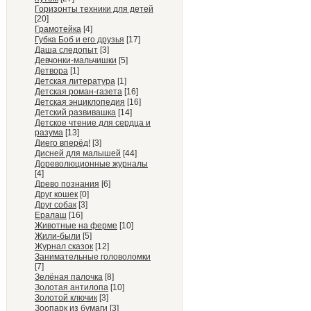
Горизонты техники для детей
[20]
Грамотейка
[4]
Губка Боб и его друзья
[17]
Даша следопыт
[3]
Девчонки-мальчишки
[5]
Детвора
[1]
Детская литература
[1]
Детская роман-газета
[16]
Детская энциклопедия
[16]
Детский развивашка
[14]
Детское чтение для сердца и
разума
[13]
Диего вперёд!
[3]
Дисней для малышей
[44]
Дореволюционные журналы
[4]
Древо познания
[6]
Друг кошек
[0]
Друг собак
[3]
Ералаш
[16]
Животные на ферме
[10]
Жили-были
[5]
Журнал сказок
[12]
Занимательные головоломки
[7]
Зелёная палочка
[8]
Золотая антилопа
[10]
Золотой ключик
[3]
Зоопарк из бумаги
[3]