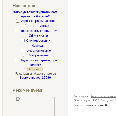
Наш опрос
Какие детские журналы вам
нравятся больше?
Игровые, развивающие
Литературные
Про животных и природу
Об искусстве
О путешествиях
Комиксы
Юмористические
Исторические
Научно-популярные, про
технику
Результаты
|
Архив опросов
Всего ответов:
17096
Рекомендуем!
Категория
:
Мишуткины сказк
Просмотров
:
1551
|
Загрузок
:
Всего комментариев
:
0