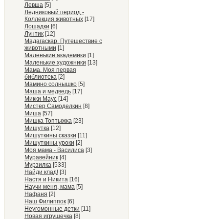
Левша
[5]
Ледниковый период -
Коллекция животных
[17]
Лошадки
[6]
Лунтик
[12]
Мадагаскар. Путешествие с
животными
[1]
Маленькие академики
[1]
Маленькие художники
[13]
Мама. Моя первая
библиотека
[2]
Мамино солнышко
[5]
Маша и медведь
[17]
Микки Маус
[14]
Мистер Самоделкин
[8]
Миша
[57]
Мишка Топтыжка
[23]
Мишутка
[12]
Мишуткины сказки
[11]
Мишуткины уроки
[2]
Моя мама - Василиса
[3]
Муравейник
[4]
Мурзилка
[533]
Найди клад!
[3]
Настя и Никита
[16]
Научи меня, мама
[5]
Нафаня
[2]
Наш Филиппок
[6]
Неугомонные детки
[11]
Новая игрушечка
[8]