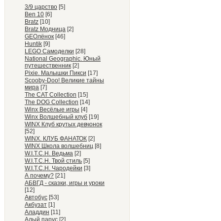
3/9 царство
[5]
Ben 10
[6]
Bratz
[10]
Bratz Модница
[2]
GEOлёнок
[46]
Huntik
[9]
LEGO Самоделки
[28]
National Geographic. Юный
путешественник
[2]
Pixie. Малышки Пикси
[17]
Scooby-Doo! Великие тайны
мира
[7]
The CAT Collection
[15]
The DOG Collection
[14]
Winx Весёлые игры
[4]
Winx Волшебный клуб
[19]
WINX Клуб крутых девчонок
[52]
WINX. КЛУБ ФАНАТОК
[2]
WINX Школа волшебниц
[8]
W.I.T.C.H. Ведьма
[2]
W.I.T.C.H. Твой стиль
[5]
W.I.T.C.H. Чародейки
[3]
А почему?
[21]
АБВГД - сказки, игры и уроки
[12]
Автобус
[53]
Акбузат
[1]
Аладдин
[11]
Алый парус
[2]