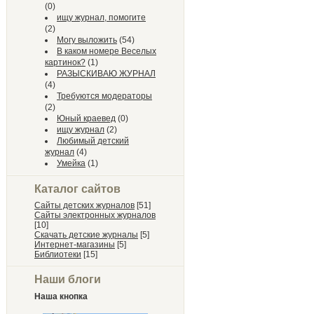
(0)
ищу журнал, помогите
(2)
Могу выложить
(54)
В каком номере Веселых
картинок?
(1)
РАЗЫСКИВАЮ ЖУРНАЛ
(4)
Требуются модераторы
(2)
Юный краевед
(0)
ищу журнал
(2)
Любимый детский
журнал
(4)
Умейка
(1)
Каталог сайтов
Сайты детских журналов
[51]
Сайты электронных журналов
[10]
Скачать детские журналы
[5]
Интернет-магазины
[5]
Библиотеки
[15]
Наши блоги
Наша кнопка