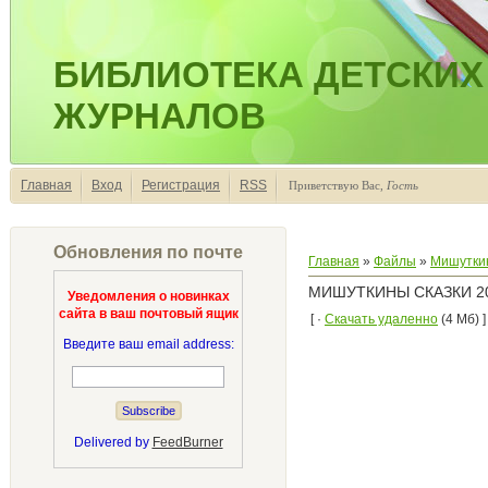
БИБЛИОТЕКА ДЕТСКИХ
ЖУРНАЛОВ
Главная
Вход
Регистрация
RSS
Приветствую Вас
,
Гость
Обновления по почте
Главная
»
Файлы
»
Мишуткин
МИШУТКИНЫ СКАЗКИ 20
Уведомления о новинках
сайта в ваш почтовый ящик
[ ·
Скачать удаленно
(4 Мб) ]
Введите ваш email address:
Delivered by
FeedBurner