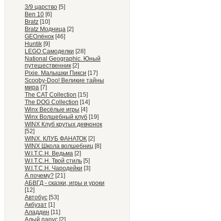
3/9 царство
[5]
Ben 10
[6]
Bratz
[10]
Bratz Модница
[2]
GEOлёнок
[46]
Huntik
[9]
LEGO Самоделки
[28]
National Geographic. Юный
путешественник
[2]
Pixie. Малышки Пикси
[17]
Scooby-Doo! Великие тайны
мира
[7]
The CAT Collection
[15]
The DOG Collection
[14]
Winx Весёлые игры
[4]
Winx Волшебный клуб
[19]
WINX Клуб крутых девчонок
[52]
WINX. КЛУБ ФАНАТОК
[2]
WINX Школа волшебниц
[8]
W.I.T.C.H. Ведьма
[2]
W.I.T.C.H. Твой стиль
[5]
W.I.T.C.H. Чародейки
[3]
А почему?
[21]
АБВГД - сказки, игры и уроки
[12]
Автобус
[53]
Акбузат
[1]
Аладдин
[11]
Алый парус
[2]