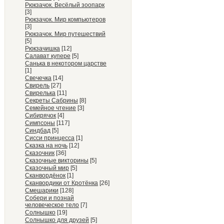
Рюкзачок. Весёлый зоопарк
[3]
Рюкзачок. Мир компьютеров
[3]
Рюкзачок. Мир путешествий
[5]
Рюкзачишка
[12]
Салават купере
[5]
Санька в некотором царстве
[1]
Свечечка
[14]
Свирель
[27]
Свирелька
[11]
Секреты Сабрины
[8]
Семейное чтение
[3]
Сибирячок
[4]
Симпсоны
[117]
Синдбад
[5]
Сисси принцесса
[1]
Сказка на ночь
[12]
Сказочник
[36]
Сказочные викторины
[5]
Сказочный мир
[5]
Сканвордёнок
[1]
Сканвордики от Кротёнка
[26]
Смешарики
[128]
Собери и познай
человеческое тело
[7]
Солнышко
[19]
Солнышко для друзей
[5]