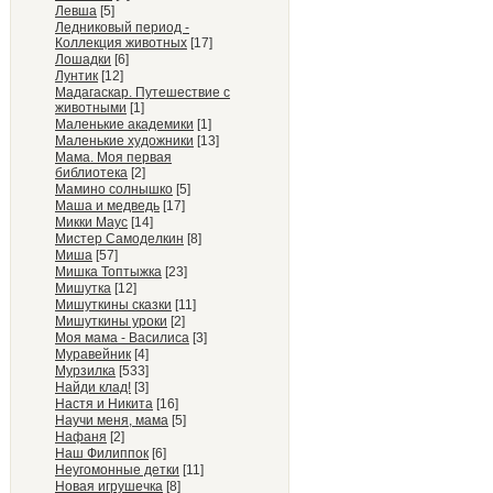
Левша
[5]
Ледниковый период -
Коллекция животных
[17]
Лошадки
[6]
Лунтик
[12]
Мадагаскар. Путешествие с
животными
[1]
Маленькие академики
[1]
Маленькие художники
[13]
Мама. Моя первая
библиотека
[2]
Мамино солнышко
[5]
Маша и медведь
[17]
Микки Маус
[14]
Мистер Самоделкин
[8]
Миша
[57]
Мишка Топтыжка
[23]
Мишутка
[12]
Мишуткины сказки
[11]
Мишуткины уроки
[2]
Моя мама - Василиса
[3]
Муравейник
[4]
Мурзилка
[533]
Найди клад!
[3]
Настя и Никита
[16]
Научи меня, мама
[5]
Нафаня
[2]
Наш Филиппок
[6]
Неугомонные детки
[11]
Новая игрушечка
[8]