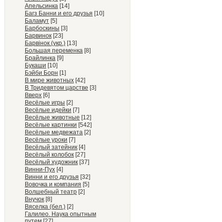
Апельсинка
[14]
Багз Банни и его друзья
[10]
Баламут
[5]
Барбоскины
[3]
Барвинок
[23]
Барвiнок (укр.)
[13]
Большая переменка
[8]
Брайлинка
[9]
Букаши
[10]
Бэйби Борн
[1]
В мире животных
[42]
В Тридевятом царстве
[3]
Вверх
[6]
Весёлые игры
[2]
Весёлые идейки
[7]
Весёлые животные
[12]
Весёлые картинки
[542]
Весёлые медвежата
[2]
Весёлые уроки
[7]
Весёлый затейник
[4]
Весёлый колобок
[27]
Весёлый художник
[37]
Винни-Пух
[4]
Винни и его друзья
[32]
Вовочка и компания
[5]
Волшебный театр
[2]
Внучок
[8]
Вяселка (бел.)
[2]
Галилео. Наука опытным
путем
[27]