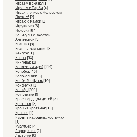
Играем в сказку
[1]
Играем с Барби
[4]
Играй и учись с Человеком-
Пауком!
[2]
Играю с мамой
[1]
Игрушечка
[6]
Искорка
[94]
Каникулы с Золотой
Антилопой
[3]
Квантик
[8]
Кваня и компания
[3]
Кенгуру
[1]
Клёпа
[53]
Книговар
[2]
Коллекция идей
[119]
Колобок
[40]
Колокольчик
[6]
Конёк-Горбунок
[10]
Конфетка
[2]
Костёр
[301]
Кот Васька
[9]
Кроссворд для детей
[31]
Кротёнок
[3]
Крошка Кротёнок
[13]
Крылья
[1]
Куклы в народных костюмах
[4]
Кукумбер
[4]
Ларец Клио
[2]
Ласточка
[6]