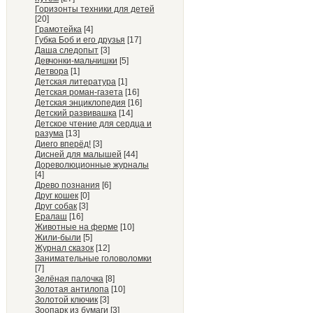
Горизонты техники для детей
[20]
Грамотейка
[4]
Губка Боб и его друзья
[17]
Даша следопыт
[3]
Девчонки-мальчишки
[5]
Детвора
[1]
Детская литература
[1]
Детская роман-газета
[16]
Детская энциклопедия
[16]
Детский развивашка
[14]
Детское чтение для сердца и
разума
[13]
Диего вперёд!
[3]
Дисней для малышей
[44]
Дореволюционные журналы
[4]
Древо познания
[6]
Друг кошек
[0]
Друг собак
[3]
Ералаш
[16]
Животные на ферме
[10]
Жили-были
[5]
Журнал сказок
[12]
Занимательные головоломки
[7]
Зелёная палочка
[8]
Золотая антилопа
[10]
Золотой ключик
[3]
Зоопарк из бумаги
[3]