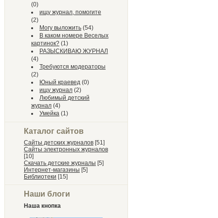
(0)
ищу журнал, помогите
(2)
Могу выложить
(54)
В каком номере Веселых
картинок?
(1)
РАЗЫСКИВАЮ ЖУРНАЛ
(4)
Требуются модераторы
(2)
Юный краевед
(0)
ищу журнал
(2)
Любимый детский
журнал
(4)
Умейка
(1)
Каталог сайтов
Сайты детских журналов
[51]
Сайты электронных журналов
[10]
Скачать детские журналы
[5]
Интернет-магазины
[5]
Библиотеки
[15]
Наши блоги
Наша кнопка