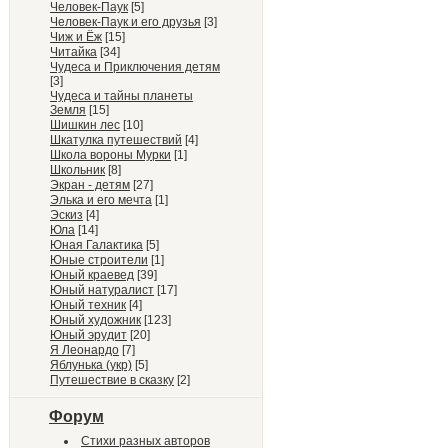
Человек-Паук
[5]
Человек-Паук и его друзья
[3]
Чиж и Ёж
[15]
Читайка
[34]
Чудеса и Приключения детям
[3]
Чудеса и тайны планеты
Земля
[15]
Шишкин лес
[10]
Шкатулка путешествий
[4]
Школа вороны Мурки
[1]
Школьник
[8]
Экран - детям
[27]
Элька и его мечта
[1]
Эскиз
[4]
Юла
[14]
Юная Галактика
[5]
Юные строители
[1]
Юный краевед
[39]
Юный натуралист
[17]
Юный техник
[4]
Юный художник
[123]
Юный эрудит
[20]
Я Леонардо
[7]
Яблунька (укр)
[5]
Путешествие в сказку
[2]
Форум
Стихи разных авторов