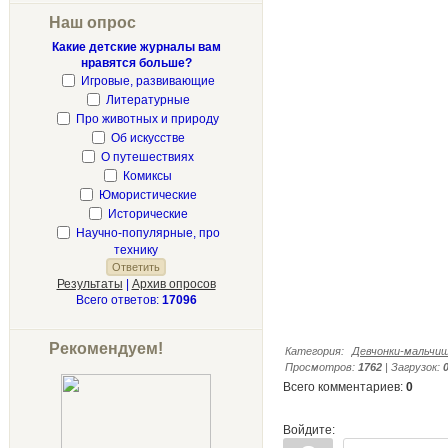
Наш опрос
Какие детские журналы вам
нравятся больше?
Игровые, развивающие
Литературные
Про животных и природу
Об искусстве
О путешествиях
Комиксы
Юмористические
Исторические
Научно-популярные, про
технику
Результаты
|
Архив опросов
Всего ответов:
17096
Рекомендуем!
Категория
:
Девчонки-мальчи
Просмотров
:
1762
|
Загрузок
:
Всего комментариев
:
0
Войдите: