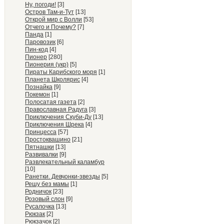
Ну, погоди!
[3]
Остров Там-и-Тут
[13]
Открой мир с Волли
[53]
Отчего и Почему?
[7]
Панда
[1]
Паровозик
[6]
Пин-код
[4]
Пионер
[280]
Пионерия (укр)
[5]
Пираты Карибского моря
[1]
Планета Школярис
[4]
Познайка
[9]
Покемон
[1]
Полосатая газета
[2]
Православная Радуга
[3]
Приключения Скуби-Ду
[13]
Приключения Шрека
[4]
Принцесса
[57]
Простоквашино
[21]
Пятнашки
[13]
Развивалки
[9]
Развлекательный каламбур
[10]
Ранетки. Девчонки-звезды
[5]
Решу без мамы
[1]
Родничок
[23]
Розовый слон
[9]
Русалочка
[13]
Рюкзак
[2]
Рюкзачок
[2]