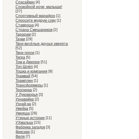
Спасайкин
[4]
Спокойной ночи, малыши!
[37]
Спортивный марафон
[1]
Спросите мудрую сову
[1]
Ставроша
[4]
Страна Смешариков
[2]
Тарарам
[2]
Тачки
[29]
Твои весёлые друзья зверята
[52]
Твои герои
[1]
Тигра
[5]
Том и Джерри
[51]
Топ-Шлёп
[4]
Тошка и компания
[9]
Трамвай
[54]
Трамплин
[1]
Трансформеры
[1]
Тропинка
[2]
У Лукоморья
[3]
Узнавайка
[2]
Узнай-ка
[2]
Умейка
[5]
Умняша
[28]
Утиные истории
[11]
УХмалыш
[15]
Фабрика загадок
[3]
Фиксики
[1]
Филя
[7]