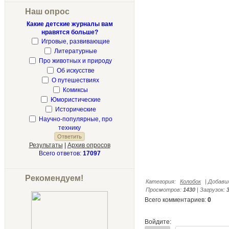
Наш опрос
Какие детские журналы вам
нравятся больше?
Игровые, развивающие
Литературные
Про животных и природу
Об искусстве
О путешествиях
Комиксы
Юмористические
Исторические
Научно-популярные, про
технику
Результаты
|
Архив опросов
Всего ответов:
17097
Рекомендуем!
Категория
:
Колобок
|
Добави
Просмотров
:
1430
|
Загрузок
:
Всего комментариев
:
0
Войдите: