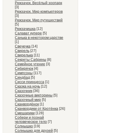
Рюкзачок. Весёлый зоопарк
[3]
Рюкзачок. Мир компьютеров
[3]
Рюкзачок. Мир путешествий
[5]
Рюкзачишка
[12]
Салават купере
[5]
Санька в некотором царстве
[1]
Свечечка
[14]
Свирель
[27]
Свирелька
[11]
Секреты Сабрины
[8]
Семейное чтение
[3]
Сибирячок
[4]
Симпсоны
[117]
Синдбад
[5]
Сисси принцесса
[1]
Сказка на ночь
[12]
Сказочник
[36]
Сказочные викторины
[5]
Сказочный мир
[5]
Сканвордёнок
[1]
Сканвордики от Кротёнка
[26]
Смешарики
[128]
Собери и познай
человеческое тело
[7]
Солнышко
[19]
Солнышко для друзей
[5]