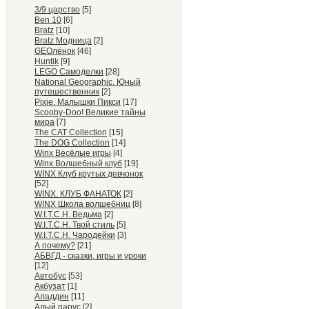
3/9 царство
[5]
Ben 10
[6]
Bratz
[10]
Bratz Модница
[2]
GEOлёнок
[46]
Huntik
[9]
LEGO Самоделки
[28]
National Geographic. Юный
путешественник
[2]
Pixie. Малышки Пикси
[17]
Scooby-Doo! Великие тайны
мира
[7]
The CAT Collection
[15]
The DOG Collection
[14]
Winx Весёлые игры
[4]
Winx Волшебный клуб
[19]
WINX Клуб крутых девчонок
[52]
WINX. КЛУБ ФАНАТОК
[2]
WINX Школа волшебниц
[8]
W.I.T.C.H. Ведьма
[2]
W.I.T.C.H. Твой стиль
[5]
W.I.T.C.H. Чародейки
[3]
А почему?
[21]
АБВГД - сказки, игры и уроки
[12]
Автобус
[53]
Акбузат
[1]
Аладдин
[11]
Алый парус
[2]