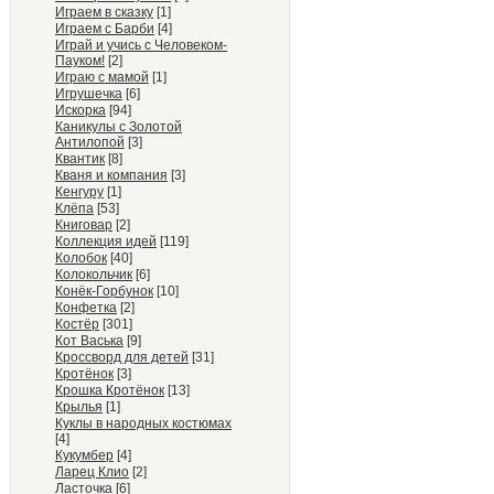
Играем в сказку
[1]
Играем с Барби
[4]
Играй и учись с Человеком-
Пауком!
[2]
Играю с мамой
[1]
Игрушечка
[6]
Искорка
[94]
Каникулы с Золотой
Антилопой
[3]
Квантик
[8]
Кваня и компания
[3]
Кенгуру
[1]
Клёпа
[53]
Книговар
[2]
Коллекция идей
[119]
Колобок
[40]
Колокольчик
[6]
Конёк-Горбунок
[10]
Конфетка
[2]
Костёр
[301]
Кот Васька
[9]
Кроссворд для детей
[31]
Кротёнок
[3]
Крошка Кротёнок
[13]
Крылья
[1]
Куклы в народных костюмах
[4]
Кукумбер
[4]
Ларец Клио
[2]
Ласточка
[6]