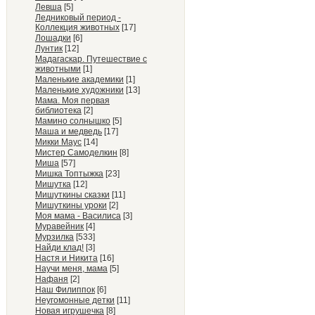
Левша
[5]
Ледниковый период -
Коллекция животных
[17]
Лошадки
[6]
Лунтик
[12]
Мадагаскар. Путешествие с
животными
[1]
Маленькие академики
[1]
Маленькие художники
[13]
Мама. Моя первая
библиотека
[2]
Мамино солнышко
[5]
Маша и медведь
[17]
Микки Маус
[14]
Мистер Самоделкин
[8]
Миша
[57]
Мишка Топтыжка
[23]
Мишутка
[12]
Мишуткины сказки
[11]
Мишуткины уроки
[2]
Моя мама - Василиса
[3]
Муравейник
[4]
Мурзилка
[533]
Найди клад!
[3]
Настя и Никита
[16]
Научи меня, мама
[5]
Нафаня
[2]
Наш Филиппок
[6]
Неугомонные детки
[11]
Новая игрушечка
[8]