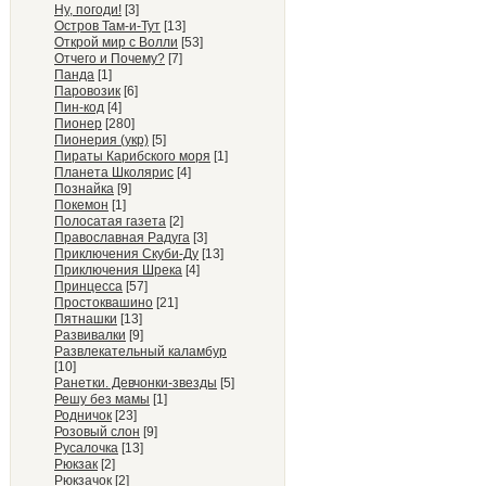
Ну, погоди!
[3]
Остров Там-и-Тут
[13]
Открой мир с Волли
[53]
Отчего и Почему?
[7]
Панда
[1]
Паровозик
[6]
Пин-код
[4]
Пионер
[280]
Пионерия (укр)
[5]
Пираты Карибского моря
[1]
Планета Школярис
[4]
Познайка
[9]
Покемон
[1]
Полосатая газета
[2]
Православная Радуга
[3]
Приключения Скуби-Ду
[13]
Приключения Шрека
[4]
Принцесса
[57]
Простоквашино
[21]
Пятнашки
[13]
Развивалки
[9]
Развлекательный каламбур
[10]
Ранетки. Девчонки-звезды
[5]
Решу без мамы
[1]
Родничок
[23]
Розовый слон
[9]
Русалочка
[13]
Рюкзак
[2]
Рюкзачок
[2]