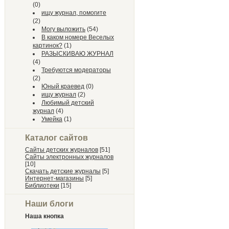
(0)
ищу журнал, помогите
(2)
Могу выложить
(54)
В каком номере Веселых
картинок?
(1)
РАЗЫСКИВАЮ ЖУРНАЛ
(4)
Требуются модераторы
(2)
Юный краевед
(0)
ищу журнал
(2)
Любимый детский
журнал
(4)
Умейка
(1)
Каталог сайтов
Сайты детских журналов
[51]
Сайты электронных журналов
[10]
Скачать детские журналы
[5]
Интернет-магазины
[5]
Библиотеки
[15]
Наши блоги
Наша кнопка