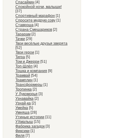
Спасайкин
[4]
Спокойной ночи, малыши!
[37]
Спортивный марафон
[1]
Спросите мудрую сову
[1]
Ставроша
[4]
Страна Смешариков
[2]
Тарарам
[2]
Тачки
[29]
Твои весёлые друзья зверята
[52]
Твои герои
[1]
Тигра
[5]
Том и Джерри
[51]
Топ-Шлёп
[4]
Тошка и компания
[9]
Трамвай
[54]
Трамплин
[1]
Трансформеры
[1]
Тропинка
[2]
У Лукоморья
[3]
Узнавайка
[2]
Узнай-ка
[2]
Умейка
[5]
Умняша
[28]
Утиные истории
[11]
УХмалыш
[15]
Фабрика загадок
[3]
Фиксики
[1]
Филя
[7]