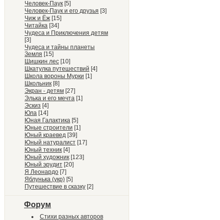
Человек-Паук
[5]
Человек-Паук и его друзья
[3]
Чиж и Ёж
[15]
Читайка
[34]
Чудеса и Приключения детям
[3]
Чудеса и тайны планеты
Земля
[15]
Шишкин лес
[10]
Шкатулка путешествий
[4]
Школа вороны Мурки
[1]
Школьник
[8]
Экран - детям
[27]
Элька и его мечта
[1]
Эскиз
[4]
Юла
[14]
Юная Галактика
[5]
Юные строители
[1]
Юный краевед
[39]
Юный натуралист
[17]
Юный техник
[4]
Юный художник
[123]
Юный эрудит
[20]
Я Леонардо
[7]
Яблунька (укр)
[5]
Путешествие в сказку
[2]
Форум
Стихи разных авторов