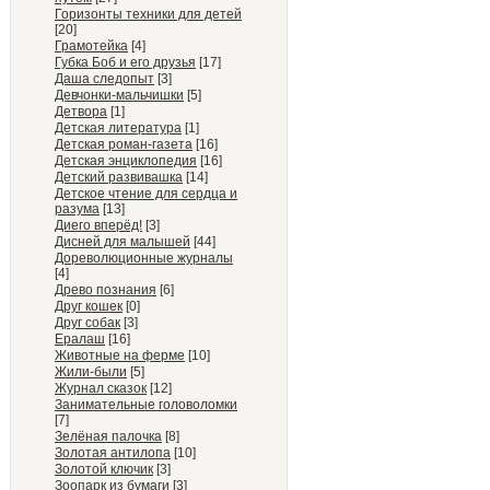
Горизонты техники для детей
[20]
Грамотейка
[4]
Губка Боб и его друзья
[17]
Даша следопыт
[3]
Девчонки-мальчишки
[5]
Детвора
[1]
Детская литература
[1]
Детская роман-газета
[16]
Детская энциклопедия
[16]
Детский развивашка
[14]
Детское чтение для сердца и
разума
[13]
Диего вперёд!
[3]
Дисней для малышей
[44]
Дореволюционные журналы
[4]
Древо познания
[6]
Друг кошек
[0]
Друг собак
[3]
Ералаш
[16]
Животные на ферме
[10]
Жили-были
[5]
Журнал сказок
[12]
Занимательные головоломки
[7]
Зелёная палочка
[8]
Золотая антилопа
[10]
Золотой ключик
[3]
Зоопарк из бумаги
[3]