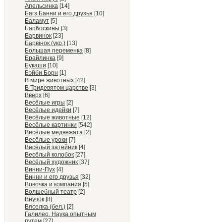
Апельсинка
[14]
Багз Банни и его друзья
[10]
Баламут
[5]
Барбоскины
[3]
Барвинок
[23]
Барвiнок (укр.)
[13]
Большая переменка
[8]
Брайлинка
[9]
Букаши
[10]
Бэйби Борн
[1]
В мире животных
[42]
В Тридевятом царстве
[3]
Вверх
[6]
Весёлые игры
[2]
Весёлые идейки
[7]
Весёлые животные
[12]
Весёлые картинки
[542]
Весёлые медвежата
[2]
Весёлые уроки
[7]
Весёлый затейник
[4]
Весёлый колобок
[27]
Весёлый художник
[37]
Винни-Пух
[4]
Винни и его друзья
[32]
Вовочка и компания
[5]
Волшебный театр
[2]
Внучок
[8]
Вяселка (бел.)
[2]
Галилео. Наука опытным
путем
[27]