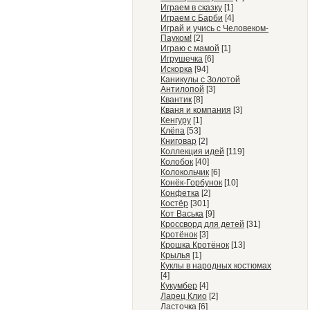
Играем в сказку
[1]
Играем с Барби
[4]
Играй и учись с Человеком-
Пауком!
[2]
Играю с мамой
[1]
Игрушечка
[6]
Искорка
[94]
Каникулы с Золотой
Антилопой
[3]
Квантик
[8]
Кваня и компания
[3]
Кенгуру
[1]
Клёпа
[53]
Книговар
[2]
Коллекция идей
[119]
Колобок
[40]
Колокольчик
[6]
Конёк-Горбунок
[10]
Конфетка
[2]
Костёр
[301]
Кот Васька
[9]
Кроссворд для детей
[31]
Кротёнок
[3]
Крошка Кротёнок
[13]
Крылья
[1]
Куклы в народных костюмах
[4]
Кукумбер
[4]
Ларец Клио
[2]
Ласточка
[6]