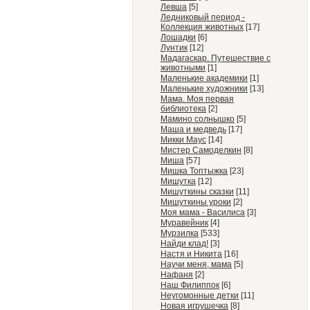
Левша
[5]
Ледниковый период -
Коллекция животных
[17]
Лошадки
[6]
Лунтик
[12]
Мадагаскар. Путешествие с
животными
[1]
Маленькие академики
[1]
Маленькие художники
[13]
Мама. Моя первая
библиотека
[2]
Мамино солнышко
[5]
Маша и медведь
[17]
Микки Маус
[14]
Мистер Самоделкин
[8]
Миша
[57]
Мишка Топтыжка
[23]
Мишутка
[12]
Мишуткины сказки
[11]
Мишуткины уроки
[2]
Моя мама - Василиса
[3]
Муравейник
[4]
Мурзилка
[533]
Найди клад!
[3]
Настя и Никита
[16]
Научи меня, мама
[5]
Нафаня
[2]
Наш Филиппок
[6]
Неугомонные детки
[11]
Новая игрушечка
[8]