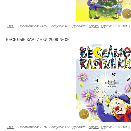
2009
|
Просмотров:
1475
|
Загрузок:
481
|
Добавил:
nejalko
|
Дата:
18.11.2009
|
ВЕСЕЛЫЕ КАРТИНКИ 2009 № 06
2009
|
Просмотров:
1576
|
Загрузок:
472
|
Добавил:
nejalko
|
Дата:
18.11.2009
|