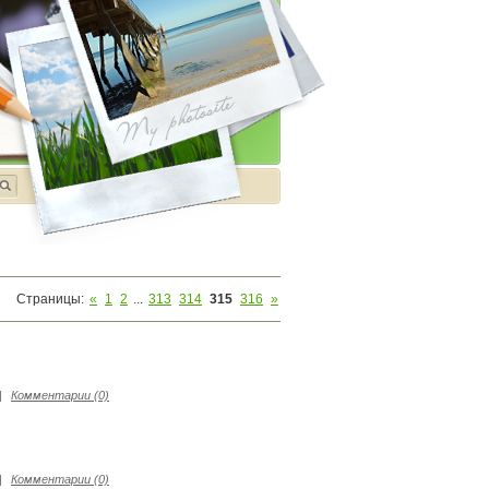
Страницы
:
«
1
2
...
313
314
315
316
»
|
Комментарии (0)
|
Комментарии (0)