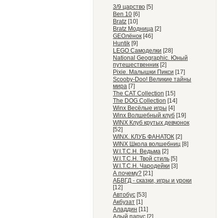
3/9 царство
[5]
Ben 10
[6]
Bratz
[10]
Bratz Модница
[2]
GEOлёнок
[46]
Huntik
[9]
LEGO Самоделки
[28]
National Geographic. Юный
путешественник
[2]
Pixie. Малышки Пикси
[17]
Scooby-Doo! Великие тайны
мира
[7]
The CAT Collection
[15]
The DOG Collection
[14]
Winx Весёлые игры
[4]
Winx Волшебный клуб
[19]
WINX Клуб крутых девчонок
[52]
WINX. КЛУБ ФАНАТОК
[2]
WINX Школа волшебниц
[8]
W.I.T.C.H. Ведьма
[2]
W.I.T.C.H. Твой стиль
[5]
W.I.T.C.H. Чародейки
[3]
А почему?
[21]
АБВГД - сказки, игры и уроки
[12]
Автобус
[53]
Акбузат
[1]
Аладдин
[11]
Алый парус
[2]