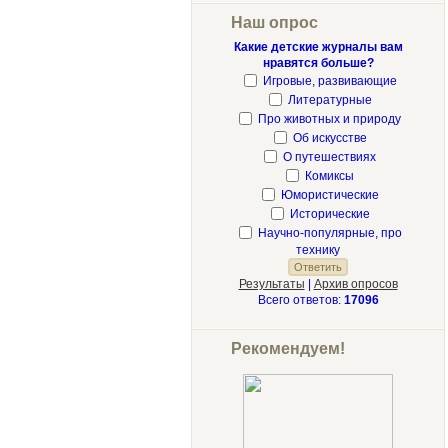
Наш опрос
Какие детские журналы вам
нравятся больше?
Игровые, развивающие
Литературные
Про животных и природу
Об искусстве
О путешествиях
Комиксы
Юмористические
Исторические
Научно-популярные, про
технику
Результаты
|
Архив опросов
Всего ответов:
17096
Рекомендуем!