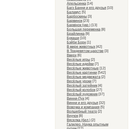
Апельсинка
[14]
Багз Банни и его друзья
[10]
Баламут
[5]
Барбоскины
[3]
Барвинок
[23]
Барвiнок (укр.)
[13]
Большая переменка
[8]
Брайлинка
[9]
Букаши
[10]
Бэйби Борн
[1]
В мире животных
[42]
В Тридевятом царстве
[3]
Вверх
[6]
Весёлые игры
[2]
Весёлые идейки
[7]
Весёлые животные
[12]
Весёлые картинки
[542]
Весёлые медвежата
[2]
Весёлые уроки
[7]
Весёлый затейник
[4]
Весёлый колобок
[27]
Весёлый художник
[37]
Винни-Пух
[4]
Винни и его друзья
[32]
Вовочка и компания
[5]
Волшебный театр
[2]
Внучок
[8]
Вяселка (бел.)
[2]
Галилео. Наука опытным
путем
[27]