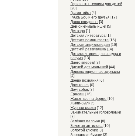
Горизонты техники для детей
[20]
Грамотейка
[4]
Губка Боб и его друзья
[17]
Даша следопыт
[3]
Девчонки-мальчишки
[5]
Детвора
[1]
Детская литература
[1]
Детская роман-газета
[16]
Детская энциклопедия
[16]
Детский развивашка
[14]
Детское чтение для сердца и
разума
[13]
Диего вперёд!
[3]
Дисней для малышей
[44]
Дореволюционные журналы
[4]
Древо познания
[6]
Друг кошек
[0]
Друг собак
[3]
Ералаш
[16]
Животные на ферме
[10]
Жили-были
[5]
Журнал сказок
[12]
Занимательные головоломки
[7]
Зелёная палочка
[8]
Золотая антилопа
[10]
Золотой ключик
[3]
Зоопарк из бумаги
[3]