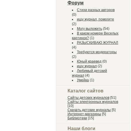
Форум
Стихи разных авторов
(0)
ищу журнал, помогите
(2)
Могу выложить
(54)
В каком номере Веселых
картинок?
(1)
РАЗЫСКИВАЮ ЖУРНАЛ
(4)
Требуются модераторы
(2)
Юный краевед
(0)
ищу журнал
(2)
Любимый детский
журнал
(4)
Умейка
(1)
Каталог сайтов
Сайты детских журналов
[51]
Сайты электронных журналов
[10]
Скачать детские журналы
[5]
Интернет-магазины
[5]
Библиотеки
[15]
Наши блоги