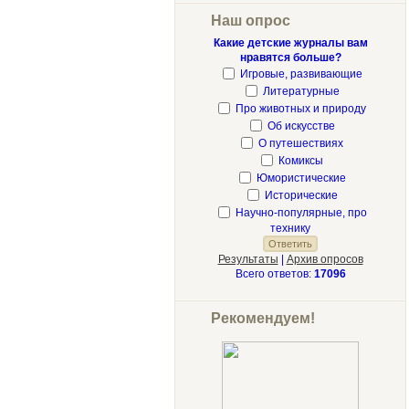
Наш опрос
Какие детские журналы вам
нравятся больше?
Игровые, развивающие
Литературные
Про животных и природу
Об искусстве
О путешествиях
Комиксы
Юмористические
Исторические
Научно-популярные, про
технику
Результаты
|
Архив опросов
Всего ответов:
17096
Рекомендуем!