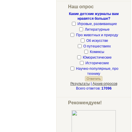
Наш опрос
Какие детские журналы вам
нравятся больше?
Игровые, развивающие
Литературные
Про животных и природу
Об искусстве
О путешествиях
Комиксы
Юмористические
Исторические
Научно-популярные, про
технику
Результаты
|
Архив опросов
Всего ответов:
17096
Рекомендуем!