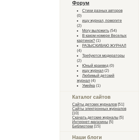
Форум
Стихи разных авторов
(0)
ищу журнал, помогите
(2)
Могу выложить
(54)
В каком номере Веселых
картинок?
(1)
РАЗЫСКИВАЮ ЖУРНАЛ
(4)
Требуются модераторы
(2)
Юный краевед
(0)
ищу журнал
(2)
Любимый детский
журнал
(4)
Умейка
(1)
Каталог сайтов
Сайты детских журналов
[51]
Сайты электронных журналов
[10]
Скачать детские журналы
[5]
Интернет-магазины
[5]
Библиотеки
[15]
Наши блоги