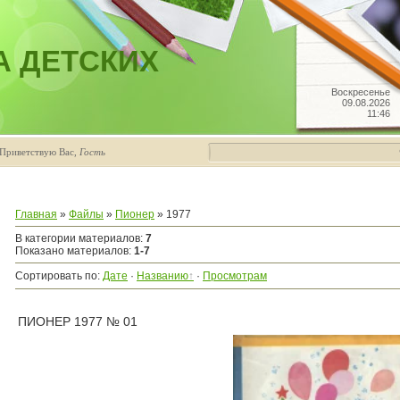
А ДЕТСКИХ
Воскресенье
09.08.2026
11:46
Приветствую Вас
,
Гость
Главная
»
Файлы
»
Пионер
» 1977
В категории материалов
:
7
Показано материалов
:
1-7
Сортировать по
:
Дате
·
Названию
·
Просмотрам
ПИОНЕР 1977 № 01