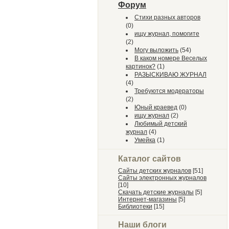
Форум
Стихи разных авторов
(0)
ищу журнал, помогите
(2)
Могу выложить
(54)
В каком номере Веселых
картинок?
(1)
РАЗЫСКИВАЮ ЖУРНАЛ
(4)
Требуются модераторы
(2)
Юный краевед
(0)
ищу журнал
(2)
Любимый детский
журнал
(4)
Умейка
(1)
Каталог сайтов
Сайты детских журналов
[51]
Сайты электронных журналов
[10]
Скачать детские журналы
[5]
Интернет-магазины
[5]
Библиотеки
[15]
Наши блоги