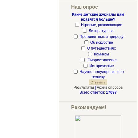
Наш опрос
Какие детские журналы вам
нравятся больше?
Игровые, развивающие
Литературные
Про животных и природу
Об искусстве
О путешествиях
Комиксы
Юмористические
Исторические
Научно-популярные, про
технику
Результаты
|
Архив опросов
Всего ответов:
17097
Рекомендуем!