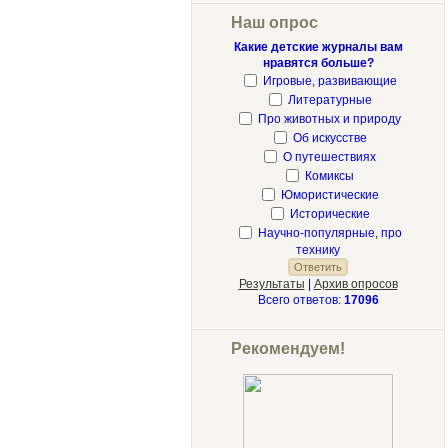
Наш опрос
Какие детские журналы вам
нравятся больше?
Игровые, развивающие
Литературные
Про животных и природу
Об искусстве
О путешествиях
Комиксы
Юмористические
Исторические
Научно-популярные, про
технику
Результаты
|
Архив опросов
Всего ответов:
17096
Рекомендуем!