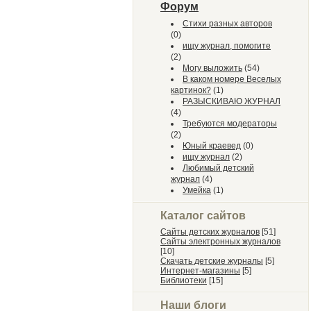
Форум
Стихи разных авторов
(0)
ищу журнал, помогите
(2)
Могу выложить
(54)
В каком номере Веселых
картинок?
(1)
РАЗЫСКИВАЮ ЖУРНАЛ
(4)
Требуются модераторы
(2)
Юный краевед
(0)
ищу журнал
(2)
Любимый детский
журнал
(4)
Умейка
(1)
Каталог сайтов
Сайты детских журналов
[51]
Сайты электронных журналов
[10]
Скачать детские журналы
[5]
Интернет-магазины
[5]
Библиотеки
[15]
Наши блоги