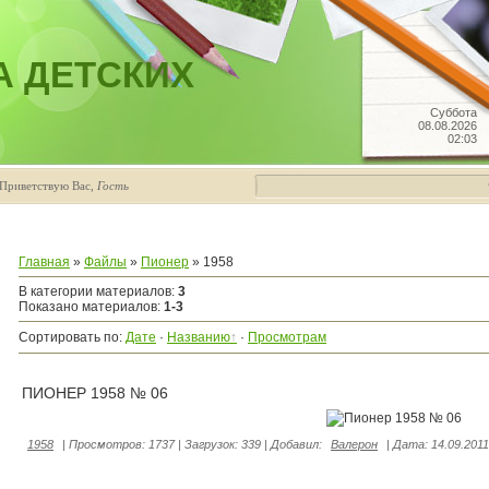
А ДЕТСКИХ
Суббота
08.08.2026
02:03
Приветствую Вас
,
Гость
Главная
»
Файлы
»
Пионер
» 1958
В категории материалов
:
3
Показано материалов
:
1-3
Сортировать по
:
Дате
·
Названию
·
Просмотрам
ПИОНЕР 1958 № 06
1958
|
Просмотров:
1737
|
Загрузок:
339
|
Добавил:
Валерон
|
Дата:
14.09.2011