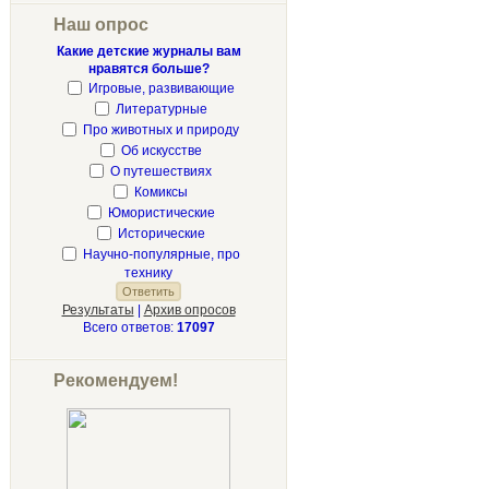
Наш опрос
Какие детские журналы вам
нравятся больше?
Игровые, развивающие
Литературные
Про животных и природу
Об искусстве
О путешествиях
Комиксы
Юмористические
Исторические
Научно-популярные, про
технику
Результаты
|
Архив опросов
Всего ответов:
17097
Рекомендуем!