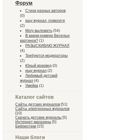
Форум
Стихи разных авторов
(0)
ищу журнал, помогите
(2)
Могу выложить
(54)
В каком номере Веселых
картинок?
(1)
РАЗЫСКИВАЮ ЖУРНАЛ
(4)
Требуются модераторы
(2)
Юный краевед
(0)
ищу журнал
(2)
Любимый детский
журнал
(4)
Умейка
(1)
Каталог сайтов
Сайты детских журналов
[51]
Сайты электронных журналов
[10]
Скачать детские журналы
[5]
Интернет-магазины
[5]
Библиотеки
[15]
Наши блоги