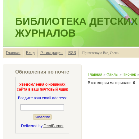
БИБЛИОТЕКА ДЕТСКИХ
ЖУРНАЛОВ
Главная
Вход
Регистрация
RSS
Приветствую Вас
,
Гость
Обновления по почте
Главная
»
Файлы
»
Пионер
»
В категории материалов
:
0
Уведомления о новинках
сайта в ваш почтовый ящик
Введите ваш email address:
Delivered by
FeedBurner