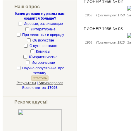
ПИОНЕР 1956 № 02
Наш опрос
Какие детские журналы вам
1956
|
Просмотров:
1758
|
За
нравятся больше?
Игровые, развивающие
ПИОНЕР 1956 № 03
Литературные
Про животных и природу
Об искусстве
1956
|
Просмотров:
1915
|
За
О путешествиях
Комиксы
Юмористические
Исторические
Научно-популярные, про
технику
Результаты
|
Архив опросов
Всего ответов:
17098
Рекомендуем!