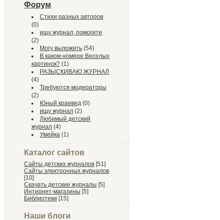
Форум
Стихи разных авторов
(0)
ищу журнал, помогите
(2)
Могу выложить
(54)
В каком номере Веселых
картинок?
(1)
РАЗЫСКИВАЮ ЖУРНАЛ
(4)
Требуются модераторы
(2)
Юный краевед
(0)
ищу журнал
(2)
Любимый детский
журнал
(4)
Умейка
(1)
Каталог сайтов
Сайты детских журналов
[51]
Сайты электронных журналов
[10]
Скачать детские журналы
[5]
Интернет-магазины
[5]
Библиотеки
[15]
Наши блоги