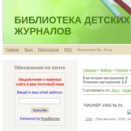
БИБЛИОТЕКА ДЕТСКИХ
ЖУРНАЛОВ
Главная
Вход
Регистрация
RSS
Приветствую Вас
,
Гость
Обновления по почте
Главная
»
Файлы
»
Пионер
»
В категории материалов
:
3
Уведомления о новинках
Показано материалов
:
1-3
сайта в ваш почтовый ящик
Сортировать по
:
Дате
·
Назв
Введите ваш email address:
ПИОНЕР 1956 № 01
Delivered by
FeedBurner
1956
|
Просмотров:
1638
|
За