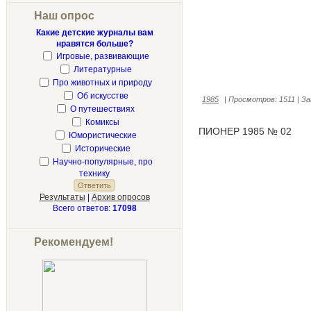
Наш опрос
Какие детские журналы вам
нравятся больше?
Игровые, развивающие
Литературные
Про животных и природу
Об искусстве
1985
|
Просмотров:
1511
|
За
О путешествиях
Комиксы
ПИОНЕР 1985 № 02
Юмористические
Исторические
Научно-популярные, про
технику
Результаты
|
Архив опросов
Всего ответов:
17098
Рекомендуем!