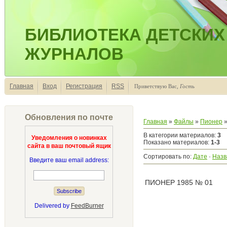
БИБЛИОТЕКА ДЕТСКИХ
ЖУРНАЛОВ
Главная
Вход
Регистрация
RSS
Приветствую Вас
,
Гость
Обновления по почте
Главная
»
Файлы
»
Пионер
»
В категории материалов
:
3
Уведомления о новинках
Показано материалов
:
1-3
сайта в ваш почтовый ящик
Сортировать по
:
Дате
·
Назв
Введите ваш email address:
ПИОНЕР 1985 № 01
Delivered by
FeedBurner