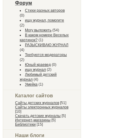
Форум
Стихи разных авторов
(0)
ищу журнал, помогите
(2)
Могу выложить
(54)
В каком номере Веселых
картинок?
(1)
РАЗЫСКИВАЮ ЖУРНАЛ
(4)
Требуются модераторы
(2)
Юный краевед
(0)
ищу журнал
(2)
Любимый детский
журнал
(4)
Умейка
(1)
Каталог сайтов
Сайты детских журналов
[51]
Сайты электронных журналов
[10]
Скачать детские журналы
[5]
Интернет-магазины
[5]
Библиотеки
[15]
Наши блоги