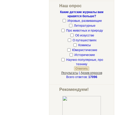
Наш опрос
Какие детские журналы вам
нравятся больше?
Игровые, развивающие
Литературные
Про животных и природу
Об искусстве
О путешествиях
Комиксы
Юмористические
Исторические
Научно-популярные, про
технику
Результаты
|
Архив опросов
Всего ответов:
17096
Рекомендуем!