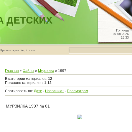
А ДЕТСКИХ
Пятница
07.08.2026
15:33
Приветствую Вас
,
Гость
Главная
»
Файлы
»
Мурзилка
» 1997
В категории материалов
:
12
Показано материалов
:
1-12
Сортировать по
:
Дате
·
Названию
·
Просмотрам
МУРЗИЛКА 1997 № 01