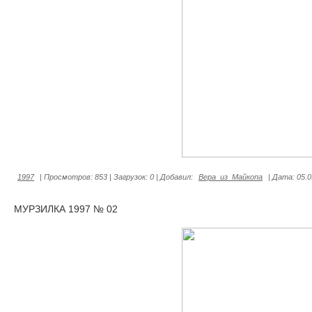
1997
|
Просмотров:
853
|
Загрузок:
0
|
Добавил:
Вера_из_Майкопа
|
Дата:
05.0
МУРЗИЛКА 1997 № 02