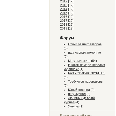
2012
[12]
2013
[12]
2014
[12]
2015
[12]
2016
[12]
2017
[12]
2018
[12]
2019
[12]
Форум
Стихи разных авторов
(0)
ищу журнал, помогите
(2)
Могу выложить
(54)
В каком номере Веселых
картинок?
(1)
РАЗЫСКИВАЮ ЖУРНАЛ
(4)
Требуются модераторы
(2)
Юный краевед
(0)
ищу журнал
(2)
Любимый детский
журнал
(4)
Умейка
(1)
Каталог сайтов