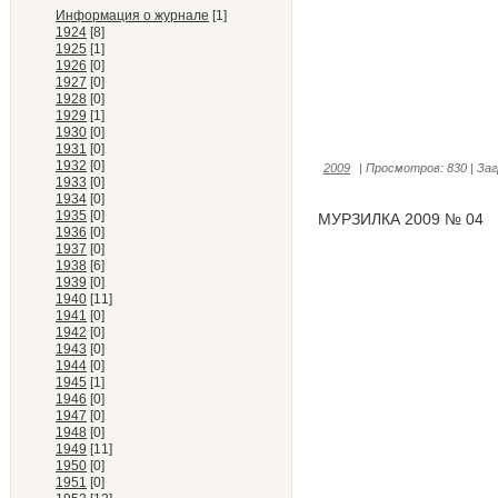
Информация о журнале
[1]
1924
[8]
1925
[1]
1926
[0]
1927
[0]
1928
[0]
1929
[1]
1930
[0]
1931
[0]
1932
[0]
2009
|
Просмотров:
830
|
Заг
1933
[0]
1934
[0]
1935
[0]
МУРЗИЛКА 2009 № 04
1936
[0]
1937
[0]
1938
[6]
1939
[0]
1940
[11]
1941
[0]
1942
[0]
1943
[0]
1944
[0]
1945
[1]
1946
[0]
1947
[0]
1948
[0]
1949
[11]
1950
[0]
1951
[0]