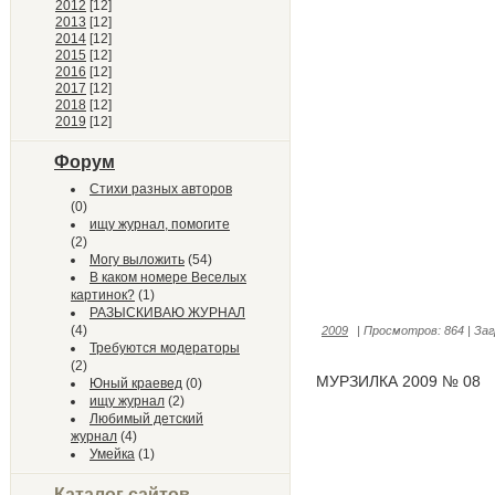
2012
[12]
2013
[12]
2014
[12]
2015
[12]
2016
[12]
2017
[12]
2018
[12]
2019
[12]
Форум
Стихи разных авторов
(0)
ищу журнал, помогите
(2)
Могу выложить
(54)
В каком номере Веселых
картинок?
(1)
РАЗЫСКИВАЮ ЖУРНАЛ
(4)
2009
|
Просмотров:
864
|
Заг
Требуются модераторы
(2)
МУРЗИЛКА 2009 № 08
Юный краевед
(0)
ищу журнал
(2)
Любимый детский
журнал
(4)
Умейка
(1)
Каталог сайтов