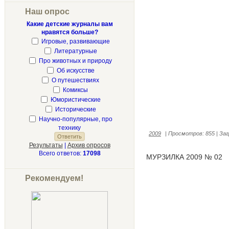
Наш опрос
Какие детские журналы вам
нравятся больше?
Игровые, развивающие
Литературные
Про животных и природу
Об искусстве
О путешествиях
Комиксы
Юмористические
Исторические
Научно-популярные, про
технику
2009
|
Просмотров:
855
|
Заг
Результаты
|
Архив опросов
Всего ответов:
17098
МУРЗИЛКА 2009 № 02
Рекомендуем!