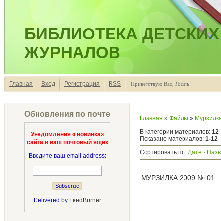
БИБЛИОТЕКА ДЕТСКИХ
ЖУРНАЛОВ
Главная
Вход
Регистрация
RSS
Приветствую Вас
,
Гость
Обновления по почте
Главная
»
Файлы
»
Мурзилк
В категории материалов
:
12
Уведомления о новинках
Показано материалов
:
1-12
сайта в ваш почтовый ящик
Сортировать по
:
Дате
·
Назв
Введите ваш email address:
МУРЗИЛКА 2009 № 01
Delivered by
FeedBurner