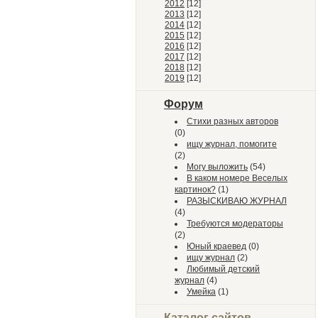
2012
[12]
2013
[12]
2014
[12]
2015
[12]
2016
[12]
2017
[12]
2018
[12]
2019
[12]
Форум
Стихи разных авторов
(0)
ищу журнал, помогите
(2)
Могу выложить
(54)
В каком номере Веселых
картинок?
(1)
РАЗЫСКИВАЮ ЖУРНАЛ
(4)
Требуются модераторы
(2)
Юный краевед
(0)
ищу журнал
(2)
Любимый детский
журнал
(4)
Умейка
(1)
Каталог сайтов