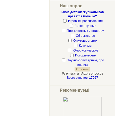
Наш опрос
Какие детские журналы вам
нравятся больше?
Игровые, развивающие
Литературные
Про животных и природу
Об искусстве
О путешествиях
Комиксы
Юмористические
Исторические
Научно-популярные, про
технику
Результаты
|
Архив опросов
Всего ответов:
17097
Рекомендуем!