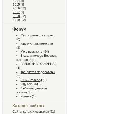
2014
[5]
2015
[8]
2016
[12]
2017
[9]
2018
[12]
2019
[12]
Форум
Стихи разных авторов
(0)
ищу журнал, помогите
(2)
Могу выложить
(54)
В каком номере Веселых
картинок?
(1)
РАЗЫСКИВАЮ ЖУРНАЛ
(4)
Требуются модераторы
(2)
Юный краевед
(0)
ищу журнал
(2)
Любимый детский
журнал
(4)
Умейка
(1)
Каталог сайтов
Сайты детских журналов
[51]