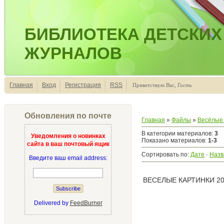
БИБЛИОТЕКА ДЕТСКИХ
ЖУРНАЛОВ
Главная
Вход
Регистрация
RSS
Приветствую Вас
,
Гость
Обновления по почте
Главная
»
Файлы
»
Весёлые 
В категории материалов
:
3
Уведомления о новинках
Показано материалов
:
1-3
сайта в ваш почтовый ящик
Сортировать по
:
Дате
·
Назв
Введите ваш email address:
ВЕСЕЛЫЕ КАРТИНКИ 20
Delivered by
FeedBurner