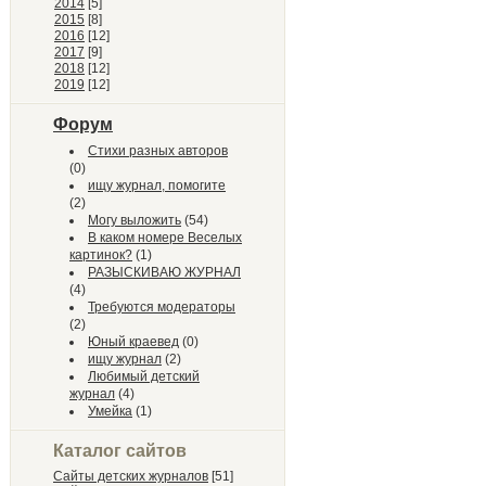
2014
[5]
2015
[8]
2016
[12]
2017
[9]
2018
[12]
2019
[12]
Форум
Стихи разных авторов
(0)
ищу журнал, помогите
(2)
Могу выложить
(54)
В каком номере Веселых
картинок?
(1)
РАЗЫСКИВАЮ ЖУРНАЛ
(4)
Требуются модераторы
(2)
Юный краевед
(0)
ищу журнал
(2)
Любимый детский
журнал
(4)
Умейка
(1)
Каталог сайтов
Сайты детских журналов
[51]