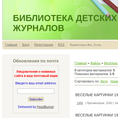
БИБЛИОТЕКА ДЕТСКИХ
ЖУРНАЛОВ
Главная
Вход
Регистрация
RSS
Приветствую Вас
,
Гость
Обновления по почте
Главная
»
Файлы
»
Весёлые 
В категории материалов
:
5
Уведомления о новинках
Показано материалов
:
1-5
сайта в ваш почтовый ящик
Сортировать по
:
Дате
·
Назв
Введите ваш email address:
ВЕСЕЛЫЕ КАРТИНКИ 19
1986
|
Просмотров:
2242
|
За
Delivered by
FeedBurner
ВЕСЕЛЫЕ КАРТИНКИ 19