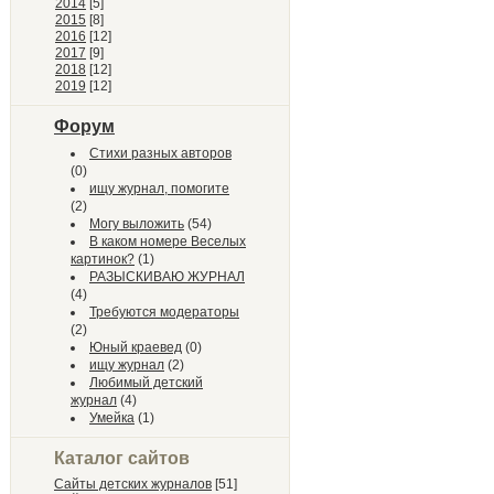
2014
[5]
2015
[8]
2016
[12]
2017
[9]
2018
[12]
2019
[12]
Форум
Стихи разных авторов
(0)
ищу журнал, помогите
(2)
Могу выложить
(54)
В каком номере Веселых
картинок?
(1)
РАЗЫСКИВАЮ ЖУРНАЛ
(4)
Требуются модераторы
(2)
Юный краевед
(0)
ищу журнал
(2)
Любимый детский
журнал
(4)
Умейка
(1)
Каталог сайтов
Сайты детских журналов
[51]