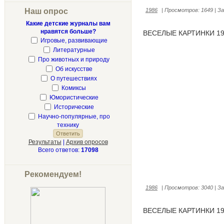
Наш опрос
1986
|
Просмотров:
1649
|
За
Какие детские журналы вам
нравятся больше?
ВЕСЕЛЫЕ КАРТИНКИ 19
Игровые, развивающие
Литературные
Про животных и природу
Об искусстве
О путешествиях
Комиксы
Юмористические
Исторические
Научно-популярные, про
технику
Результаты
|
Архив опросов
Всего ответов:
17098
Рекомендуем!
1986
|
Просмотров:
3040
|
За
ВЕСЕЛЫЕ КАРТИНКИ 19