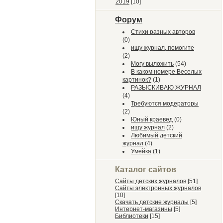
2019
[10]
Форум
Стихи разных авторов
(0)
ищу журнал, помогите
(2)
Могу выложить
(54)
В каком номере Веселых
картинок?
(1)
РАЗЫСКИВАЮ ЖУРНАЛ
(4)
Требуются модераторы
(2)
Юный краевед
(0)
ищу журнал
(2)
Любимый детский
журнал
(4)
Умейка
(1)
Каталог сайтов
Сайты детских журналов
[51]
Сайты электронных журналов
[10]
Скачать детские журналы
[5]
Интернет-магазины
[5]
Библиотеки
[15]