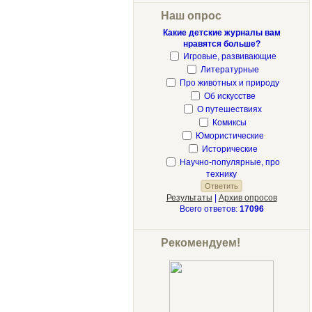
Наш опрос
Какие детские журналы вам
нравятся больше?
Игровые, развивающие
Литературные
Про животных и природу
Об искусстве
О путешествиях
Комиксы
Юмористические
Исторические
Научно-популярные, про
технику
Результаты
|
Архив опросов
Всего ответов:
17096
Рекомендуем!